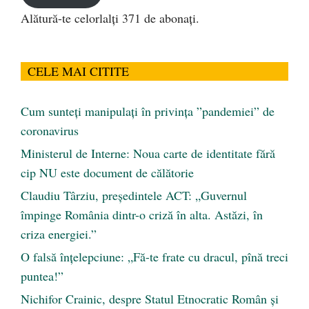
Alătură-te celorlalți 371 de abonați.
CELE MAI CITITE
Cum sunteți manipulați în privința ”pandemiei” de
coronavirus
Ministerul de Interne: Noua carte de identitate fără
cip NU este document de călătorie
Claudiu Târziu, președintele ACT: „Guvernul
împinge România dintr-o criză în alta. Astăzi, în
criza energiei.”
O falsă înțelepciune: „Fă-te frate cu dracul, pînă treci
puntea!”
Nichifor Crainic, despre Statul Etnocratic Român şi