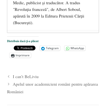
Medic, publicist şi traducător. A tradus
"Revoluţia franceză", de Albert Soboul,
apărută în 2009 la Editura Prietenii Cărţii
(Bucureşti).
Ceva despre pandemie
- 17 martie 2020
Distribuie dacă ți-a plăcut
O carte despre embrionul uman, ca
Telegram
WhatsApp
persoană ce trebuie apărată
- 8 octombrie
Imprimare
2019
Societatea de Cultură Macedo-Română
împlinește 140 de ani de la înființare
- 20
I can’t BeLiviu
septembrie 2019
Apelul unor academicieni români pentru apărarea
României