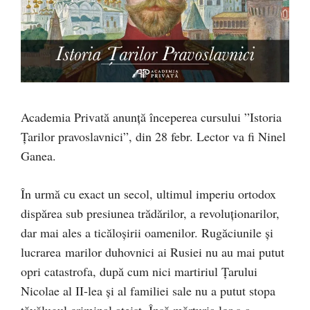
Academia Privată anunță începerea cursului ”Istoria
Țarilor pravoslavnici”, din 28 febr. Lector va fi Ninel
Ganea.
În urmă cu exact un secol, ultimul imperiu ortodox
dispărea sub presiunea trădărilor, a revoluționarilor,
dar mai ales a ticăloșirii oamenilor. Rugăciunile și
lucrarea marilor duhovnici ai Rusiei nu au mai putut
opri catastrofa, după cum nici martiriul Țarului
Nicolae al II-lea și al familiei sale nu a putut stopa