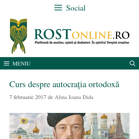
Sari
Social
la
conținut
MENIU
Curs despre autocrația ortodoxă
7 februarie 2017
de
Alina Ioana Dida