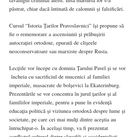
tăvălugul criminal ateist. Însă mărturia lor s-a
păstrat, chiar dacă întinată de calomnii și falsificări.
Cursul “Istoria Țarilor Pravoslavnici” își propune să
fie o rememorare a ascensiunii și prăbușirii
autocrației ortodoxe, epurată de clișeele
neoconservatoare sau marxiste despre Rusia.
Lecțiile vor începe cu domnia Țarului Pavel și se vor
încheia cu sacrificiul de mucenici al familiei
imperiale, masacrate de bolșevici la Ekaterinburg.
Prezentările se vor concentra în jurul țarilor și al
familiilor imperiale, pentru a pune în evidență
educația politică și viziunea ortodoxă despre lume și
societate, pe care cei mai mulți dintre aceștia au
întruchipat-o. În același timp, va fi prezentat
conflictul cultural dintre slavofili și occidentaliști