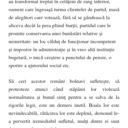
au transformat treptat în cetățeni de rang inferior,
oameni care îngroașă turma clientelei de partid, masă
de alegători care votează, fără să se gândească la
altceva decât la prea plinul burții, partidul care le
promite conservarea unei bunăstări relative și
nemeritate: un loc călduț de funcționar incompetent
și impostor în administrație și în vreo altă instituție
bugetară, o mică creștere a punctului de pensie, o
sporire a ajutorului social etc.
Să ceri acestor români bolnavi sufletește, să
protesteze atunci când stăpânii lor violează
normalitatea și bunul simț pentru a se salva de la
rigorile legii, este un demers inutil. Boala lor este
nevindecabilă, rătăcirea lor este deplină, demonul le-
a pervertit iremediabil sufletul, mulți dintre ei sunt