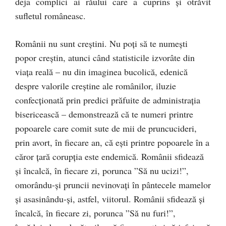
deja complici ai răului care a cuprins și otrăvit
sufletul româneasc.
Românii nu sunt creștini. Nu poți să te numești
popor creștin, atunci când statisticile izvorâte din
viața reală – nu din imaginea bucolică, edenică
despre valorile creștine ale românilor, iluzie
confecționată prin predici prăfuite de administrația
bisericească – demonstrează că te numeri printre
popoarele care comit sute de mii de pruncucideri,
prin avort, în fiecare an, că ești printre popoarele în a
căror țară corupția este endemică. Românii sfidează
și încalcă, în fiecare zi, porunca ”Să nu ucizi!”,
omorându-și pruncii nevinovați în pântecele mamelor
și asasinându-și, astfel, viitorul. Românii sfidează și
încalcă, în fiecare zi, porunca ”Să nu furi!”,