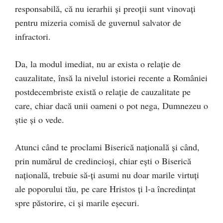
responsabilă, că nu ierarhii și preoții sunt vinovați
pentru mizeria comisă de guvernul salvator de
infractori.
Da, la modul imediat, nu ar exista o relație de
cauzalitate, însă la nivelul istoriei recente a României
postdecembriste există o relație de cauzalitate pe
care, chiar dacă unii oameni o pot nega, Dumnezeu o
știe și o vede.
Atunci când te proclami Biserică națională și când,
prin numărul de credincioși, chiar ești o Biserică
națională, trebuie să-ți asumi nu doar marile virtuți
ale poporului tău, pe care Hristos ți l-a încredințat
spre păstorire, ci și marile eșecuri.