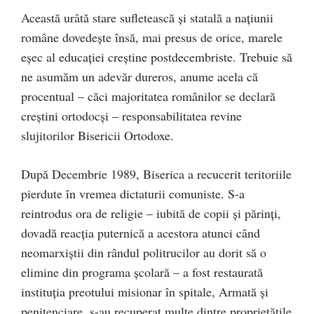
Această urâtă stare sufletească și statală a națiunii
române dovedește însă, mai presus de orice, marele
eșec al educației creștine postdecembriste. Trebuie să
ne asumăm un adevăr dureros, anume acela că
procentual – căci majoritatea românilor se declară
creștini ortodocși – responsabilitatea revine
slujitorilor Bisericii Ortodoxe.
După Decembrie 1989, Biserica a recucerit teritoriile
pierdute în vremea dictaturii comuniste. S-a
reintrodus ora de religie – iubită de copii și părinți,
dovadă reacția puternică a acestora atunci când
neomarxiștii din rândul politrucilor au dorit să o
elimine din programa școlară – a fost restaurată
instituția preotului misionar în spitale, Armată și
penitenciare, s-au recuperat multe dintre proprietățile