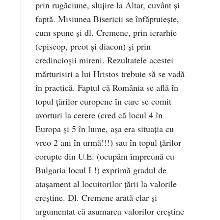
prin rugăciune, slujire la Altar, cuvânt și
faptă. Misiunea Bisericii se înfăptuiește,
cum spune și dl. Cremene, prin ierarhie
(episcop, preot și diacon) și prin
credincioșii mireni. Rezultatele acestei
mărturisiri a lui Hristos trebuie să se vadă
în practică. Faptul că România se află în
topul țărilor europene în care se comit
avorturi la cerere (cred că locul 4 în
Europa și 5 în lume, așa era situația cu
vreo 2 ani în urmă!!!) sau în topul țărilor
corupte din U.E. (ocupăm împreună cu
Bulgaria locul I !) exprimă gradul de
atașament al locuitorilor țării la valorile
creștine. Dl. Cremene arată clar și
argumentat că asumarea valorilor creștine