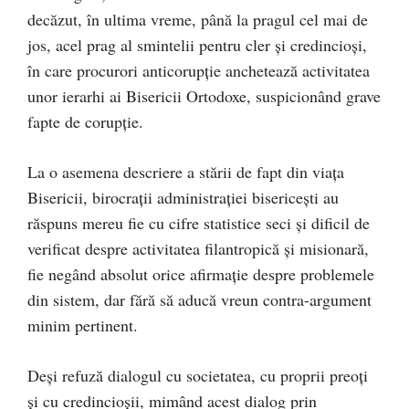
decăzut, în ultima vreme, până la pragul cel mai de
jos, acel prag al smintelii pentru cler și credincioși,
în care procurori anticorupție anchetează activitatea
unor ierarhi ai Bisericii Ortodoxe, suspicionând grave
fapte de corupție.
La o asemena descriere a stării de fapt din viața
Bisericii, birocrații administrației bisericești au
răspuns mereu fie cu cifre statistice seci și dificil de
verificat despre activitatea filantropică și misionară,
fie negând absolut orice afirmație despre problemele
din sistem, dar fără să aducă vreun contra-argument
minim pertinent.
Deși refuză dialogul cu societatea, cu proprii preoți
și cu credincioșii, mimând acest dialog prin