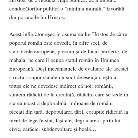
conducătorilor politici o ”minima moralia” izvorâtă
din poruncile lui Hristos.
Acest înfiorător eșec în asumarea lui Hristos de către
poporul român este dovedit, în cifre seci, de
statisticele europene, precum și de locul periferic, de
mahala, pe care îl ocupă statul român în Uniunea
Europeană. Deși mecanismele de evaluare ale acestei
structuri supra-statale nu sunt de esență creștină,
totuși ele ne dovedesc indirect că noi, românii,
suntem rătăciți de la credință, rătăcire care se vede în
starea noastră deplorabilă: milioane de români
plecați din țară, depopularea țării, corupție ridicată la
nivel de lege în stat, lașitate, degradarea spiritului
civic, sărăcie, subdezvoltare și boală…