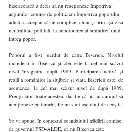
bisericească a decis să nu reacționeze împotriva
acțiunilor comise de politicieni împotriva poporului,
adică a acceptat să fie complice, chiar și prin așa-zisa
neutralitate politică, la nenorocirea și smintirea unui
întreg popor.
Poporul a fost pierdut de către Biserică. Nivelul
încrederii în Biserică și cler este la cel mai scăzut
nivel înregistrat după 1989. Participarea activă și
reală a românilor la slujbele și viața Bisericii este, de
asemenea, la cel mai scăzut nivel de după 1989.
Preoții simt toate acestea, dar fie că nu au curajul să
atenționeze pe ierarhi, fie nu sunt ascultați de aceștia.
Se va spune, în contextul scandalului trădării comise
de guvernul PSD-ALDE, că nu Biserica este