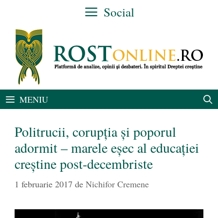
Sari
Social
la
conținut
MENIU
Politrucii, corupția și poporul
adormit – marele eșec al educației
creștine post-decembriste
1 februarie 2017
de
Nichifor Cremene