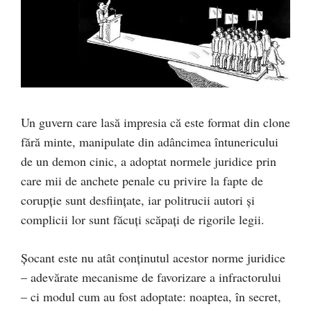
Un guvern care lasă impresia că este format din clone
fără minte, manipulate din adâncimea întunericului
de un demon cinic, a adoptat normele juridice prin
care mii de anchete penale cu privire la fapte de
corupție sunt desființate, iar politrucii autori și
complicii lor sunt făcuți scăpați de rigorile legii.
Șocant este nu atât conținutul acestor norme juridice
– adevărate mecanisme de favorizare a infractorului
– ci modul cum au fost adoptate: noaptea, în secret,