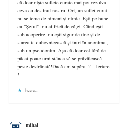
că doar niște suflete curate mai pot rezolva
ceva cu destinul nostru. Ori, un suflet curat
nu se teme de nimeni și nimic. Ești pe bune
cu ”Șeful”, nu ai frică de căței. Când ești
sub acoperire, nu ești sigur de tine și de
starea ta duhovnicească și intri în anonimat,
sub un pseudonim. Așa că doar cel fără de
păcat poate urni stânca să se prăvălească
peste desfrânată!Dacă am supărat ? – Iertare
!
Încarc...
mihai