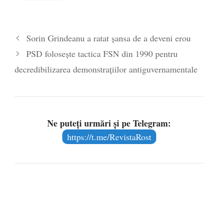
Cazul PS Corneliu rămâne nerezolvat.
”Pentru pacea şi binele Bisericii”?
- 18
Sorin Grindeanu a ratat șansa de a deveni erou
august 2017
PSD folosește tactica FSN din 1990 pentru
decredibilizarea demonstrațiilor antiguvernamentale
Ne puteți urmări și pe Telegram:
https://t.me/RevistaRost