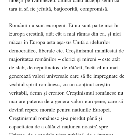
țara ta să fie jefuită, batjocorită, compromisă.
Românii nu sunt europeni. Ei nu sunt parte nici în
Europa creștină, atât cât a mai rămas din ea, și nici
măcar în Europa asta așa-zis Unită a idelurilor
democratice, liberale etc. Creștinismul manifestat de
majoritatea românilor – clerici și mireni – este atât
de slab, de neputincios, de rătăcit, încât el nu mai
generează valori universale care să fie impregnate de
vechiul spirit românesc, cu un conținut creștin
veritabil, demn și creator. Creștinismul românesc nu
mai are puterea de a genera valori europene, care să
devină repere morale pentru națiunile Europei.
Creștinismul românesc și-a pierdut până și
capacitatea de a călăuzi națiunea noastră spre
Hristos, de a modela viața publică, de a impune