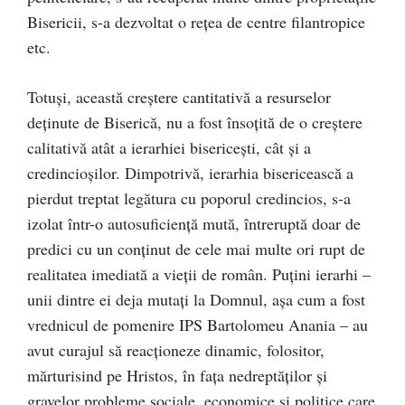
Bisericii, s-a dezvoltat o rețea de centre filantropice
etc.
Totuși, această creștere cantitativă a resurselor
deținute de Biserică, nu a fost însoțită de o creștere
calitativă atât a ierarhiei bisericești, cât și a
credincioșilor. Dimpotrivă, ierarhia bisericească a
pierdut treptat legătura cu poporul credincios, s-a
izolat într-o autosuficiență mută, întreruptă doar de
predici cu un conținut de cele mai multe ori rupt de
realitatea imediată a vieții de român. Puțini ierarhi –
unii dintre ei deja mutați la Domnul, așa cum a fost
vrednicul de pomenire IPS Bartolomeu Anania – au
avut curajul să reacționeze dinamic, folositor,
mărturisind pe Hristos, în fața nedreptăților și
gravelor probleme sociale, economice și politice care