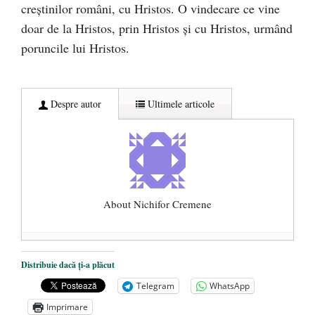
creștinilor români, cu Hristos. O vindecare ce vine
doar de la Hristos, prin Hristos și cu Hristos, urmând
poruncile lui Hristos.
Despre autor
Ultimele articole
About Nichifor Cremene
„Quo Vadis” Biserica Ortodoxă Română?
-
Distribuie dacă ți-a plăcut
29 octombrie 2018
Telegram
WhatsApp
Vor fi sau nu canonizați Sfinții
Imprimare
Închisorilor?
- 16 octombrie 2017