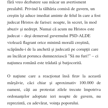
fără vreo dezbatere sau măcar un avertisment
prealabil. Privind la tâlhăria comisă de guvern, un
creștin își aduce imediat aminte de felul în care a fost
judecat Hristos de farisei: noapte, în secret, în mod
abuziv și nedrept. Numai că acum nu Hristos este
judecat – deși demersul guvernului PSD-ALDE
violează flagrant orice minimă morală creștină,
scăpându-i de la anchetă și judecată pe corupții care
au încălcat porunca dumnezeiască ”Să nu furi!” – ci
națiunea română este trădată și batjocorită.
O națiune care a reacționat însă firav la această
mârșăvie, căci chiar și aproximativ 100.000 de
oameni, câți au protestat zilele trecute împotriva
ordonanțelor adoptate ieri noapte de guvern, nu
reprezintă, cu adevărat, voința poporului.