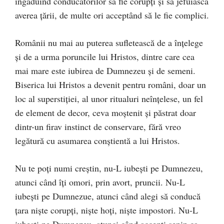
îngăduind conducătorilor să fie corupți și să jefuiască
averea țării, de multe ori acceptând să le fie complici.
Românii nu mai au puterea sufletească de a înțelege
și de a urma poruncile lui Hristos, dintre care cea
mai mare este iubirea de Dumnezeu și de semeni.
Biserica lui Hristos a devenit pentru români, doar un
loc al superstiției, al unor ritualuri neînțelese, un fel
de element de decor, ceva moștenit și păstrat doar
dintr-un firav instinct de conservare, fără vreo
legătură cu asumarea conștientă a lui Hristos.
Nu te poți numi creștin, nu-L iubești pe Dumnezeu,
atunci când îți omori, prin avort, pruncii. Nu-L
iubești pe Dumnezue, atunci când alegi să conducă
țara niște corupți, niște hoți, niște impostori. Nu-L
iubești pe Dumnezeu, atunci când accepți senin ca