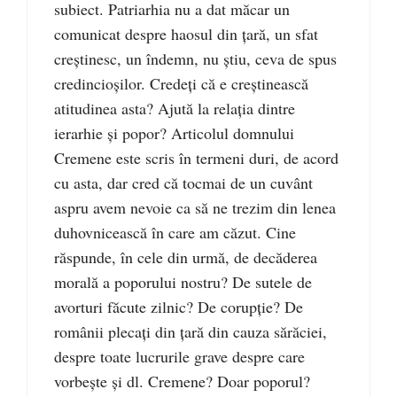
subiect. Patriarhia nu a dat măcar un
comunicat despre haosul din țară, un sfat
creștinesc, un îndemn, nu știu, ceva de spus
credincioșilor. Credeți că e creștinească
atitudinea asta? Ajută la relația dintre
ierarhie și popor? Articolul domnului
Cremene este scris în termeni duri, de acord
cu asta, dar cred că tocmai de un cuvânt
aspru avem nevoie ca să ne trezim din lenea
duhovnicească în care am căzut. Cine
răspunde, în cele din urmă, de decăderea
morală a poporului nostru? De sutele de
avorturi făcute zilnic? De corupție? De
românii plecați din țară din cauza sărăciei,
despre toate lucrurile grave despre care
vorbește și dl. Cremene? Doar poporul?