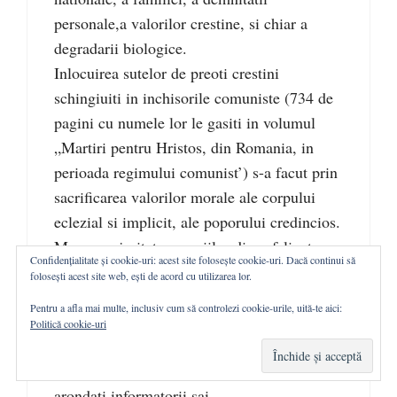
personale,a valorilor crestine, si chiar a
degradarii biologice.
Inlocuirea sutelor de preoti crestini
schingiuiti in inchisorile comuniste (734 de
pagini cu numele lor le gasiti in volumul
„Martiri pentru Hristos, din Romania, in
perioada regimului comunist’) s-a facut prin
sacrificarea valorilor morale ale corpului
eclezial si implicit, ale poporului credincios.
Marea majoritate a copiilor din orfelinate,
Confidențialitate și cookie-uri: acest site folosește cookie-uri. Dacă continui să
carora li s-a inoculat ura fata de parintii
folosești acest site web, ești de acord cu utilizarea lor.
naturali , fata de familia traditionala si
Pentru a afla mai multe, inclusiv cum să controlezi cookie-urile, uită-te aici:
iubirea neconditionata pentru Partidul
Politică cookie-uri
Comunist, au fost transformati in cadre ale
MI sau turnatori. Fiecare parohie isi avea
arondati informatorii sai.