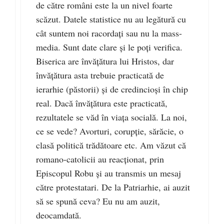
de către români este la un nivel foarte
scăzut. Datele statistice nu au legătură cu
cât suntem noi racordați sau nu la mass-
media. Sunt date clare și le poți verifica.
Biserica are învățătura lui Hristos, dar
învățătura asta trebuie practicată de
ierarhie (păstorii) și de credincioși în chip
real. Dacă învățătura este practicată,
rezultatele se văd în viața socială. La noi,
ce se vede? Avorturi, corupție, sărăcie, o
clasă politică trădătoare etc. Am văzut că
romano-catolicii au reacționat, prin
Episcopul Robu și au transmis un mesaj
către protestatari. De la Patriarhie, ai auzit
să se spună ceva? Eu nu am auzit,
deocamdată.