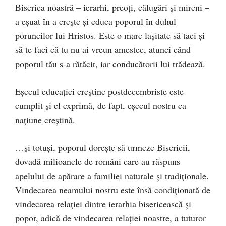
Biserica noastră – ierarhi, preoți, călugări și mireni –
a eșuat în a crește și educa poporul în duhul
poruncilor lui Hristos. Este o mare lașitate să taci și
să te faci că tu nu ai vreun amestec, atunci când
poporul tău s-a rătăcit, iar conducătorii lui trădează.
Eșecul educației creștine postdecembriste este
cumplit și el exprimă, de fapt, eșecul nostru ca
națiune creștină.
…și totuși, poporul dorește să urmeze Bisericii,
dovadă milioanele de români care au răspuns
apelului de apărare a familiei naturale și tradiționale.
Vindecarea neamului nostru este însă condiționată de
vindecarea relației dintre ierarhia bisericească și
popor, adică de vindecarea relației noastre, a tuturor