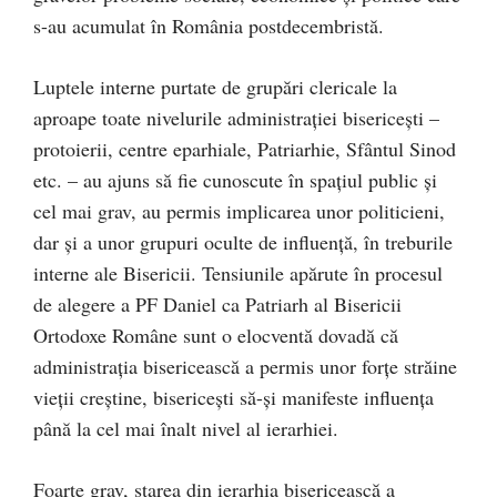
s-au acumulat în România postdecembristă.
Luptele interne purtate de grupări clericale la
aproape toate nivelurile administrației bisericești –
protoierii, centre eparhiale, Patriarhie, Sfântul Sinod
etc. – au ajuns să fie cunoscute în spațiul public și
cel mai grav, au permis implicarea unor politicieni,
dar și a unor grupuri oculte de influență, în treburile
interne ale Bisericii. Tensiunile apărute în procesul
de alegere a PF Daniel ca Patriarh al Bisericii
Ortodoxe Române sunt o elocventă dovadă că
administrația bisericească a permis unor forțe străine
vieții creștine, bisericești să-și manifeste influența
până la cel mai înalt nivel al ierarhiei.
Foarte grav, starea din ierarhia bisericească a