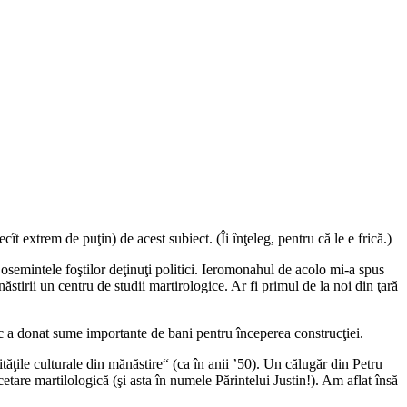
ît extrem de puţin) de acest subiect. (Îi înţeleg, pentru că le e frică.)
osemintele foştilor deţinuţi politici. Ieromonahul de acolo mi‑a spus
ăstirii un centru de studii martirologice. Ar fi primul de la noi din ţară
ic a donat sume importante de bani pentru începerea construcţiei.
ităţile culturale din mănăstire“ (ca în anii ’50). Un călugăr din Petru
etare martilologică (şi asta în numele Părintelui Justin!). Am aflat însă