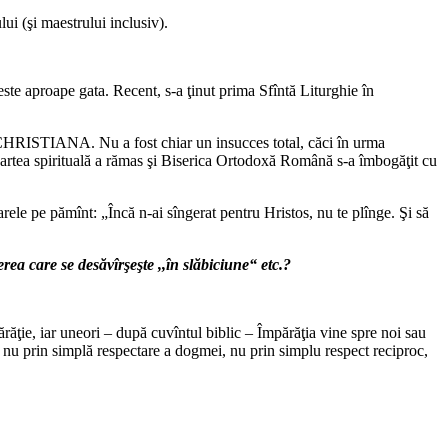
ui (şi maestrului inclusiv).
este aproape gata. Recent, s‑a ţinut prima Sfîntă Liturghie în
ect CHRISTIANA. Nu a fost chiar un insucces total, căci în urma
partea spirituală a rămas şi Biserica Ortodoxă Română s‑a îmbogăţit cu
e pe pămînt: „Încă n‑ai sîngerat pentru Hristos, nu te plînge. Şi să
rea care se desăvîrşeşte ,,în slăbiciune“ etc.?
ărăţie, iar uneori – după cuvîntul biblic – Împărăţia vine spre noi sau
, nu prin simplă respectare a dogmei, nu prin simplu respect reciproc,