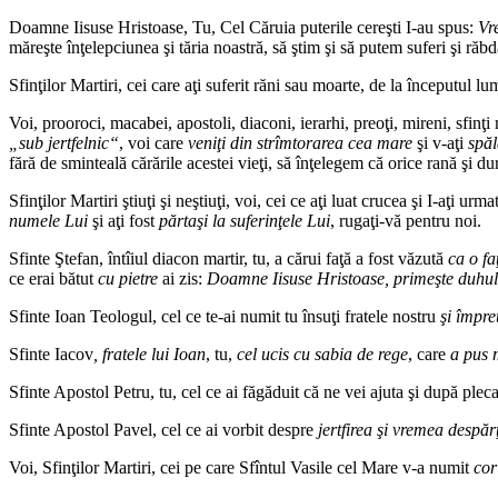
Doamne Iisuse Hristoase, Tu, Cel Căruia puterile cereşti I‑au spus:
Vre
măreşte înţelepciunea şi tăria noastră, să ştim şi să putem suferi şi ră
Sfinţilor Martiri, cei care aţi suferit răni sau moarte, de la începutul 
Voi, prooroci, macabei, apostoli, diaconi, ierarhi, preoţi, mireni, sfinţi 
„sub jertfelnic“
, voi care
veniţi din strîmtorarea cea mare
şi v‑aţi
spăl
fără de sminteală cărările acestei vieţi, să înţelegem că orice rană şi 
Sfinţilor Martiri ştiuţi şi neştiuţi, voi, cei ce aţi luat crucea şi I‑aţi urm
numele Lui
şi aţi fost
părtaşi la suferinţele Lui
, rugaţi‑vă pentru noi.
Sfinte Ştefan, întîiul diacon martir, tu, a cărui faţă a fost văzută
ca o fa
ce erai bătut
cu pietre
ai zis:
Doamne Iisuse Hristoase, primeşte duhu
Sfinte Ioan Teologul, cel ce te‑ai numit tu însuţi fratele nostru
şi împre
Sfinte Iacov
, fratele lui Ioan
, tu,
cel ucis cu sabia de rege
, care
a pus 
Sfinte Apostol Petru, tu, cel ce ai făgăduit că ne vei ajuta şi după plec
Sfinte Apostol Pavel, cel ce ai vorbit despre
jertfirea şi vremea despărţ
Voi, Sfinţilor Martiri, cei pe care Sfîntul Vasile cel Mare v‑a numit
cor