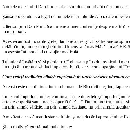
Numele maestrului Dan Puric a fost stropit cu noroi atît cît se putea şi
Şansa proiectului s‑a legat de numele ierarhului de Alba, care iubeşte ma
Ulterior, prin Dan Puric (ca urmare a unei conferinţe despre martiri), 
martirologiu.
Acestea au fost lucrările grele, dar care au reuşit. Însă trebuie să sp
defăimărilor, proceselor şi efortului imens, a rămas Mănăstirea CHRIS
un aşezămînt monahal cu slujire medicală.
Trebuie să învăţăm să şi pierdem. Cînd m‑am plîns duhovnicului meu (m
nu uiţi că tu trebuie să duci lupta cea bună, iar victoria aparţine lui Hr
Cum vedeţi realitatea biblică exprimată în unele versete: năvodul care
Aceasta este una dintre tainele minunate ale Bisericii creştine, fapt ce o 
Iar leacul imperfecţiunii este iubirea. Toate defectele şi imperfecţiunil
este descoperită sau – nedescoperită încă – înlăuntrul nostru, numai şi
nu prin simplă sărăcie, nu prin simplă castitate, nu prin simplă ascultar
Am văzut această manifestare a iubirii şi nejudecării aproapelui pe fiz
Şi un motiv că există mai multe trepte: