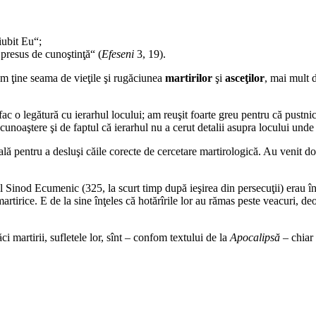
iubit Eu“;
 presus de cunoştinţă“ (
Efeseni
3, 19).
 am ţine seama de vieţile şi rugăciunea
martirilor
şi
asceţilor
, mai mult 
c o legătură cu ierarhul locului; am reuşit foarte greu pentru că pustnicii 
cunoaştere şi de faptul că ierarhul nu a cerut detalii asupra locului unde
ă pentru a desluşi căile corecte de cercetare martirologică. Au venit doa
Sinod Ecumenic (325, la scurt timp după ieşirea din persecuţii) erau în 
martirice. E de la sine înţeles că hotărîrile lor au rămas peste veacuri, d
i martirii, sufletele lor, sînt – confom textului de la
Apocalipsă
– chiar 