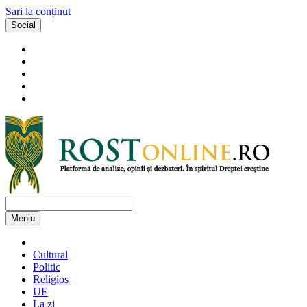
Sari la conținut
Social
Meniu
Cultural
Politic
Religios
UE
La zi