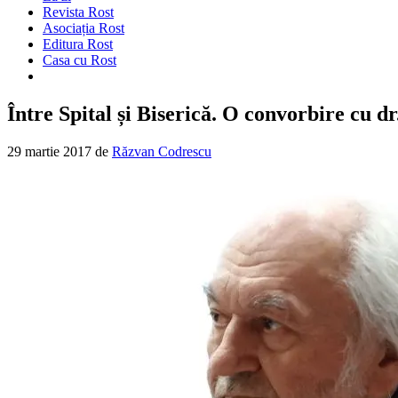
Revista Rost
Asociația Rost
Editura Rost
Casa cu Rost
Între Spital și Biserică. O convorbire cu dr
29 martie 2017
de
Răzvan Codrescu