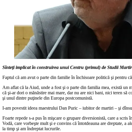
Sînteţi implicat în construirea unui Centru (primul) de Studii Marti
Faptul că am avut o parte din familie în închisoare politică şi pentru că 
Am aflat că la Aiud, unde a fost şi o parte din familia mea, există un 
că şi‑ar dori o mănăstire mai mare, dar nu are nici bani, nici teren să co
şi unul dintre puţinele din Europa postcomunistă.
I‑am povestit ideea maestrului Dan Puric – iubitor de martiri – şi dîn
Foarte repede s‑a pus în mişcare o grupare diversionistă, care a scris în
Vodă, care vorbeşte mult şi e convins că întotdeauna are dreptate, a alc
la timp şi am îndreptat lucrurile.