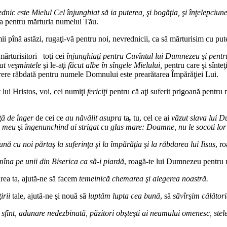
dnic este Mielul Cel înjunghiat să ia puterea, şi bogăţia, şi înţelepciunea
bda pentru mărturia numelui Tău.
lumii pînă astăzi, rugaţi‑vă pentru noi, nevrednicii, ca să mărturisim cu 
mărturisitori– toţi cei
înjunghiaţi pentru Cuvîntul lui Dumnezeu şi pentr
at veşmintele
şi le‑aţi
făcut albe în sîngele Mielului,
pentru care şi sînteţ
durere răbdată pentru numele Domnului este prearătarea Împără­ţiei Lui.
at lui Hristos, voi, cei numiţi
fericiţi
pentru că aţi suferit prigoană pentru 
ţă de înger
de cei ce
au năvălit asupra
ta
,
tu, cel ce ai
văzut slava lui 
l meu
şi
îngenunchind ai strigat cu glas mare: Doamne, nu le socoti lor
ună cu noi părtaş la suferinţa şi la împărăţia şi la răbdarea lui Iisus
, r
mîna pe unii din Biserica ca să‑i piardă
, roagă‑te lui Dumnezeu pentru 
area ta, ajută‑ne să facem
temeinică chemarea şi alegerea noastră.
irii
tale, ajută‑ne şi nouă să
luptăm lupta cea bună
, să
săvîrşim călător
 sfînt, adunare nedezbinată, păzitori obşteşti ai neamului omenesc, stele a