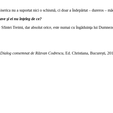
serica nu a suportat nici o schismă, ci doar a îndepărtat – dureros – mă
ave şi ei nu înţeleg de ce?
 Sfintei Treimi, dar absolut orice, este numai cu îngăduinţa lui Dumneze
Dialog consemnat de Răzvan Codrescu
, Ed. Christiana, București, 20