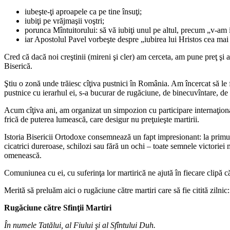
iubeşte‑ţi aproapele ca pe tine însuţi;
iubiţi pe vrăjmaşii voştri;
porunca Mîntuitorului: să vă iubiţi unul pe altul, precum „v‑am 
iar Apostolul Pavel vorbeşte despre „iubirea lui Hristos cea mai
Cred că dacă noi creştinii (mireni şi cler) am cerceta, am pune preţ şi
Biserică.
Ştiu o zonă unde trăiesc cîţiva pustnici în România. Am încercat să le fa
pustnice cu ierarhul ei, s-a bucurar de rugăciune, de binecuvîntare, de 
Acum cîţiva ani, am organizat un simpozion cu participare internaţional
frică de puterea lumească, care desigur nu preţuieşte martirii.
Istoria Bisericii Ortodoxe consemnează un fapt impresionant: la primul 
cicatrici dureroase, schilozi sau fără un ochi – toate semnele victoriei 
omenească.
Comuniunea cu ei, cu suferinţa lor martirică ne ajută în fiecare clipă căc
Merită să preluăm aici o rugăciune către martiri care să fie citită zilnic:
Rugăciune către Sfinţii Martiri
În numele Tatălui, al Fiului şi al Sfîntului Duh.