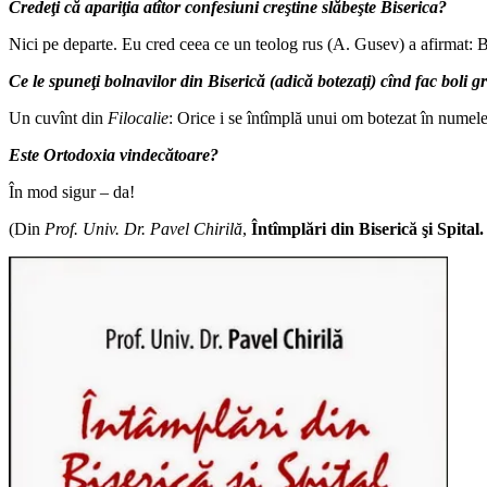
Credeţi că apariţia atîtor confesiuni creştine slăbeşte Biserica?
Nici pe departe. Eu cred ceea ce un teolog rus (A. Gusev) a afirmat: Bi
Ce le spuneţi bolnavilor din Biserică (adică botezaţi) cînd fac boli gr
Un cuvînt din
Filocalie
: Orice i se întîmplă unui om botezat în numele
Este Ortodoxia vindecătoare?
În mod sigur – da!
(Din
Prof. Univ. Dr. Pavel Chirilă
,
Întîmplări din Biserică şi Spital.