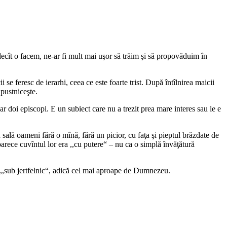
decît o facem, ne‑ar fi mult mai uşor să trăim şi să propovăduim în
se feresc de ierarhi, ceea ce este foarte trist. După întîlnirea maicii
 pustniceşte.
r doi episcopi. E un subiect care nu a trezit prea mare interes sau le e
sală oameni fără o mînă, fără un picior, cu faţa şi pieptul brăzdate de
eoarece cuvîntul lor era ,,cu putere“ – nu ca o simplă învăţătură
,,sub jertfelnic“, adică cel mai aproape de Dumnezeu.