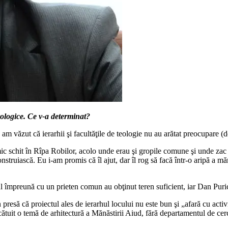
rologice. Ce v‑a determinat?
am văzut că ierarhii şi facultăţile de teologie nu au arătat preocupare (dec
mic schit în Rîpa Robilor, acolo unde erau şi gropile comune şi unde zac 
nstruiască. Eu i‑am promis că îl ajut, dar îl rog să facă într‑o aripă a măn
sul împreună cu un prieten comun au obţinut teren suficient, iar Dan Pur
 presă că proiectul ales de ierarhul locului nu este bun şi „afară cu activ
ătuit o temă de arhitectură a Mănăstirii Aiud, fără departamentul de cerc