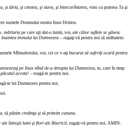
, şi tăria, şi cinstea, şi slava, şi binecuvîntarea
, vino cu puterea Ta şi
putere numele Domnului nostru Iisus Hristos.
u mărturia pe care aţi dat‑o
lumii, voi,
ale căror suflete se găsesc
i
înaintea tronului lui Dumnezeu
– rugaţi‑vă pentru noi să străbatem
numele Mîntuitorului, voi, cei ce v‑aţi
bucurat să suferiţi ocară pentru
Dumnezeu
şi
pe Iisus stînd de‑a dreapta lui Dumnezeu
, tu, care în timp
 păcatul acesta!
– roagă‑te pentru noi.
oagă‑te lui Dumnezeu pentru noi.
noi.
ia
, să
păzim credinţa
şi să
primim cununa
.
le întregii lumi şi flori ale Bisericii
, rugaţi‑vă pentru noi. AMIN.