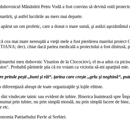
 duhovnicul Mănăstirii Petru Vodă a fost convins să devină ostil proiectul
rtirii, şi astfel lucrările au mers mai departe.
a apărut un om profetic, care a donat o mare sumă, şi astăzi aşezămîntul 
un că cea mai mare nereuşită a vieţii mele a fost pierderea marelui proi
TIANA; deci, chiar dacă partea medicală a proiectului a fost distrusă, 
arelui meu duhovnic Visarion de la Clocociov), el m‑a adus cu picioarel
istos“. Probabil părintele ştia că eu voiam ca victoria să‑mi aparţină mie.
 prinde peşti ,,buni şi răi“, ţarina care creşte ,,grîu şi neghină“, pute
diferenţiază abrupt de toate organizaţiile şi lojile elitiste.
e sînt vindecate tainic sau evident de iubire. Biserica înaintează spre Împ
 numai prin iubire, nu prin simplă morală, nu prin simplă facere de bine
e etc.
ionomia Patriarhului Pavle al Serbiei.