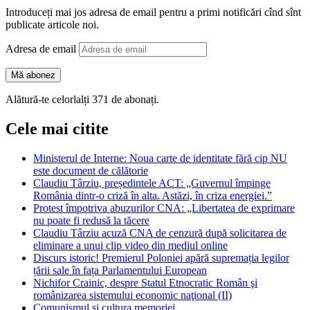
Introduceți mai jos adresa de email pentru a primi notificări cînd sînt
publicate articole noi.
Adresa de email
Mă abonez
Alătură-te celorlalți 371 de abonați.
Cele mai citite
Ministerul de Interne: Noua carte de identitate fără cip NU
este document de călătorie
Claudiu Târziu, președintele ACT: „Guvernul împinge
România dintr-o criză în alta. Astăzi, în criza energiei.”
Protest împotriva abuzurilor CNA: „Libertatea de exprimare
nu poate fi redusă la tăcere
Claudiu Târziu acuză CNA de cenzură după solicitarea de
eliminare a unui clip video din mediul online
Discurs istoric! Premierul Poloniei apără supremația legilor
țării sale în fața Parlamentului European
Nichifor Crainic, despre Statul Etnocratic Român şi
românizarea sistemului economic naţional (II)
Comunismul şi cultura memoriei