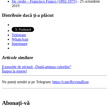
Sic credo – Francisco Franco (1892-1975)
- 25 octombrie
2019
Distribuie dacă ți-a plăcut
Telegram
WhatsApp
Imprimare
Articole similare
Expoziție de pictură „După-amiaza culorilor”
Înapoi la repere!
Ne puteți urmări și pe Telegram:
https://t.me/RevistaRost
Abonați-vă