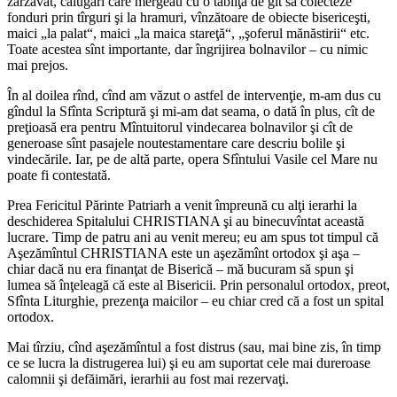
zarzavat, călugări care mergeau cu o tăbliţă de gît să colecteze
fonduri prin tîrguri şi la hramuri, vînzătoare de obiecte bisericeşti,
maici „la palat“, maici „la maica stareţă“, „şoferul mănăstirii“ etc.
Toate acestea sînt importante, dar îngrijirea bolnavilor – cu nimic
mai prejos.
În al doilea rînd, cînd am văzut o astfel de intervenţie, m‑am dus cu
gîndul la Sfînta Scriptură şi mi‑am dat seama, o dată în plus, cît de
preţioasă era pentru Mîntuitorul vindecarea bolnavilor şi cît de
generoase sînt pasajele noutestamentare care descriu bolile şi
vindecările. Iar, pe de altă parte, opera Sfîntului Vasile cel Mare nu
poate fi contestată.
Prea Fericitul Părinte Patriarh a venit împreună cu alţi ierarhi la
deschiderea Spitalului CHRISTIANA şi au binecuvîntat această
lucrare. Timp de patru ani au venit mereu; eu am spus tot timpul că
Aşezămîntul CHRISTIANA este un aşezămînt ortodox şi aşa –
chiar dacă nu era finanţat de Biserică – mă bucuram să spun şi
lumea să înţeleagă că este al Bisericii. Prin personalul ortodox, preot,
Sfînta Liturghie, prezenţa maicilor – eu chiar cred că a fost un spital
ortodox.
Mai tîrziu, cînd aşezămîntul a fost distrus (sau, mai bine zis, în timp
ce se lucra la distrugerea lui) şi eu am suportat cele mai dureroase
calomnii şi defăimări, ierarhii au fost mai rezervaţi.