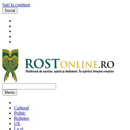
Sari la conținut
Social
Meniu
Cultural
Politic
Religios
UE
La zi