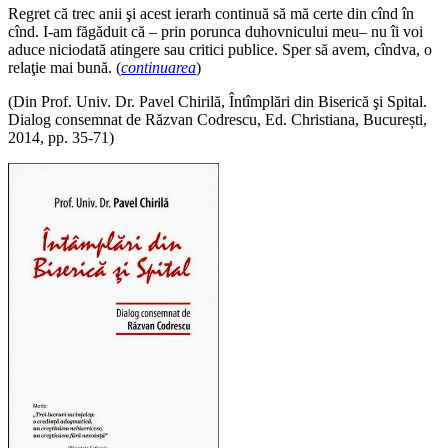
Regret că trec anii şi acest ierarh continuă să mă certe din cînd în
cînd. I‑am făgăduit că – prin porunca duhovnicului meu– nu îi voi
aduce niciodată atingere sau critici publice. Sper să avem, cîndva, o
relaţie mai bună. (
continuarea
)
(Din Prof. Univ. Dr. Pavel Chirilă, Întîmplări din Biserică şi Spital.
Dialog consemnat de Răzvan Codrescu, Ed. Christiana, București,
2014, pp. 35-71)