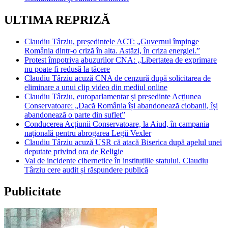
ULTIMA REPRIZĂ
Claudiu Târziu, președintele ACT: „Guvernul împinge
România dintr-o criză în alta. Astăzi, în criza energiei.”
Protest împotriva abuzurilor CNA: „Libertatea de exprimare
nu poate fi redusă la tăcere
Claudiu Târziu acuză CNA de cenzură după solicitarea de
eliminare a unui clip video din mediul online
Claudiu Târziu, europarlamentar și președinte Acțiunea
Conservatoare: „Dacă România își abandonează ciobanii, își
abandonează o parte din suflet”
Conducerea Acțiunii Conservatoare, la Aiud, în campania
națională pentru abrogarea Legii Vexler
Claudiu Târziu acuză USR că atacă Biserica după apelul unei
deputate privind ora de Religie
Val de incidente cibernetice în instituțiile statului. Claudiu
Târziu cere audit și răspundere publică
Publicitate