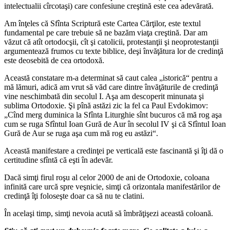
intelectualii cîrcotaşi) care confesiune creştină este cea adevărată.
Am înţeles că Sfînta Scriptură este Cartea Cărţilor, este textul
fundamental pe care trebuie să ne bazăm viaţa creştină. Dar am
văzut că atît ortodocşii, cît şi catolicii, protestanţii şi neoprotestanţii
argumentează frumos cu texte biblice, deşi învăţătura lor de credinţă
este deosebită de cea ortodoxă.
Această constatare m‑a determinat să caut calea „istorică“ pentru a
mă lămuri, adică am vrut să văd care dintre învăţăturile de credinţă
vine neschimbată din secolul I. Aşa am descoperit minunata şi
sublima Ortodoxie. Şi pînă astăzi zic la fel ca Paul Evdokimov:
„Cînd merg duminica la Sfînta Liturghie sînt bucuros că mă rog aşa
cum se ruga Sfîntul Ioan Gură de Aur în secolul IV şi că Sfîntul Ioan
Gură de Aur se ruga aşa cum mă rog eu astăzi“.
Această manifestare a credinţei pe verticală este fascinantă şi îţi dă o
certitudine sfîntă că eşti în adevăr.
Dacă simţi firul roşu al celor 2000 de ani de Ortodoxie, coloana
infinită care urcă spre veşnicie, simţi că orizontala manifestărilor de
credinţă îţi foloseşte doar ca să nu te clatini.
În acelaşi timp, simţi nevoia acută să îmbrăţişezi această coloană.