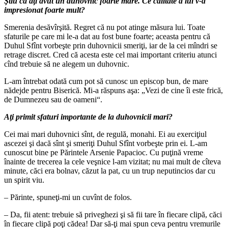
Ştiu că aţi avut un duhovnic foarte mare. Ce calitate a lui v‑a
impresionat foarte mult?
Smerenia desăvîrşită. Regret că nu pot atinge măsura lui. Toate
sfaturile pe care mi le‑a dat au fost bune foarte; aceasta pentru că
Duhul Sfînt vorbeşte prin duhovnicii smeriţi, iar de la cei mîndri se
retrage discret. Cred că acesta este cel mai important criteriu atunci
cînd trebuie să ne alegem un duhovnic.
L‑am întrebat odată cum pot să cunosc un episcop bun, de mare
nădejde pentru Biserică. Mi‑a răspuns aşa: „Vezi de cine îi este frică,
de Dumnezeu sau de oameni“.
Aţi primit sfaturi importante de la duhovnicii mari?
Cei mai mari duhovnici sînt, de regulă, monahi. Ei au exerciţiul
ascezei şi dacă sînt şi smeriţi Duhul Sfînt vorbeşte prin ei. L‑am
cunoscut bine pe Părintele Arsenie Papacioc. Cu puţină vreme
înainte de trecerea la cele veşnice l‑am vizitat; nu mai mult de cîteva
minute, căci era bolnav, căzut la pat, cu un trup neputincios dar cu
un spirit viu.
– Părinte, spuneţi‑mi un cuvînt de folos.
– Da, fii atent: trebuie să priveghezi şi să fii tare în fiecare clipă, căci
în fiecare clipă poţi cădea! Dar să‑ţi mai spun ceva pentru vremurile