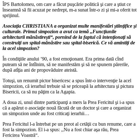
ÎPS Bartolomeu, om care a făcut puşcărie politică şi care a ştiut ce
înseamnă să fii acuzat pe nedrept, m‑a sunat într‑o zi şi mi‑a oferit tot
sprijinul.
Asociaţia CHRISTIANA a organizat multe manifestări ştiinţifice şi
culturale. Primul simpozion a avut ca temă ,,Funcţiunile
arhitecturii mănăstireşti“, pornind de la faptul că intenţionaţi să
construiţi un spital‑mănăstire sau spital‑biserică. Ce vă amintiţi de
la acel simpozion?
În condiţiile anului ’90, a fost emoţionant. Era prima dată cînd
puteam să ne întîlnim, să ne manifestăm şi să ne spunem părerile,
după atîţia ani de propovăduire ateistă.
Totuşi, un renumit pictor bisericesc a spus într‑o intervenţie la acel
simpozion, că ierarhul trebuie să se priceapă la arhitectura şi pictura
Bisericii, ca să nu păţim ca la Agapia.
A doua zi, unul dintre participanţi a mers la Prea Fericitul şi i‑a spus
că a apărut o asociaţie nouă făcută de un doctor şi care a organizat
un simpozion unde au fost criticaţi ierarhii…
Prea Fericitul l‑a întrebat pe un preot al cetăţii cu bun renume, care a
fost la simpozion. El i‑a spus: ,,Nu a fost chiar aşa rău, Prea
Fericirea Voastră“.