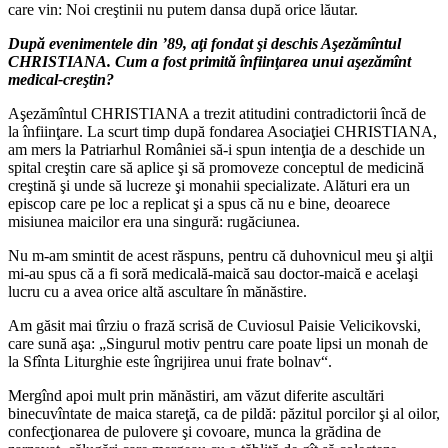
care vin: Noi creştinii nu putem dansa după orice lăutar.
După evenimentele din ’89, aţi fondat şi deschis Aşezămîntul
CHRISTIANA. Cum a fost primită înfiinţarea unui aşezămînt
medical‑creştin?
Aşezămîntul CHRISTIANA a trezit atitudini contradictorii încă de
la înfiinţare. La scurt timp după fondarea Asociaţiei CHRISTIANA,
am mers la Patriarhul României să‑i spun intenţia de a deschide un
spital creştin care să aplice şi să promoveze conceptul de medicină
creştină şi unde să lucreze şi monahii specializate. Alături era un
episcop care pe loc a replicat şi a spus că nu e bine, deoarece
misiunea maicilor era una singură: rugăciunea.
Nu m‑am smintit de acest răspuns, pentru că duhovnicul meu şi alţii
mi‑au spus că a fi soră medicală‑maică sau doctor‑maică e acelaşi
lucru cu a avea orice altă ascultare în mănăstire.
Am găsit mai tîrziu o frază scrisă de Cuviosul Paisie Velicikovski,
care sună aşa: „Singurul motiv pentru care poate lipsi un monah de
la Sfînta Liturghie este îngrijirea unui frate bolnav“.
Mergînd apoi mult prin mănăstiri, am văzut diferite ascultări
binecuvîntate de maica stareţă, ca de pildă: păzitul porcilor şi al oilor,
confecţionarea de pulovere şi covoare, munca la grădina de