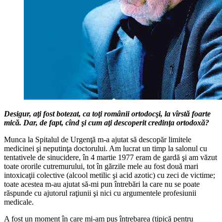
Desigur, aţi fost botezat, ca toţi românii ortodocşi, la vîrstă foarte
mică. Dar, de fapt, cînd şi cum aţi descoperit credinţa ortodoxă?
Munca la Spitalul de Urgenţă m‑a ajutat să descopăr limitele
medicinei şi neputinţa doctorului. Am lucrat un timp la salonul cu
tentativele de sinucidere, în 4 martie 1977 eram de gardă şi am văzut
toate ororile cutremurului, tot în gărzile mele au fost două mari
intoxicaţii colective (alcool metilic şi acid azotic) cu zeci de victime;
toate acestea m‑au ajutat să‑mi pun întrebări la care nu se poate
răspunde cu ajutorul raţiunii şi nici cu argumentele profesiunii
medicale.
A fost un moment în care mi‑am pus întrebarea (tipică pentru