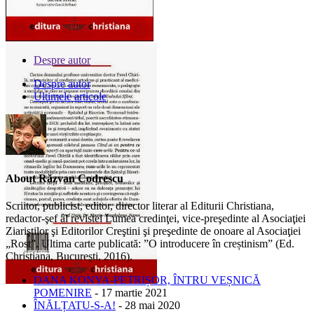
Despre autor
Despre autor
Ultimele articole
About Răzvan Codrescu
Scriitor, publicist, editor, director literar al Editurii Christiana,
redactor-şef al revistei Lumea credinţei, vice-preşedinte al Asociaţiei
Ziariştilor şi Editorilor Creştini şi preşedinte de onoare al Asociaţiei
„Rost”. Ultima carte publicată: ”O introducere în creștinism” (Ed.
Christiana, Bucureşti, 2016).
DANA KONYA-PETRIȘOR, ÎNTRU VEȘNICĂ
POMENIRE
- 17 martie 2021
ÎNĂLȚATU-S-A!
- 28 mai 2020