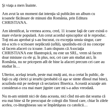
Şi viaţa a mers înainte.
Am avut la un moment dat intenţia să publicăm un album cu
icoanele făcătoare de minuni din România, prin Editura
CHRISTIANA.
Am identificat, la vremea aceea, cred, 11 icoane faţă de care există o
mare evlavie populară. Am cerut acordul episcopilor să le reproduc.
Toţi mi‑au aprobat şi s‑au bucurat, cu excepţia unuia singur, care
mi‑a scris o scrisoare neplăcută (urîtă), spunîndu‑mi că nu concepe
să facem afaceri cu icoane. I‑am răspuns că Asociaţia
CHRISTIANA este filantropică, nu este un SRL, vrem să facem
doar misiune cu ele şi, în plus, noi, cei care am studiat aici, în
România, nu ne pricepem atît de bine la afaceri precum cei care au
studiat în…
Ulterior, acelaşi ierarh, peste mai mulţi ani, m‑a certat în public, de
faţă cu alţi clerici şi ierarhi (probabil că aşa se simte dînsul mai bine),
acuzîndu‑mă pe nedrept că sectarizez Biserica. Această acuzaţie am
considerat‑o cea mai mare jignire care mi s‑a adus vreodată.
Nu m‑am smintit nici de data aceasta, nici cînd mi‑am dat seama că
era mai bine să fie preocupat de colegii din Sinod care, chiar în zilele
acelea, co-liturghiseau sau se împărtăşeau cu catolicii…