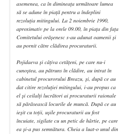
asemenea, ca în dimineaţa următoare lumea
să se adune în piaţă pentru a îndeplini
rezoluţia mitingului. La 2 noiembrie 1990,
aproximativ pe la orele 09.00, în piaţa din faţa
Comitetului orăşenesc s-au adunat oamenii şi
au pornit către clădirea procuraturii.
Pojidaeva şi câţiva cetăţeni, pe care nu-i
cunoştea, au pătruns în clădire, au intrat în
cabinetul procurorului Breazu, şi, după ce au
dat citire rezoluţiei mitingului, i-au propus ca
el şi ceilalți lucrători ai procuraturii raionale
să părăsească locurile de muncă. După ce au
ieşit cu toţii, uşile procuraturii au fost
încuiate, sigilate cu un petic de hârtie, pe care
ea şi-a pus semnătura. Cheia a luat-o unul din