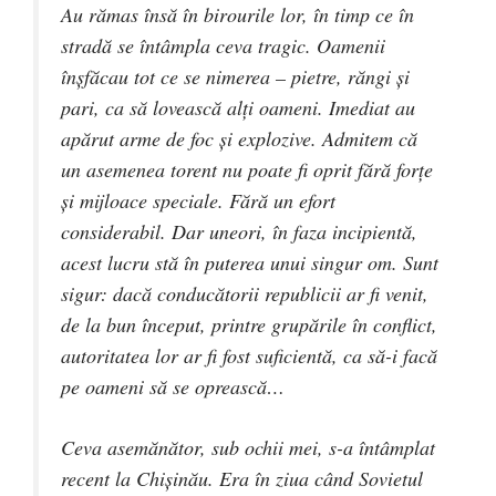
Au rămas însă în birourile lor, în timp ce în
stradă se întâmpla ceva tragic. Oamenii
înșfăcau tot ce se nimerea – pietre, răngi și
pari, ca să lovească alți oameni. Imediat au
apărut arme de foc și explozive. Admitem că
un asemenea torent nu poate fi oprit fără forțe
și mijloace speciale. Fără un efort
considerabil. Dar uneori, în faza incipientă,
acest lucru stă în puterea unui singur om. Sunt
sigur: dacă conducătorii republicii ar fi venit,
de la bun început, printre grupările în conflict,
autoritatea lor ar fi fost suficientă, ca să-i facă
pe oameni să se oprească…
Ceva asemănător, sub ochii mei, s-a întâmplat
recent la Chișinău. Era în ziua când Sovietul