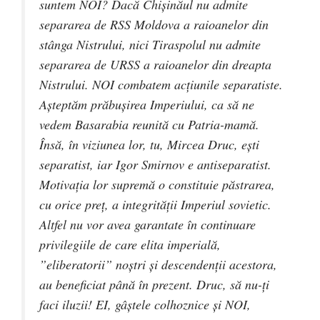
suntem NOI? Dacă Chișinăul nu admite
separarea de RSS Moldova a raioanelor din
stânga Nistrului, nici Tiraspolul nu admite
separarea de URSS a raioanelor din dreapta
Nistrului. NOI combatem acțiunile separatiste.
Așteptăm prăbușirea Imperiului, ca să ne
vedem Basarabia reunită cu Patria-mamă.
Însă, în viziunea lor, tu, Mircea Druc, ești
separatist, iar Igor Smirnov e antiseparatist.
Motivația lor supremă o constituie păstrarea,
cu orice preț, a integrității Imperiul sovietic.
Altfel nu vor avea garantate în continuare
privilegiile de care elita imperială,
”eliberatorii” noștri și descendenții acestora,
au beneficiat până în prezent. Druc, să nu-ți
faci iluzii! EI, gâștele colhoznice și NOI,