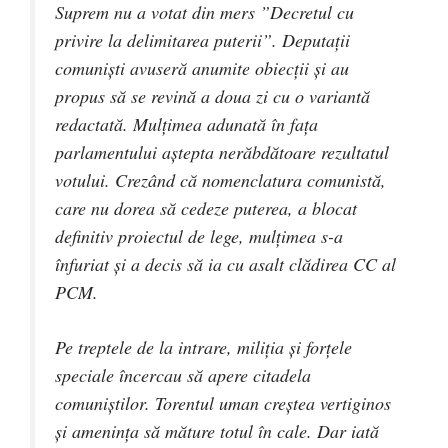
Suprem nu a votat din mers ”Decretul cu
privire la delimitarea puterii”. Deputații
comuniști avuseră anumite obiecții și au
propus să se revină a doua zi cu o variantă
redactată. Mulțimea adunată în fața
parlamentului aștepta nerăbdătoare rezultatul
votului. Crezând că nomenclatura comunistă,
care nu dorea să cedeze puterea, a blocat
definitiv proiectul de lege, mulțimea s-a
înfuriat și a decis să ia cu asalt clădirea CC al
PCM.
Pe treptele de la intrare, miliția și forțele
speciale încercau să apere citadela
comuniștilor. Torentul uman creștea vertiginos
și amenința să măture totul în cale. Dar iată