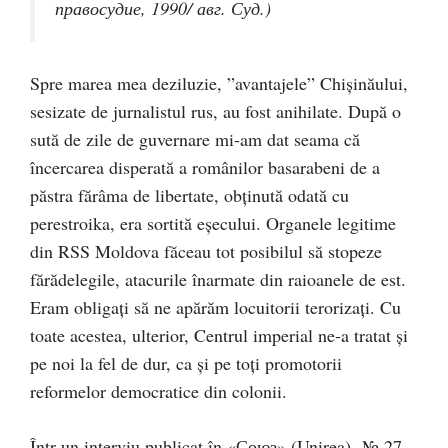
правосудие, 1990/ авг. Суд.)
Spre marea mea deziluzie, ”avantajele” Chișinăului,
sesizate de jurnalistul rus, au fost anihilate. După o
sută de zile de guvernare mi-am dat seama că
încercarea disperată a românilor basarabeni de a
păstra fărâma de libertate, obţinută odată cu
perestroika, era sortită eşecului. Organele legitime
din RSS Moldova făceau tot posibilul să stopeze
fărădelegile, atacurile înarmate din raioanele de est.
Eram obligați să ne apărăm locuitorii terorizați. Cu
toate acestea, ulterior, Centrul imperial ne-a tratat și
pe noi la fel de dur, ca și pe toți promotorii
reformelor democratice din colonii.
Într-un interviu publicat în «Союз» (Unirea), № 27,