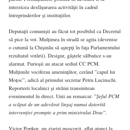
interzicea desfășurarea activității în cadrul
întreprinderilor și instituțiilor.
Deputații comuniști au făcut tot posibilul ca Decretul
să pice la vot. Mulțimea în stradă se agita (devenise
o cutumă la Chișinău să aștepți în fața Parlamentului
rezultatul votării). Desigur, gâștele sălbatice s-au
alarmat. Furioșii au atacat sediul CC PCM.
Mulțimile vociferau amenințător, cerând ”capul lui
Moțoc”, adică al primului secretar Petru Lucinschi.
Reporterii localnici și străini transmiteau
evenimentul în direct. Unii au remarcat: ”
Șeful PCM
a scăpat de un adevărat linșaj numai datorită
intervenției prompte a prim ministrului Druc
”.
Victor Popkov, un ziarist moscovit, aflat atunci la