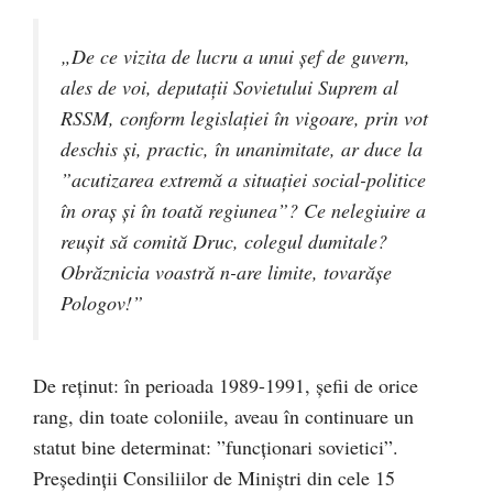
„De ce vizita de lucru a unui șef de guvern,
ales de voi, deputații Sovietului Suprem al
RSSM, conform legislației în vigoare, prin vot
deschis și, practic, în unanimitate, ar duce la
”acutizarea extremă a situației social-politice
în oraș și în toată regiunea”? Ce nelegiuire a
reușit să comită Druc, colegul dumitale?
Obrăznicia voastră n-are limite, tovarășe
Pologov!”
De reținut: în perioada 1989-1991, șefii de orice
rang, din toate coloniile, aveau în continuare un
statut bine determinat: ”funcţionari sovietici”.
Președinții Consiliilor de Miniștri din cele 15