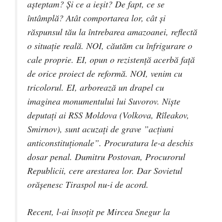
așteptam? Și ce a ieșit? De fapt, ce se
întâmplă? Atât comportarea lor, cât și
răspunsul tău la întrebarea amazoanei, reflectă
o situație reală. NOI, căutăm cu înfrigurare o
cale proprie. EI, opun o rezistență acerbă față
de orice proiect de reformă. NOI, venim cu
tricolorul. EI, arborează un drapel cu
imaginea monumentului lui Suvorov. Niște
deputați ai RSS Moldova (Volkova, Rîleakov,
Smirnov), sunt acuzați de grave ”acțiuni
anticonstituționale”. Procuratura le-a deschis
dosar penal. Dumitru Postovan, Procurorul
Republicii, cere arestarea lor. Dar Sovietul
orășenesc Tiraspol nu-i de acord.
Recent, l-ai însoțit pe Mircea Snegur la