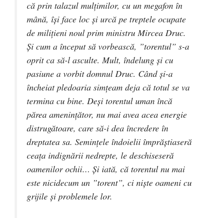
că prin talazul mulțimilor, cu un megafon în
mână, își face loc și urcă pe treptele ocupate
de milițieni noul prim ministru Mircea Druc.
Și cum a început să vorbească, ”torentul” s-a
oprit ca să-l asculte. Mult, îndelung și cu
pasiune a vorbit domnul Druc. Când și-a
încheiat pledoaria simțeam deja că totul se va
termina cu bine. Deși torentul uman încă
părea amenințător, nu mai avea acea energie
distrugătoare, care să-i dea încredere în
dreptatea sa. Semințele îndoielii împrăștiaseră
ceața indignării nedrepte, le deschiseseră
oamenilor ochii… Și iată, că torentul nu mai
este nicidecum un ”torent”, ci niște oameni cu
grijile și problemele lor.