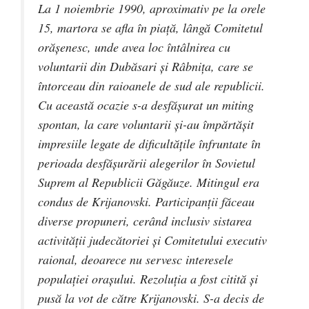
La 1 noiembrie 1990, aproximativ pe la orele
15, martora se afla în piaţă, lângă Comitetul
orăşenesc, unde avea loc întâlnirea cu
voluntarii din Dubăsari şi Râbniţa, care se
întorceau din raioanele de sud ale republicii.
Cu această ocazie s-a desfăşurat un miting
spontan, la care voluntarii şi-au împărtăşit
impresiile legate de dificultăţile înfruntate în
perioada desfăşurării alegerilor în Sovietul
Suprem al Republicii Găgăuze. Mitingul era
condus de Krijanovski. Participanţii făceau
diverse propuneri, cerând inclusiv sistarea
activităţii judecătoriei și Comitetului executiv
raional, deoarece nu servesc interesele
populaţiei oraşului. Rezoluția a fost citită şi
pusă la vot de către Krijanovski. S-a decis de