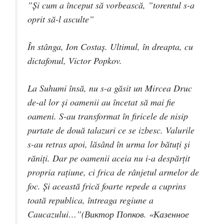
”Și cum a început să vorbească, ”torentul s-a
oprit să-l asculte”
În stânga, Ion Costaș. Ultimul, în dreapta, cu
dictafonul, Victor Popkov.
La Suhumi însă, nu s-a găsit un Mircea Druc
de-al lor și oamenii au încetat să mai fie
oameni. S-au transformat în firicele de nisip
purtate de două talazuri ce se izbesc. Valurile
s-au retras apoi, lăsând în urma lor bătuţi şi
răniţi. Dar pe oamenii aceia nu i-a despărțit
propria rațiune, ci frica de rânjetul armelor de
foc. Şi această frică foarte repede a cuprins
toată republica, întreaga regiune a
Caucazului…”(Виктор Попков. «Казенное