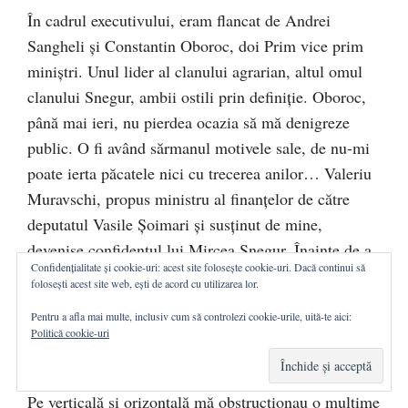
În cadrul executivului, eram flancat de Andrei
Sangheli și Constantin Oboroc, doi Prim vice prim
miniștri. Unul lider al clanului agrarian, altul omul
clanului Snegur, ambii ostili prin definiție. Oboroc,
până mai ieri, nu pierdea ocazia să mă denigreze
public. O fi având sărmanul motivele sale, de nu-mi
poate ierta păcatele nici cu trecerea anilor… Valeriu
Muravschi, propus ministru al finanțelor de către
deputatul Vasile Șoimari și susținut de mine,
devenise confidentul lui Mircea Snegur. Înainte de a
Confidențialitate și cookie-uri: acest site folosește cookie-uri. Dacă continui să
începe ședințele de guvern, făcea nazuri ca o
folosești acest site web, ești de acord cu utilizarea lor.
domnișoară: ”Nu mai pot, așa nu se lucrează,
Pentru a afla mai multe, inclusiv cum să controlezi cookie-urile, uită-te aici:
demisionez!”. Dar pe culoare întreba colegii când își
Politică cookie-uri
dă demisia Druc.
Pe verticală și orizontală mă obstrucționau o mulțime