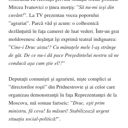
Mircea Ivanovici o ținea morțiș: ”
Să nu-mi ieși din
cuvânt!
”. La TV prezentau vocea poporului
”agrariat”. Parcă văd și acum: o colhoznică
dezlănțuită în fața camerei de luat vederi. Într-un grai
moldovenesc deșănțat își exprimă teatral indignarea:
”
Cine-i Druc aista!? Cu mânuțele mele l-aș strânge
de gât. De ce nu-i dă pace Președintelui nostru să ne
conducă așa cum știe el!?
”
Deputații comuniști și agrarieni, niște complici ai
”directorilor roșii” din Pridnestrovie și ai celor care
organizau demonstranții în fața Reprezentanței de la
Moscova, mă somau fariseic: ”
Druc, ești prim
ministru, fă ceva! Ia măsuri! Stabilizează urgent
situația social-politică!
”.