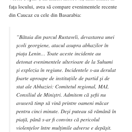
fața locului, avea să compare evenimentele recente
din Caucaz cu cele din Basarabia:
”Bătaia din parcul Rustaveli, devastarea unei
școli georgiene, atacul asupra abhazilor în
piața Lenin… Toate aceste incidente au
detonat evenimentele ulterioare de la Suhumi
și explozia în regiune. Incidentele s-au derulat
foarte aproape de instituțiile de partid și de
stat ale Abhaziei: Comitetul regional, MAI,
Consiliul de Miniștri. Admitem că șefii nu
avuseră timp să vină printre oameni măcar
pentru cinci minute. Deși puteau să rămână în
piață, până s-ar fi convins că pericolul
violențelor între mulțimile adverse e depășit.