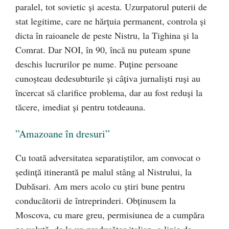
paralel, tot sovietic și acesta. Uzurpatorul puterii de
stat legitime, care ne hărțuia permanent, controla și
dicta în raioanele de peste Nistru, la Tighina și la
Comrat. Dar NOI, în 90, încă nu puteam spune
deschis lucrurilor pe nume. Puţine persoane
cunoşteau dedesubturile și câţiva jurnalişti ruși au
încercat să clarifice problema, dar au fost reduşi la
tăcere, imediat şi pentru totdeauna.
”Amazoane în dresuri”
Cu toată adversitatea separatiștilor, am convocat o
şedinţă itinerantă pe malul stâng al Nistrului, la
Dubăsari. Am mers acolo cu ştiri bune pentru
conducătorii de întreprinderi. Obţinusem la
Moscova, cu mare greu, permisiunea de a cumpăra