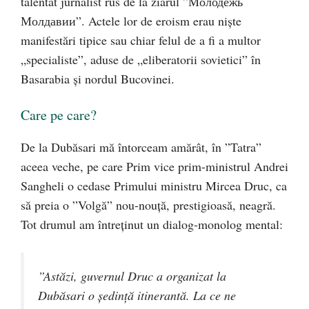
talentat jurnalist rus de la ziarul ”Молодежь
Молдавии”. Actele lor de eroism erau niște
manifestări tipice sau chiar felul de a fi a multor
„specialiste”, aduse de „eliberatorii sovietici” în
Basarabia și nordul Bucovinei.
Care pe care?
De la Dubăsari mă întorceam amărât, în ”Tatra”
aceea veche, pe care Prim vice prim-ministrul Andrei
Sangheli o cedase Primului ministru Mircea Druc, ca
să preia o ”Volgă” nou-nouță, prestigioasă, neagră.
Tot drumul am întreținut un dialog-monolog mental:
”Astăzi, guvernul Druc a organizat la
Dubăsari o ședință itinerantă. La ce ne