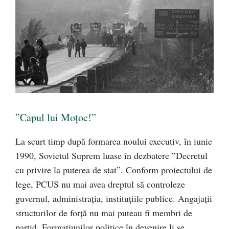
”Capul lui Moțoc!”
La scurt timp după formarea noului executiv, în iunie
1990, Sovietul Suprem luase în dezbatere ”Decretul
cu privire la puterea de stat”. Conform proiectului de
lege, PCUS nu mai avea dreptul să controleze
guvernul, administrația, instituțiile publice. Angajații
structurilor de forță nu mai puteau fi membri de
partid. Formațiunilor politice în devenire li se