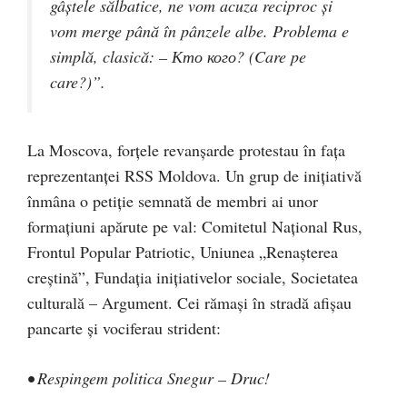
gâștele sălbatice, ne vom acuza reciproc și
vom merge până în pânzele albe. Problema e
simplă, clasică: – Кто кого? (Care pe
care?)”.
La Moscova, forţele revanşarde protestau în fața
reprezentanţei RSS Moldova. Un grup de inițiativă
înmâna o petiţie semnată de membri ai unor
formaţiuni apărute pe val: Comitetul Naţional Rus,
Frontul Popular Patriotic, Uniunea „Renaşterea
creştină”, Fundaţia iniţiativelor sociale, Societatea
culturală – Argument. Cei rămași în stradă afișau
pancarte și vociferau strident:
• Respingem politica Snegur – Druc!