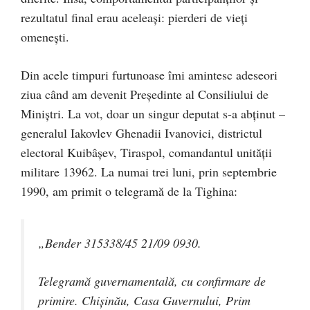
rezultatul final erau aceleași: pierderi de vieți
omenești.
Din acele timpuri furtunoase îmi amintesc adeseori
ziua când am devenit Preşedinte al Consiliului de
Miniştri. La vot, doar un singur deputat s-a abţinut –
generalul Iakovlev Ghenadii Ivanovici, districtul
electoral Kuibâşev, Tiraspol, comandantul unităţii
militare 13962. La numai trei luni, prin septembrie
1990, am primit o telegramă de la Tighina:
„Bender 315338/45 21/09 0930.
Telegramă guvernamentală, cu confirmare de
primire. Chişinău, Casa Guvernului, Prim