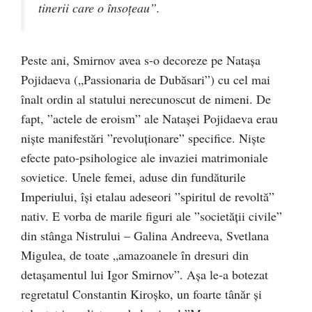
tinerii care o însoţeau”.
Peste ani, Smirnov avea s-o decoreze pe Natașa
Pojidaeva („Passionaria de Dubăsari”) cu cel mai
înalt ordin al statului nerecunoscut de nimeni. De
fapt, ”actele de eroism” ale Natașei Pojidaeva erau
niște manifestări ”revoluționare” specifice. Niște
efecte pato-psihologice ale invaziei matrimoniale
sovietice. Unele femei, aduse din fundăturile
Imperiului, își etalau adeseori ”spiritul de revoltă”
nativ. E vorba de marile figuri ale ”societății civile”
din stânga Nistrului – Galina Andreeva, Svetlana
Migulea, de toate „amazoanele în dresuri din
detaşamentul lui Igor Smirnov”. Așa le-a botezat
regretatul Constantin Kiroșko, un foarte tânăr și