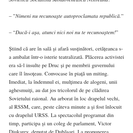
– ”
Nimeni nu recunoaște autoproclamata republică.
”
– “
Dacă-i așa, atunci nici noi nu te recunoaștem!
”
Știind că are în sală și afară susținători, cetățeanca s-
a ambalat într-o isterie teatralizată. Plăcerea activistei
era să-l insulte pe Druc și pe membrii guvernului
care îl însoțeau. Convocase în piaţă un miting.
Imediat, la îndemnul ei, mulţimea de alogeni, unii
aghesmuiţi, au dat jos tricolorul de pe clădirea
Sovietului raional. Au arborat în loc drapelul vechi,
al RSSM, care, peste câteva minute a și fost înlocuit
cu drapelul URSS. La spectacolul programat din
timp, participa și un coleg de parlament, Victor
Diukarev, deputat de Dubăsari. La propunerea