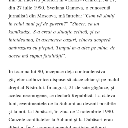
din 27 iulie 1990, Svetlana Gamova, o cunoscută
jurnalistă din Moscova, mă întreba: ”
Cum vă simiți
în rolul unui șef de guvern?
” ”
Sincer, ca un
kamikadze. S-a creat o situație critică, și ca
întotdeauna, în asemenea cazuri, cineva acoperă
ambrazura cu pieptul. Timpul m-a ales pe mine, de
aceea mă supun fatalității
”.
În toamna lui 90, începuse deja contraofensiva
gâştelor colhoznice dispuse să atace chiar şi pe malul
drept al Nistrului. În august, 21 de sate găgăuze, și
acelea neomogene, se declară Republică. La câteva
luni, evenimentele de la Suhumi au devenit posibile
și la noi, la Dubăsari, în ziua de 2 noiembrie 1990.
Cauzele conflictelor la Suhumi și la Dubăsari erau
diferite. Însă, comportamentul participanților și