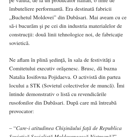
pe valută, de la un producător italian, o linie de
îmbuteliere performantă. Era destinată fabricii
„Buchetul Moldovei” din Dubăsari. Mai aveam cu ce
să-i bucurăm și pe cei din industria materialelor de
construcţii: două linii tehnologice noi, de fabricaţie
sovietică.
Ne aflam în plină şedinţă, în sala de festivităţi a
Comitetului executiv orăşenesc. Brusc, dă buzna
Natalia Iosifovna Pojidaeva. O activistă din partea
locului a STK (Sovietul colectivelor de muncă). Îmi
întinde demonstrativ o listă cu revendicările
rusofonilor din Dubăsari. După care mă întreabă
provocator:
– “
Care-i atitudinea Chișinăului față de Republica
Sovietică Socialistă Moldovenească Nistreană?
”