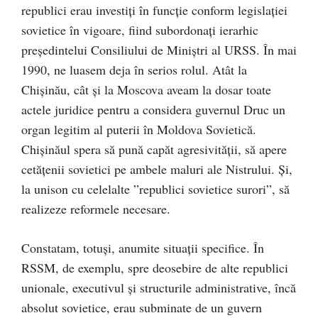
republici erau investiți în funcţie conform legislaţiei
sovietice în vigoare, fiind subordonați ierarhic
președintelui Consiliului de Miniștri al URSS. În mai
1990, ne luasem deja în serios rolul. Atât la
Chișinău, cât și la Moscova aveam la dosar toate
actele juridice pentru a considera guvernul Druc un
organ legitim al puterii în Moldova Sovietică.
Chișinăul spera să pună capăt agresivității, să apere
cetățenii sovietici pe ambele maluri ale Nistrului. Și,
la unison cu celelalte ”republici sovietice surori”, să
realizeze reformele necesare.
Constatam, totuși, anumite situații specifice. În
RSSM, de exemplu, spre deosebire de alte republici
unionale, executivul și structurile administrative, încă
absolut sovietice, erau subminate de un guvern