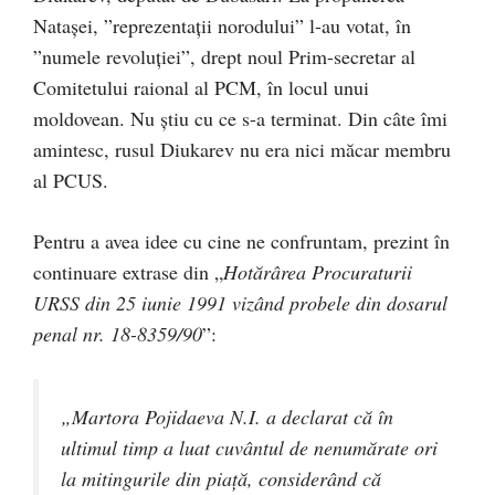
Natașei, ”reprezentații norodului” l-au votat, în
”numele revoluției”, drept noul Prim-secretar al
Comitetului raional al PCM, în locul unui
moldovean. Nu știu cu ce s-a terminat. Din câte îmi
amintesc, rusul Diukarev nu era nici măcar membru
al PCUS.
Pentru a avea idee cu cine ne confruntam, prezint în
continuare extrase din „
Hotărârea Procuraturii
URSS din 25 iunie 1991 vizând probele din dosarul
penal nr. 18-8359/90
”:
„Martora Pojidaeva N.I. a declarat că în
ultimul timp a luat cuvântul de nenumărate ori
la mitingurile din piaţă, considerând că