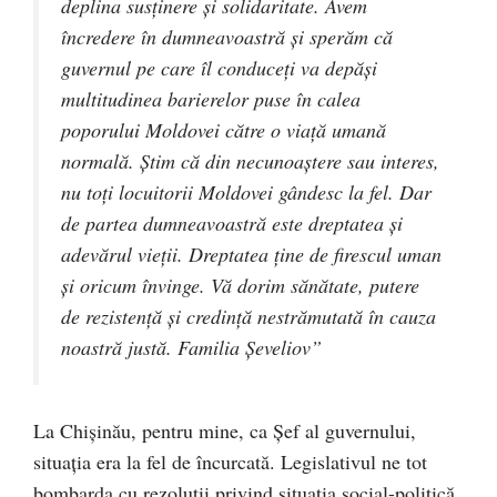
deplina susţinere şi solidaritate. Avem
încredere în dumneavoastră şi sperăm că
guvernul pe care îl conduceţi va depăşi
multitudinea barierelor puse în calea
poporului Moldovei către o viaţă umană
normală. Ştim că din necunoaştere sau interes,
nu toţi locuitorii Moldovei gândesc la fel. Dar
de partea dumneavoastră este dreptatea şi
adevărul vieţii. Dreptatea ţine de firescul uman
şi oricum învinge. Vă dorim sănătate, putere
de rezistenţă şi credinţă nestrămutată în cauza
noastră justă. Familia Şeveliov”
La Chișinău, pentru mine, ca Șef al guvernului,
situația era la fel de încurcată. Legislativul ne tot
bombarda cu rezoluții privind situația social-politică.