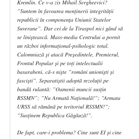
Kremlin. Ce v-a zis Mihail Sergheevici?
”Suntem în favoarea menținerii integrității
republicii în componența Uniunii Statelor
Suverane”. Dar cei de la Tiraspol nici gând să
se liniștească. Mass-media Centrului a pornit
un război informațional-psihologic total.
Calomniază și atacă Președintele, Premierul,
Frontul Popular și pe toți intelectualii
basarabeni, că-s niște ”români unioniști și
fasciști”. Separatiștii adoptă rezoluții pe
bandă rulantă: ”Oamenii muncii susțin
RSSMN”; ”Nu Armată Națională!”; ”Armata
URSS să rămână pe teritoriul RSSMN!”;
”Susținem Republica Găgăuză!”.
De fapt, care-i problema? Cine sunt EI și cine