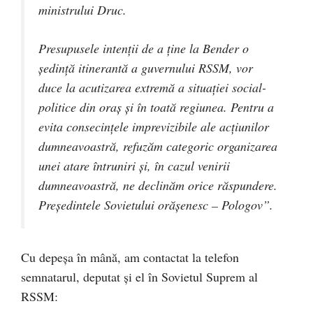
ministrului Druc.
Presupusele intenţii de a ţine la Bender o
şedinţă itinerantă a guvernului RSSM, vor
duce la acutizarea extremă a situaţiei social-
politice din oraş şi în toată regiunea. Pentru a
evita consecinţele imprevizibile ale acţiunilor
dumneavoastră, refuzăm categoric organizarea
unei atare întruniri şi, în cazul venirii
dumneavoastră, ne declinăm orice răspundere.
Preşedintele Sovietului orăşenesc – Pologov”.
Cu depeșa în mână, am contactat la telefon
semnatarul, deputat și el în Sovietul Suprem al
RSSM: