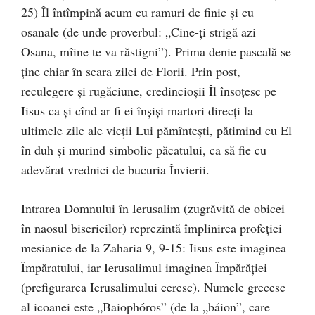
25) Îl întîmpină acum cu ramuri de finic şi cu
osanale (de unde proverbul: „Cine-ţi strigă azi
Osana, mîine te va răstigni”). Prima denie pascală se
ţine chiar în seara zilei de Florii. Prin post,
reculegere şi rugăciune, credincioşii Îl însoţesc pe
Iisus ca şi cînd ar fi ei înşişi martori direcţi la
ultimele zile ale vieţii Lui pămînteşti, pătimind cu El
în duh şi murind simbolic păcatului, ca să fie cu
adevărat vrednici de bucuria Învierii.
Intrarea Domnului în Ierusalim (zugrăvită de obicei
în naosul bisericilor) reprezintă împlinirea profeţiei
mesianice de la Zaharia 9, 9-15: Iisus este imaginea
Împăratului, iar Ierusalimul imaginea Împărăţiei
(prefigurarea Ierusalimului ceresc). Numele grecesc
al icoanei este „Baiophóros” (de la „báion”, care