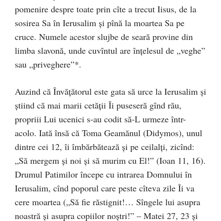
pomenire despre toate prin cîte a trecut Iisus, de la
sosirea Sa în Ierusalim şi pînă la moartea Sa pe
cruce. Numele acestor slujbe de seară provine din
limba slavonă, unde cuvîntul are înţelesul de „veghe”
sau „priveghere”*.
Auzind că Învăţătorul este gata să urce la Ierusalim şi
ştiind că mai marii cetăţii Îi puseseră gînd rău,
propriii Lui ucenici s-au codit să-L urmeze într-
acolo. Iată însă că Toma Geamănul (Didymos), unul
dintre cei 12, îi îmbărbătează şi pe ceilalţi, zicînd:
„Să mergem şi noi şi să murim cu El!” (Ioan 11, 16).
Drumul Patimilor începe cu intrarea Domnului în
Ierusalim, cînd poporul care peste cîteva zile Îi va
cere moartea („Să fie răstignit!… Sîngele lui asupra
noastră şi asupra copiilor noştri!” – Matei 27, 23 şi