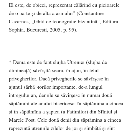
El este, de obicei, reprezentat călărind cu picioarele
de o parte şi de alta a asinului” (Constantine
Cavarnos, „Ghid de iconografie bizantină”, Editura
Sophía, Bucureşti, 2005, p. 95).
_________________________
* Denia este de fapt slujba Utreniei (slujba de
dimineaţă) săvîrşită seara, în ajun, în felul
privegherilor. Dacă privegherile se săvîrşesc în
ajunul sărbă¬torilor importante, de-a lungul
întregului an, deniile se săvîrşesc în numai două
săptămîni ale anului bisericesc: în săptămîna a cincea
şi în săptămîna a şaptea (a Patimilor) din Sfîntul şi
Marele Post. Cele două denii din săptămîna a cincea
reprezintă utreniile zilelor de joi şi sîmbătă şi sînt