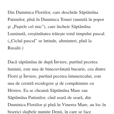
Din Duminica Floriilor, care deschide Săptămîna
Patimilor, pînă în Duminica Tomei (numită în popor
şi „Paştele cel mic”), care încheie Săptămîna
Luminată, creştinătatea trăieşte toiul timpului pascal.
(„Ciclul pascal” se întinde, altminteri, pînă la
Rusalii.)
Dacă săptămîna de după Înviere, purtînd pecetea
luminii, este una de binecuvîntată bucurie, cea dintre
Florii şi Înviere, purtînd pecetea întunericului, este
una de cernită reculegere şi de compătimire cu
Hristos. Ea se cheamă Săptămîna Mare sau
Săptămîna Patimilor, cînd seară de seară, din
Duminica Floriilor şi pînă în Vinerea Mare, au loc în
biserici slujbele numite Denii, în care se face