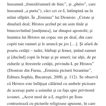
înseamnă „frunză/ramură de finic”, şi „phéro”, care
înseamnă „a purta”), căci cei ce-L întîmpină au în
mîini stîlpări. În „Erminia” lui Dionisie: „Cetate şi
dinafară deal; Hristos şezînd pe un asin tînăr şi
binecuvîntînd [mulţimea], iar dinapoi apostolii; şi
înaintea lui Hristos un copac sus pe deal, din care
copiii taie ramuri şi le aruncă pe jos […]. Şi afară de
poarta cetăţii – iudei, bărbaţi şi femei, ţinînd ramuri
şi [ducînd] copii în braţe şi pe umeri; iar alţii, de pe
zidurile şi ferestrele cetăţii, privindu-L pe Hristos”
(Dionisie din Furna, „Erminia picturii bizantine”,
Editura Sophía, București, 2000, p. 112). Se observă
că Hristos este înfăţişat călărind cu ambele picioare
de aceeaşi parte a asinului şi cu faţa spre privitorul
icoanei. „Acest mod de a-L zugrăvi pe Iisus
contrastează cu picturile religioase apusene, în care