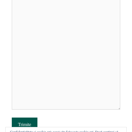
Trimite
Confidențialitate și cookie-uri: acest site folosește cookie-uri. Dacă continui să