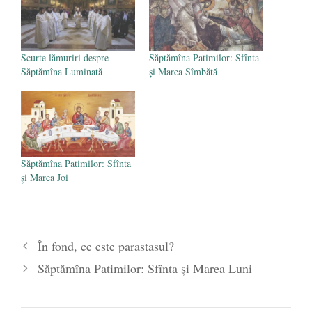
Scurte lămuriri despre
Săptămîna Patimilor: Sfînta
Săptămîna Luminată
și Marea Sîmbătă
Săptămîna Patimilor: Sfînta
și Marea Joi
În fond, ce este parastasul?
Săptămîna Patimilor: Sfînta și Marea Luni