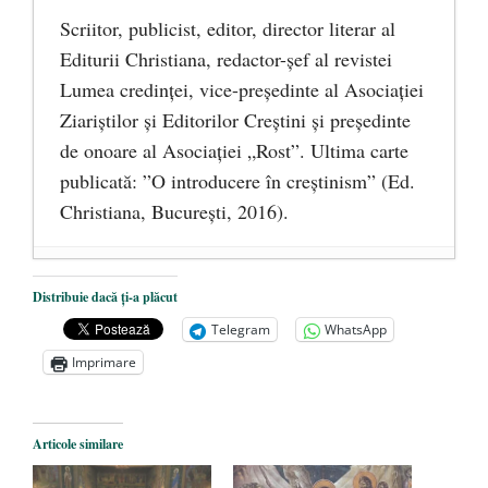
Scriitor, publicist, editor, director literar al
Editurii Christiana, redactor-şef al revistei
Lumea credinţei, vice-preşedinte al Asociaţiei
Ziariştilor şi Editorilor Creştini şi preşedinte
de onoare al Asociaţiei „Rost”. Ultima carte
publicată: ”O introducere în creștinism” (Ed.
Christiana, Bucureşti, 2016).
DANA KONYA-PETRIȘOR, ÎNTRU
Distribuie dacă ți-a plăcut
VEȘNICĂ POMENIRE
- 17 martie 2021
Telegram
WhatsApp
ÎNĂLȚATU-S-A!
- 28 mai 2020
Imprimare
Sic credo – Francisco Franco (1892-1975)
- 25 octombrie 2019
Articole similare