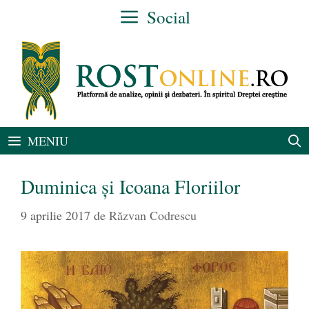
Sari
Social
la
conținut
MENIU
Duminica și Icoana Floriilor
9 aprilie 2017
de
Răzvan Codrescu