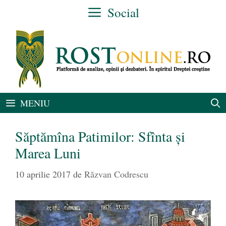
Sari
Social
la
conținut
MENIU
Săptămîna Patimilor: Sfînta și
Marea Luni
10 aprilie 2017
de
Răzvan Codrescu