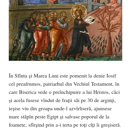
În Sfînta şi Marea Luni este pomenit la denie Iosif
cel preafrumos, patriarhul din Vechiul Testament, în
care Biserica vede o preînchipuire a lui Hristos, căci
şi acela fusese vîndut de fraţii săi pe 30 de arginţi,
ieşise viu din groapa unde-l azvîrliseră, ajunsese
mare stăpîn peste Egipt şi salvase poporul de la
foamete, sfîrşind prin a-i ierta pe toţi cîţi îi greşiseră.