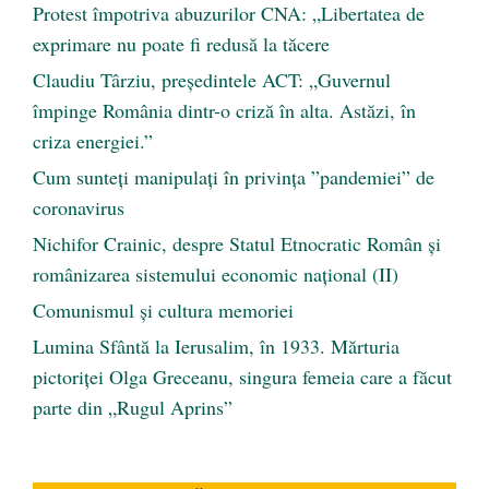
Protest împotriva abuzurilor CNA: „Libertatea de
exprimare nu poate fi redusă la tăcere
Claudiu Târziu, președintele ACT: „Guvernul
împinge România dintr-o criză în alta. Astăzi, în
criza energiei.”
Cum sunteți manipulați în privința ”pandemiei” de
coronavirus
Nichifor Crainic, despre Statul Etnocratic Român şi
românizarea sistemului economic naţional (II)
Comunismul şi cultura memoriei
Lumina Sfântă la Ierusalim, în 1933. Mărturia
pictoriței Olga Greceanu, singura femeia care a făcut
parte din „Rugul Aprins”