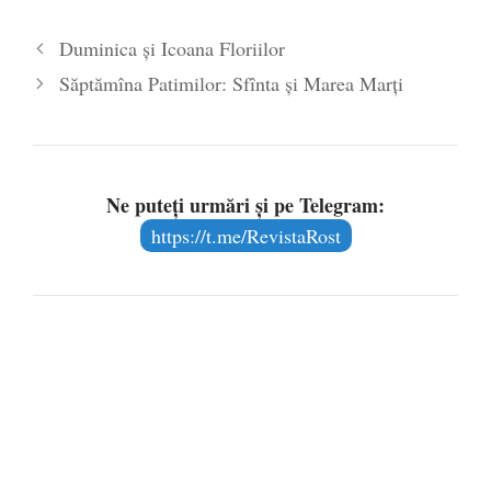
Duminica și Icoana Floriilor
Săptămîna Patimilor: Sfînta și Marea Marți
Ne puteți urmări și pe Telegram:
https://t.me/RevistaRost