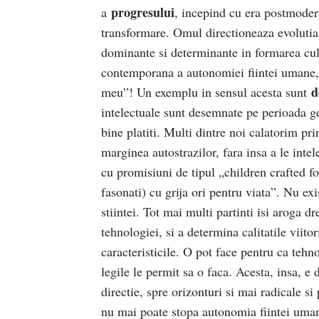
progresului
a
, incepind cu era postmoder
transformare. Omul directioneaza evolutia f
dominante si determinante in formarea cultu
contemporana a autonomiei fiintei umane, 
d
meu”! Un exemplu in sensul acesta sunt
intelectuale sunt desemnate pe perioada ge
bine platiti. Multi dintre noi calatorim p
marginea autostrazilor, fara insa a le intel
cu promisiuni de tipul „children crafted for
fasonati) cu grija ori pentru viata”. Nu exi
stiintei. Tot mai multi partinti isi aroga dr
tehnologiei, si a determina calitatile viitor
caracteristicile. O pot face pentru ca tehno
legile le permit sa o faca. Acesta, insa, e
directie, spre orizonturi si mai radicale s
nu mai poate stopa autonomia fiintei uman