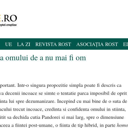
UE
LA ZI
REVISTA ROST
ASOCIAȚIA ROST
E
a omului de a nu mai fi om
ortant. Intr-o singura propozitie simpla poate fi descris ca
a decenii incoace se simte o tentatie parca imposibil de oprit
nta lui spre dezumanizare. Incepind cu mai bine de o suta de
acului trecut incoace, credinta si confidenta omului in stiinta,
spitit sa dechida cutia Pandorei si mai larg, spre o dimensiune
eea a fiintei post-umane, o fiinta de tip hibrid, in parte
hom