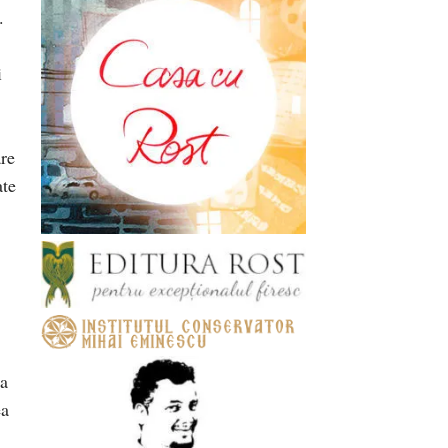
.
i
are
ate
sa
ea