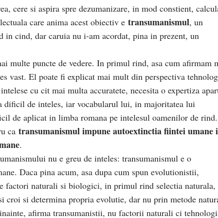
ea, cere si aspira spre dezumanizare, in mod constient, calcul
transumanismul
electuala care anima acest obiectiv e
, un
d in cind, dar caruia nu i-am acordat, pina in prezent, un
mai multe puncte de vedere. In primul rind, asa cum afirmam 
es vast. El poate fi explicat mai mult din perspectiva tehnolog
fi intelese cu cit mai multa accuratete, necesita o expertiza apar
ficil de inteles, iar vocabularul lui, in majoritatea lui
icil de aplicat in limba romana pe intelesul oamenilor de rind.
transumanismul impune autoextinctia fiintei umane 
tru ca
umane
.
nsumanismului nu e greu de inteles: transumanismul e o
 umane. Daca pina acum, asa dupa cum spun evolutionistii,
 factori naturali si biologici, in primul rind selectia naturala,
i croi si determina propria evolutie, dar nu prin metode natur
nainte, afirma transumanistii, nu factorii naturali ci tehnologi