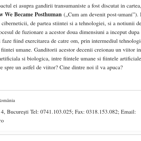
ctul ei asupra gandirii transumaniste a fost discutat in cartea
w We Became Posthuman
(„Cum am devenit post-umani”). 
ciberneticii, de partea stiintei si a tehnologiei, si a notiunii d
cesul de fuzionare a acestor doua dimensiuni a inceput dupa 
faze fiind exercitarea de catre om, prin intermediul tehnologi
 fiintei umane. Ganditorii acestor decenii creionau un viitor in
tificiala si biologica, intre fiintele umane si fiintele artificial
e spre un astfel de viitor? Cine dintre noi il va apuca?
 România
r 4, București Tel: 0741.103.025; Fax: 0318.153.082; Email:
ro
să pună România sub steagul curcubeului
- 1 iulie 2021