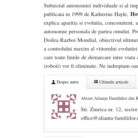
Subiectul autonomiei individuale si al impa
Ho
publicata in 1999 de Katherine Hayle,
explica aparitia si evolutia, concomitent, a 
autonomie personala de partea omului. Pro
Doilea Razboi Mondial, obiectivul ultimei 
a controlului maxim al viitorului evolutiei
care toate liniile de demarcare intre viata ar
(roboti) vor fi eliminate. Ne indreptam oar
Despre autor
Ultimele articole
About Alianţa Familiilor din
Str. Zmeica nr. 12, secto
office@alianta-familiilor.
Cioloș, Cîțu și Iohannis încearcă 