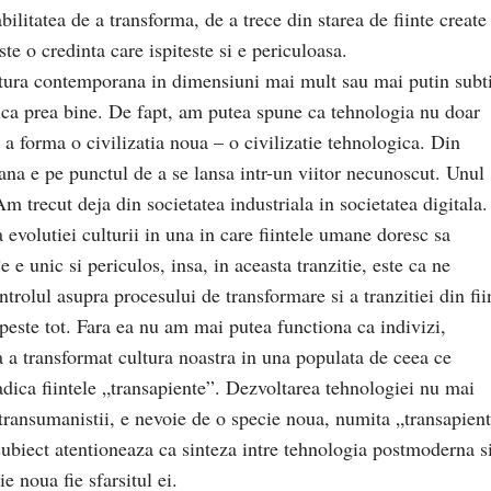
litatea de a transforma, de a trece din starea de fiinte create
Este o credinta care ispiteste si e periculoasa.
ultura contemporana in dimensiuni mai mult sau mai putin subti
ica prea bine. De fapt, am putea spune ca tehnologia nu doar
 a forma o civilizatia noua – o civilizatie tehnologica. Din
na e pe punctul de a se lansa intr-un viitor necunoscut. Unul
m trecut deja din societatea industriala in societatea digitala.
a evolutiei culturii in una in care fiintele umane doresc sa
e unic si periculos, insa, in aceasta tranzitie, este ca ne
trolul asupra procesului de transformare si a tranzitiei din fii
este tot. Fara ea nu am mai putea functiona ca indivizi,
a a transformat cultura noastra in una populata de ceea ce
dica fiintele „transapiente”. Dezvoltarea tehnologiei nu mai
ic transumanistii, e nevoie de o specie noua, numita „transapien
ubiect atentioneaza ca sinteza intre tehnologia postmoderna s
e noua fie sfarsitul ei.