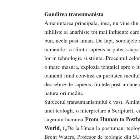
Gandirea transumanista
Amenintarea principala, insa, nu vine din p
nihiliste si anarhiste tot mai influente ca
bun, acela post-uman. De fapt, sondajele d
oamenilor ca fiinta sapiens ar putea scapa 
lor in tehnologie si stiinta. Procentul cel
o mare masura, explozia tentatiei spre o l
oamenii fiind convinsi ca puritatea mediulu
deosebire de sapiens, fiintele post-umane 
natura ori mediu.
Subiectul transumanismului e vast. Amintim
unei teologii, o interpretare a Scripturii, 
From Human to Posthu
sugeram lucrarea
World
, („De la Uman la postuman: teolog
Brent Waters, Profesor de teologie din SUA