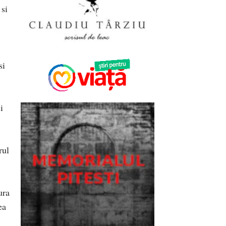
si
si
i
rul
ura
ea