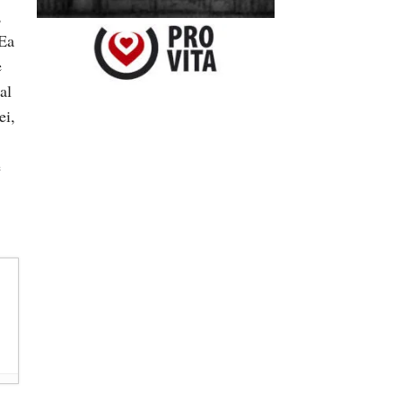
,
Ea
e
al
ei,
e