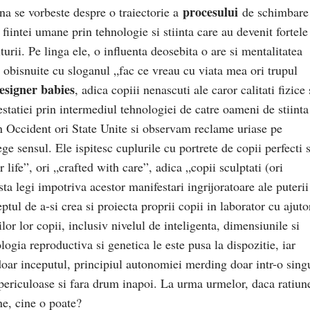
procesului
na se vorbeste despre o traiectorie a
de schimbare 
iintei umane prin tehnologie si stiinta care au devenit fortele
rii. Pe linga ele, o influenta deosebita o are si mentalitatea
obisnuite cu sloganul „fac ce vreau cu viata mea ori trupul
esigner babies
, adica copiii nenascuti ale caror calitati fizice 
statiei prin intermediul tehnologiei de catre oameni de stiinta
rin Occident ori State Unite si observam reclame uriase pe
ege sensul. Ele ispitesc cuplurile cu portrete de copii perfecti s
 life”, ori „crafted with care”, adica „copii sculptati (ori
sta legi impotriva acestor manifestari ingrijoratoare ale puterii
eptul de a-si crea si proiecta proprii copii in laborator cu ajuto
ilor lor copii, inclusiv nivelul de inteligenta, dimensiunile si
logia reproductiva si genetica le este pusa la dispozitie, iar
 doar inceputul, principiul autonomiei merding doar intr-o sing
i periculoase si fara drum inapoi. La urma urmelor, daca ratiun
e, cine o poate?