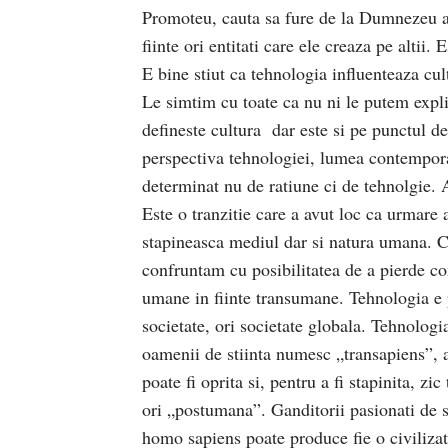
Promoteu, cauta sa fure de la Dumnezeu abi
fiinte ori entitati care ele creaza pe altii. 
E bine stiut ca tehnologia influenteaza c
Le simtim cu toate ca nu ni le putem expl
defineste cultura dar este si pe punctul de
perspectiva tehnologiei, lumea contempora
determinat nu de ratiune ci de tehnolgie. A
Este o tranzitie care a avut loc ca urmare 
stapineasca mediul dar si natura umana. Ce 
confruntam cu posibilitatea de a pierde con
umane in fiinte transumane. Tehnologia e p
societate, ori societate globala. Tehnologi
oamenii de stiinta numesc „transapiens”, a
poate fi oprita si, pentru a fi stapinita, z
ori „postumana”. Ganditorii pasionati de s
homo sapiens poate produce fie o civilizati