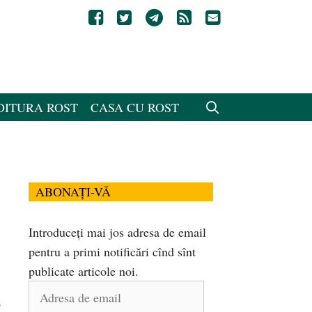
DITURA ROST
CASA CU ROST
ABONAȚI-VĂ
Introduceți mai jos adresa de email
pentru a primi notificări cînd sînt
publicate articole noi.
Adresa
o
de