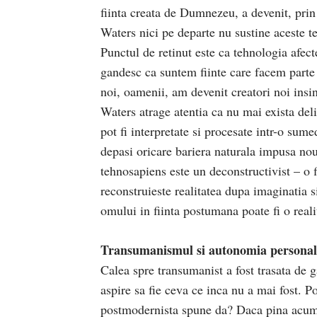
fiinta creata de Dumnezeu, a devenit, prin
Waters nici pe departe nu sustine aceste te
Punctul de retinut este ca tehnologia afecte
gandesc ca suntem fiinte care facem parte 
noi, oamenii, am devenit creatori noi insi
Waters atrage atentia ca nu mai exista delim
pot fi interpretate si procesate intr-o sum
depasi oricare bariera naturala impusa no
tehnosapiens este un deconstructivist – o
reconstruieste realitatea dupa imaginatia s
omului in fiinta postumana poate fi o reali
Transumanismul si autonomia persona
Calea spre transumanist a fost trasata de
aspire sa fie ceva ce inca nu a mai fost. P
postmodernista spune da? Daca pina acum is