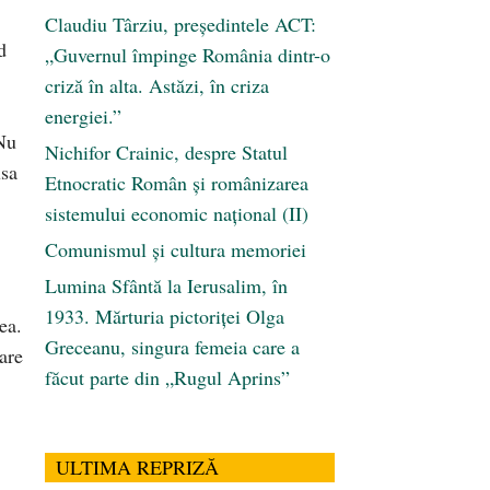
Claudiu Târziu, președintele ACT:
d
„Guvernul împinge România dintr-o
criză în alta. Astăzi, în criza
energiei.”
 Nu
Nichifor Crainic, despre Statul
usa
Etnocratic Român şi românizarea
sistemului economic naţional (II)
Comunismul şi cultura memoriei
Lumina Sfântă la Ierusalim, în
1933. Mărturia pictoriței Olga
ea.
Greceanu, singura femeia care a
are
făcut parte din „Rugul Aprins”
ULTIMA REPRIZĂ