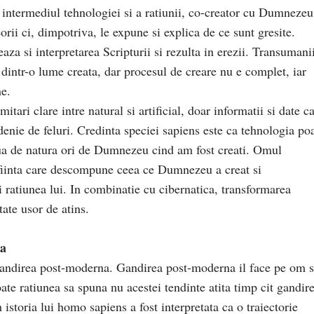
 intermediul tehnologiei si a ratiunii, co-creator cu Dumnezeu
orii ci, dimpotriva, le expune si explica de ce sunt gresite.
aza si interpretarea Scripturii si rezulta in erezii. Transumani
dintr-o lume creata, dar procesul de creare nu e complet, iar
ne.
itari clare intre natural si artificial, doar informatii si date c
edenie de feluri. Credinta speciei sapiens este ca tehnologia po
ua de natura ori de Dumnezeu cind am fost creati. Omul
 fiinta care descompune ceea ce Dumnezeu a creat si
i ratiunea lui. In combinatie cu cibernatica, transformarea
tate usor de atins.
la
 gandirea post-moderna. Gandirea post-moderna il face pe om 
oate ratiunea sa spuna nu acestei tendinte atita timp cit gandir
toria lui homo sapiens a fost interpretata ca o traiectorie