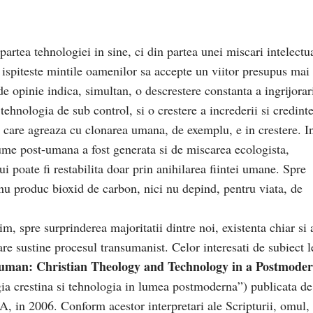
artea tehnologiei in sine, ci din partea unei miscari intelectu
re ispiteste mintile oamenilor sa accepte un viitor presupus mai
e opinie indica, simultan, o descrestere constanta a ingrijorar
tehnologia de sub control, si o crestere a increderii si credinte
or care agreaza cu clonarea umana, de exemplu, e in crestere. In
ume post-umana a fost generata si de miscarea ecologista,
i poate fi restabilita doar prin anihilarea fiintei umane. Spre
nu produc bioxid de carbon, nici nu depind, pentru viata, de
, spre surprinderea majoritatii dintre noi, existenta chiar si 
care sustine procesul transumanist. Celor interesati de subiect l
man: Christian Theology and Technology in a Postmode
ia crestina si tehnologia in lumea postmoderna”) publicata de
, in 2006. Conform acestor interpretari ale Scripturii, omul,