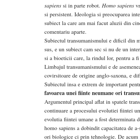
sapiens
si in parte robot.
Homo sapiens
vr
si persistent. Ideologia si preocuparea int
subiect la care am mai facut aluzii din cin
comentariu aparte.
Subiectul transumanismului e dificil din 
sus, e un subiect cam sec si nu de un inter
si a bioeticii care, la rindul lor, pentru a 
Limbajul transumanismului e de asemenea di
covirsitoare de origine anglo-saxona, e dif
Subiectul insa e extrem de important pen
favoarea unei fiinte neumane ori trans
Argumentul principal aflat in spatele tra
continuare a procesului evolutiei fiintei
evolutia fiintei umane a fost determinata de
homo sapiens a dobindit capacitatea de a-s
ori biologice ci prin tehnologie. De acum i