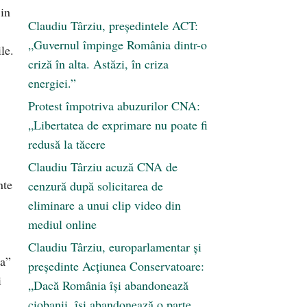
 in
Claudiu Târziu, președintele ACT:
„Guvernul împinge România dintr-o
le.
criză în alta. Astăzi, în criza
energiei.”
Protest împotriva abuzurilor CNA:
„Libertatea de exprimare nu poate fi
redusă la tăcere
Claudiu Târziu acuză CNA de
nte
cenzură după solicitarea de
eliminare a unui clip video din
mediul online
Claudiu Târziu, europarlamentar și
ta”
președinte Acțiunea Conservatoare:
i
„Dacă România își abandonează
ciobanii, își abandonează o parte