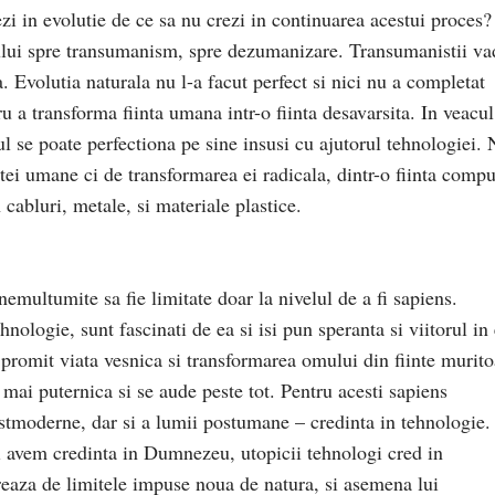
zi in evolutie de ce sa nu crezi in continuarea acestui proces?
ului spre transumanism, spre dezumanizare. Transumanistii va
a. Evolutia naturala nu l-a facut perfect si nici nu a completat
u a transforma fiinta umana intr-o fiinta desavarsita. In veacul
l se poate perfectiona pe sine insusi cu ajutorul tehnologiei.
ntei umane ci de transformarea ei radicala, dintr-o fiinta comp
 cabluri, metale, si materiale plastice.
nemultumite sa fie limitate doar la nivelul de a fi sapiens.
nologie, sunt fascinati de ea si isi pun speranta si viitorul in 
promit viata vesnica si transformarea omului din fiinte murito
 mai puternica si se aude peste tot. Pentru acesti sapiens
stmoderne, dar si a lumii postumane – credinta in tehnologie.
 avem credinta in Dumnezeu, utopicii tehnologi cred in
ereaza de limitele impuse noua de natura, si asemena lui