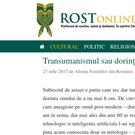
Sari
la
conținut
CULTURAL
POLITIC
RELIGIOS
Transumanismul sau dorinț
27 iulie 2017
de
Alianţa Familiilor din România
Subiectul de astazi e putin cam sec dar imp
dorinta omului de a nu mai fi om. De citev
care amageste pe omul post-modern – dori
ani in urma, dar mai ales din anii 60 ai ve
tehnologie si inteligenta artificiala l-au i
pina acum cunoscuta doar in mitologie – ac