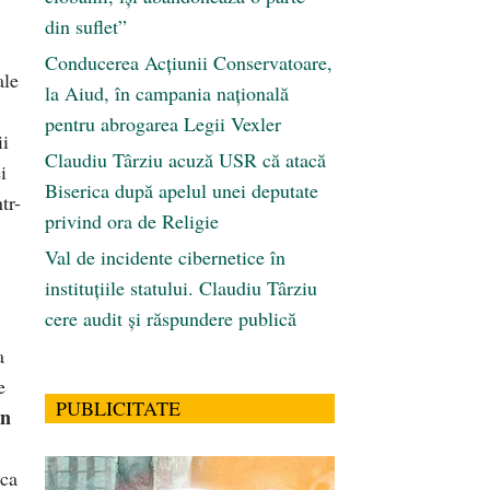
din suflet”
Conducerea Acțiunii Conservatoare,
ale
la Aiud, în campania națională
pentru abrogarea Legii Vexler
ii
Claudiu Târziu acuză USR că atacă
i
Biserica după apelul unei deputate
tr-
privind ora de Religie
Val de incidente cibernetice în
instituțiile statului. Claudiu Târziu
cere audit și răspundere publică
a
e
PUBLICITATE
rn
 ca