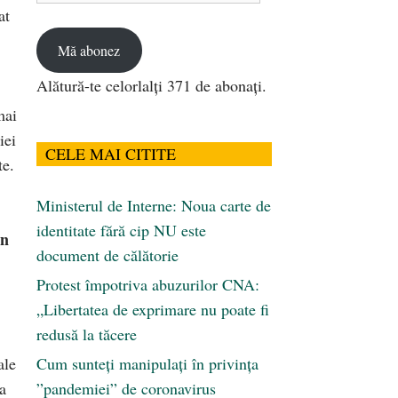
at
email
Mă abonez
Alătură-te celorlalți 371 de abonați.
mai
iei
CELE MAI CITITE
te.
Ministerul de Interne: Noua carte de
identitate fără cip NU este
in
document de călătorie
Protest împotriva abuzurilor CNA:
„Libertatea de exprimare nu poate fi
redusă la tăcere
ale
Cum sunteți manipulați în privința
a
”pandemiei” de coronavirus