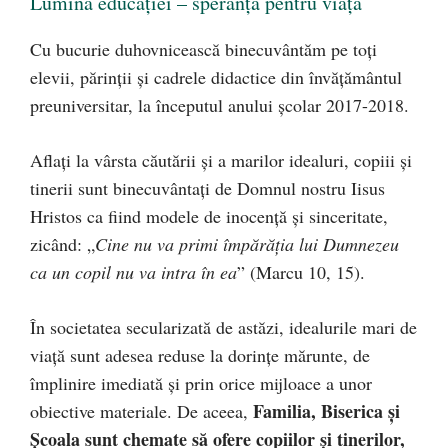
Lumina educaţiei – speranţă pentru viaţă
Cu bucurie duhovnicească binecuvântăm pe toţi
elevii, părinţii şi cadrele didactice din învăţământul
preuniversitar, la începutul anului şcolar 2017-2018.
Aflaţi la vârsta căutării şi a marilor idealuri, copiii şi
tinerii sunt binecuvântați de Domnul nostru Iisus
Hristos ca fiind modele de inocenţă şi sinceritate,
zicând: „
Cine nu va primi împărăţia lui Dumnezeu
ca un copil nu va intra în ea
” (Marcu 10, 15).
În societatea secularizată de astăzi, idealurile mari de
viaţă sunt adesea reduse la dorinţe mărunte, de
împlinire imediată şi prin orice mijloace a unor
Familia, Biserica şi
obiective materiale. De aceea,
Şcoala sunt chemate să ofere copiilor şi tinerilor,