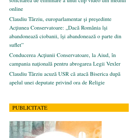
solicitarea de eliminare a unui clip video din mediul
online
Claudiu Târziu, europarlamentar și președinte
Acțiunea Conservatoare: „Dacă România își
abandonează ciobanii, își abandonează o parte din
suflet”
Conducerea Acțiunii Conservatoare, la Aiud, în
campania națională pentru abrogarea Legii Vexler
Claudiu Târziu acuză USR că atacă Biserica după
apelul unei deputate privind ora de Religie
PUBLICITATE