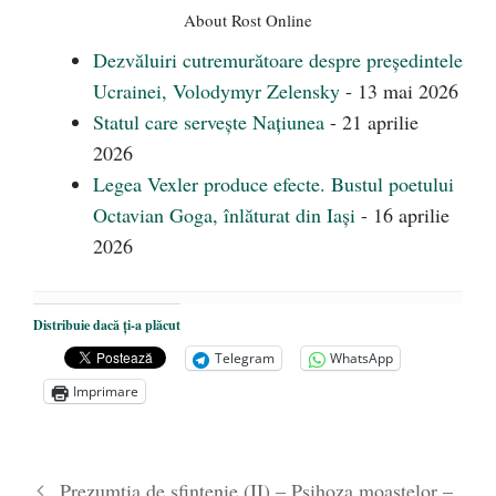
About Rost Online
Dezvăluiri cutremurătoare despre președintele
Ucrainei, Volodymyr Zelensky
- 13 mai 2026
Statul care servește Națiunea
- 21 aprilie
2026
Legea Vexler produce efecte. Bustul poetului
Octavian Goga, înlăturat din Iași
- 16 aprilie
2026
Distribuie dacă ți-a plăcut
Telegram
WhatsApp
Imprimare
Prezumția de sfințenie (II) – Psihoza moaștelor –