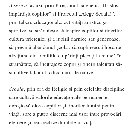
Biserica
, astăzi, prin Programul catehetic „Hristos
împărtăşit copiilor” şi Proiectul „Alege Şcoala!”,
prin tabere educaționale, activităţi artistice şi
sportive, se străduiește să inspire copiilor şi tinerilor
cultura prieteniei şi a iubirii darnice sau generoase,
să prevină abandonul şcolar, să suplinească lipsa de
afecţiune din familiile cu părinţi plecaţi la muncă în
străinătate, să încurajeze copiii şi tinerii talentaţi să-
şi cultive talantul, adică darurile native.
Şcoala
, prin ora de Religie şi prin celelalte discipline
care cultivă valorile educaţionale permanente,
doreşte să ofere copiilor şi tinerilor lumini pentru
viaţă, spre a putea discerne mai uşor între provocări
efemere şi perspective durabile în viaţă.