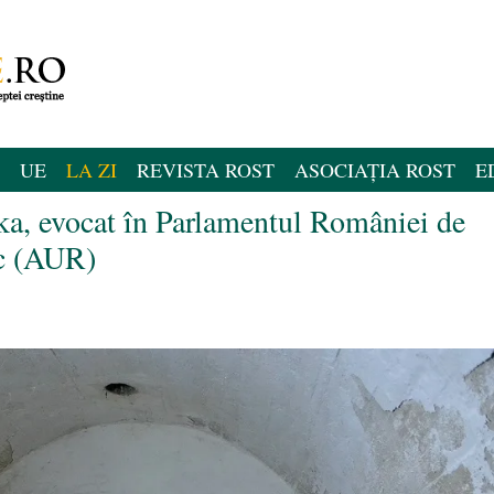
UE
LA ZI
REVISTA ROST
ASOCIAȚIA ROST
E
a, evocat în Parlamentul României de
ic (AUR)