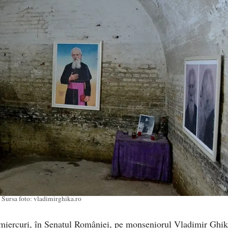
Sursa foto: vladimirghika.ro
 miercuri, în Senatul României, pe monseniorul Vladimir Ghik