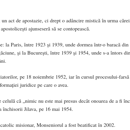
 un act de apostazie, ci drept o adâncire mistică în urma cărei
 apostolicești ajunseseră să se contopească.
pe: la Paris, între 1923 și 1939, unde dormea într-o baracă din
ciune, și la București, între 1939 și 1954, unde s-a întors di
âni.
iatorilor, pe 18 noiembrie 1952, iar în cursul procesului-farsă
 formației juridice pe care o avea.
e celulă că „nimic nu este mai presus decât onoarea de a fi înc
a închisorii Jilava, pe 16 mai 1954.
catolic misionar, Monseniorul a fost beatificat în 2002.