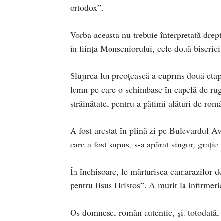
ortodox”.
Vorba aceasta nu trebuie înterpretată drept
în ființa Monseniorului, cele două biserici
Slujirea lui preoțească a cuprins două eta
lemn pe care o schimbase în capelă de rugă
străinătate, pentru a pătimi alături de rom
A fost arestat în plină zi pe Bulevardul Av
care a fost supus, s-a apărat singur, grație
În închisoare, le mărturisea camarazilor d
pentru Iisus Hristos”. A murit la infirmeri
Os domnesc, român autentic, și, totodată, 