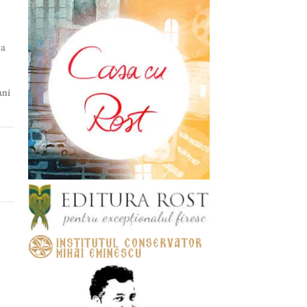
va
ani