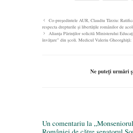
Părintele mărturisitor Constantin 
2024
Co-președintele AUR, Claudiu Târziu: Ratific
respecta drepturile și libertățile românilor de aco
Alianța Părinților solicită Ministerului Edu
învățare” din școli. Medicul Valeriu Gheorghiță: 
Ne puteți urmări 
Un comentariu la „Monseniorul
României de către senatorul S