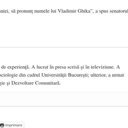
niei, să pronunț numele lui Vladimir Ghika”, a spus senatoru
 de experiență. A lucrat în presa scrisă și în televiziune. A
ciologie din cadrul Universității București; ulterior, a urmat
ie și Dezvoltare Comunitară.
a Mănăstirea „Sfânta Ana” Rohia. Părintele Nicolae Steinhardt,
- 29 iulie 2024
ot mai aproape de autorizare pentru comercializare în UE
- 28
Imprimare