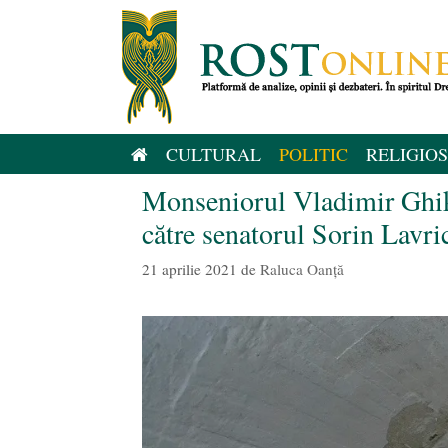
Sari
la
conținut
CULTURAL
POLITIC
RELIGIOS
Monseniorul Vladimir Ghik
către senatorul Sorin Lavr
21 aprilie 2021
de
Raluca Oanță