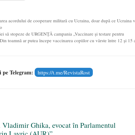
Voicescu, pomenit, duminică, la Mănăstirea Cernica
- 27 iulie
area acordului de cooperare militară cu Ucraina, doar după ce Ucraina 
lo
cației să stopeze de URGENȚĂ campania „Vaccinare și testare pentru
Din toamnă ar putea începe vaccinarea copiilor cu vârste între 12 și 15 
și pe Telegram:
https://t.me/RevistaRost
 Vladimir Ghika, evocat în Parlamentul
orin Lavric (AUR)”