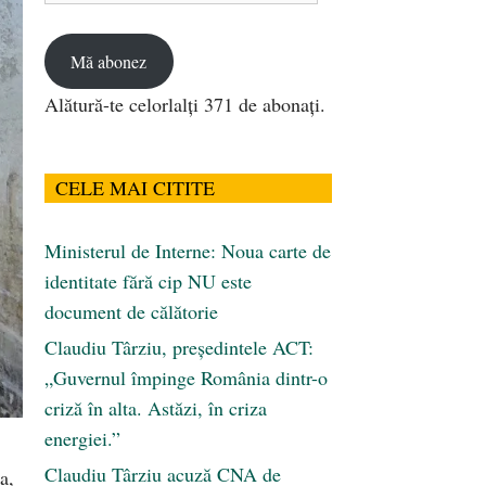
email
Mă abonez
Alătură-te celorlalți 371 de abonați.
CELE MAI CITITE
Ministerul de Interne: Noua carte de
identitate fără cip NU este
document de călătorie
Claudiu Târziu, președintele ACT:
„Guvernul împinge România dintr-o
criză în alta. Astăzi, în criza
energiei.”
Claudiu Târziu acuză CNA de
a,