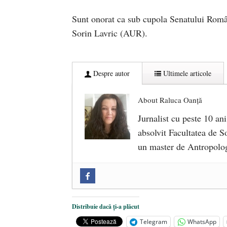
Sunt onorat ca sub cupola Senatului Româ
Sorin Lavric (AUR).
Despre autor
Ultimele articole
About Raluca Oanță
Jurnalist cu peste 10 ani
absolvit Facultatea de So
un master de Antropolog
Zilele Culturii și Spiritualității l
comemorat la 102 ani de la naștere
„Carnea cultivată” în laborator, t
Distribuie dacă ți-a plăcut
iulie 2024
Telegram
WhatsApp