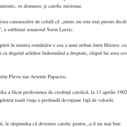
autentic, os domnesc și catolic misionar.
isea camarazilor de celulă că „nimic nu este mai presus decât
”, a subliniat senatorul Sorin Lavric.
părit în mintea românilor e cea a unui nebun întru Hristos: cu
și cu degetul arătător îndemnând a dreptate, chipul lui avea ce
ustin Pârvu sau Arsenie Papacioc.
ka a făcut profesiunea de credință catolică, la 13 aprilie 1902
ăstrat toată viața o profundă devoțiune față de valorile
ii, le răspundea că devenise catolic pentru „a fi un mai bun