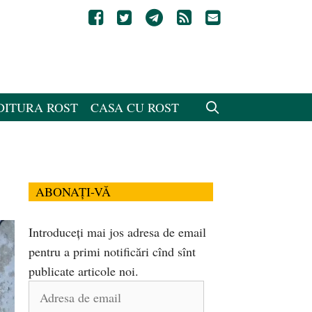
DITURA ROST
CASA CU ROST
ABONAȚI-VĂ
Introduceți mai jos adresa de email
pentru a primi notificări cînd sînt
publicate articole noi.
Adresa
de