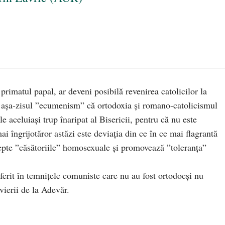
primatul papal, ar deveni posibilă revenirea catolicilor la
 așa-zisul ”ecumenism” că ortodoxia și romano-catolicismul
le aceluiași trup înaripat al Bisericii, pentru că nu este
ai îngrijotăror astăzi este deviația din ce în ce mai flagrantă
cepte ”căsătoriile” homosexuale și promovează ”toleranța”
ferit în temnițele comuniste care nu au fost ortodocși nu
evierii de la Adevăr.