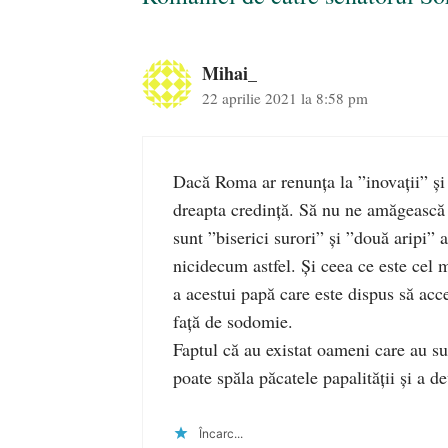
Mihai_
22 aprilie 2021 la 8:58 pm
Dacă Roma ar renunța la ”inovații” și 
dreapta credință. Să nu ne amăgească
sunt ”biserici surori” și ”două aripi” a
nicidecum astfel. Și ceea ce este cel m
a acestui papă care este dispus să ac
față de sodomie.
Faptul că au existat oameni care au su
poate spăla păcatele papalității și a d
Încarc...