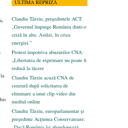
ULTIMA REPRIZĂ
Claudiu Târziu, președintele ACT:
a,
„Guvernul împinge România dintr-o
criză în alta. Astăzi, în criza
energiei.”
n
Protest împotriva abuzurilor CNA:
„Libertatea de exprimare nu poate fi
redusă la tăcere
 la
Claudiu Târziu acuză CNA de
cenzură după solicitarea de
eliminare a unui clip video din
his
mediul online
Claudiu Târziu, europarlamentar și
președinte Acțiunea Conservatoare:
„Dacă România își abandonează