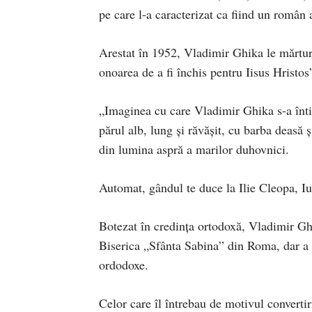
pe care l-a caracterizat ca fiind un român 
Arestat în 1952, Vladimir Ghika le mărtur
onoarea de a fi închis pentru Iisus Hristos
„Imaginea cu care Vladimir Ghika s-a înti
părul alb, lung și răvășit, cu barba deasă 
din lumina aspră a marilor duhovnici.
Automat, gândul te duce la Ilie Cleopa, I
Botezat în credința ortodoxă, Vladimir Ghi
Biserica „Sfânta Sabina” din Roma, dar a p
ordodoxe.
Celor care îl întrebau de motivul convertir