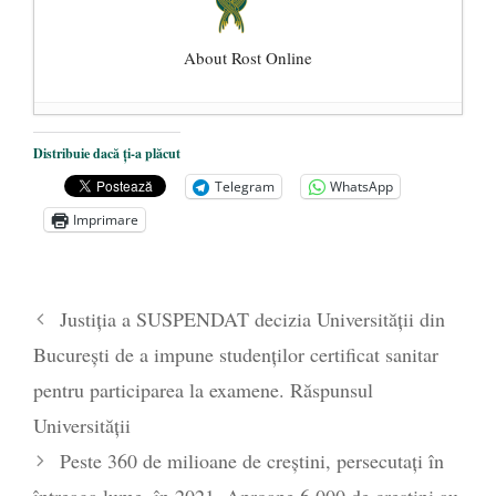
About Rost Online
Dezvăluiri cutremurătoare despre
Distribuie dacă ți-a plăcut
președintele Ucrainei, Volodymyr
Telegram
WhatsApp
Zelensky
- 13 mai 2026
Imprimare
Statul care servește Națiunea
- 21 aprilie
2026
Legea Vexler produce efecte. Bustul
Justiția a SUSPENDAT decizia Universității din
poetului Octavian Goga, înlăturat din Iași
București de a impune studenților certificat sanitar
- 16 aprilie 2026
pentru participarea la examene. Răspunsul
Universității
Peste 360 de milioane de creștini, persecutați în
întreaga lume, în 2021. Aproape 6.000 de creștini au