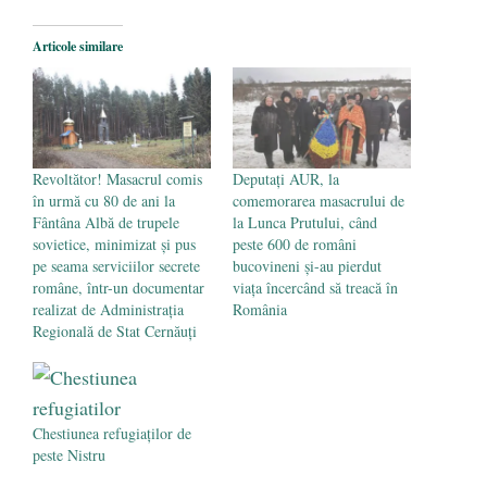
2026
Legea Vexler produce efecte. Bustul
Articole similare
poetului Octavian Goga, înlăturat din Iași
- 16 aprilie 2026
Revoltător! Masacrul comis
Deputați AUR, la
în urmă cu 80 de ani la
comemorarea masacrului de
Fântâna Albă de trupele
la Lunca Prutului, când
sovietice, minimizat și pus
peste 600 de români
pe seama serviciilor secrete
bucovineni și-au pierdut
române, într-un documentar
viața încercând să treacă în
realizat de Administrația
România
Regională de Stat Cernăuți
Chestiunea refugiaților de
peste Nistru