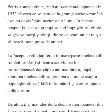
Potrivit sursei citate, ziariştii occidentali spuneau în
1932 că ceea ce se petrece la graniţa sovieto-română
este cu desăvârşire necunoscut lumii. În fiecare
noapte, la această graniţă se aud împuşcături, zilnic
se găsesc morţi şi răniţi, dintre cei care nu au reuşit
să treacă, nota presa de atunci.
La început, refugiaţii erau în mare parte intelectualii
români urmăriţi şi pentru activitatea lor
proromânească dar câţiva ani mai târziu, după
epurarea intelectualilor, teroarea s-a mutat asupra
populaţiei rămasă fără îndrumători şi care se opunea
colhozurilor.
De atunci, şi mai ales de la declanşarea foametei din
Ucraina, exodul a luat amploare. Părintele îşi lăsa