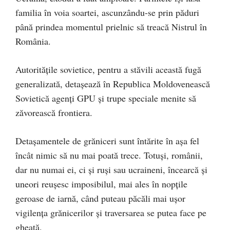
familia în voia soartei, ascunzându-se prin păduri
până prindea momentul prielnic să treacă Nistrul în
România.
Autorităţile sovietice, pentru a stăvili această fugă
generalizată, detaşează în Republica Moldovenească
Sovietică agenţi GPU şi trupe speciale menite să
zăvorească frontiera.
Detaşamentele de grăniceri sunt întărite în aşa fel
încât nimic să nu mai poată trece. Totuşi, românii,
dar nu numai ei, ci şi ruşi sau ucraineni, încearcă şi
uneori reuşesc imposibilul, mai ales în nopţile
geroase de iarnă, când puteau păcăli mai uşor
vigilenţa grănicerilor şi traversarea se putea face pe
gheaţă.