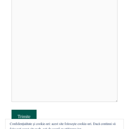
Trimite
Confidențialitate și cookie-uri: acest site folosește cookie-uri. Dacă continui să
folosești acest site web, ești de acord cu utilizarea lor.