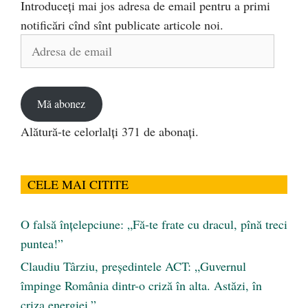
Introduceți mai jos adresa de email pentru a primi
notificări cînd sînt publicate articole noi.
Adresa
de
email
Mă abonez
Alătură-te celorlalți 371 de abonați.
CELE MAI CITITE
O falsă înțelepciune: „Fă-te frate cu dracul, pînă treci
puntea!”
Claudiu Târziu, președintele ACT: „Guvernul
împinge România dintr-o criză în alta. Astăzi, în
criza energiei.”