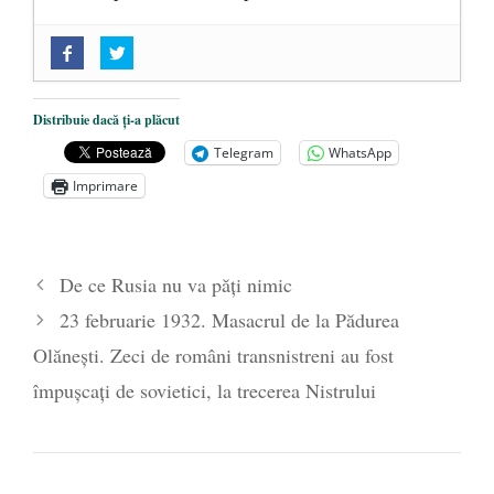
„Acum nu e momentul”
- 22 martie 2025
O nouă autostradă distruge pădurea
amazoniană, pentru summitul climatic
Distribuie dacă ți-a plăcut
COP30
- 14 martie 2025
Telegram
WhatsApp
Alegeri controlate
- 11 martie 2025
Imprimare
De ce Rusia nu va păți nimic
23 februarie 1932. Masacrul de la Pădurea
Olănești. Zeci de români transnistreni au fost
împușcați de sovietici, la trecerea Nistrului