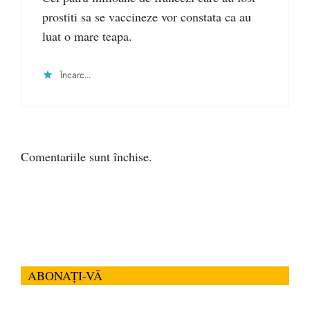
prostiti sa se vaccineze vor constata ca au
luat o mare teapa.
Încarc...
Comentariile sunt închise.
ABONAȚI-VĂ