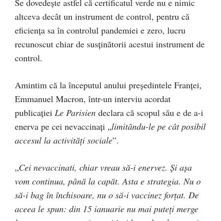
Se dovedește astfel că certificatul verde nu e nimic
altceva decât un instrument de control, pentru că
eficiența sa în controlul pandemiei e zero, lucru
recunoscut chiar de susținătorii acestui instrument de
control.
Amintim că la începutul anului președintele Franței,
Emmanuel Macron, într-un interviu acordat
publicației
Le Parisien
declara că scopul său e de a-i
enerva pe cei nevaccinați „
limitându-le pe cât posibil
accesul la activități sociale
”.
„
Cei nevaccinati, chiar vreau să-i enervez. Și așa
vom continua, până la capăt. Asta e strategia. Nu o
să-i bag în închisoare, nu o să-i vaccinez forțat. De
aceea le spun: din 15 ianuarie nu mai puteți merge