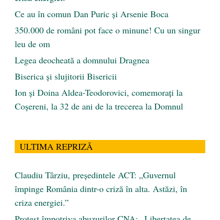
Ce au în comun Dan Puric şi Arsenie Boca
350.000 de români pot face o minune! Cu un singur
leu de om
Legea deocheată a domnului Dragnea
Biserica și slujitorii Bisericii
Ion și Doina Aldea-Teodorovici, comemorați la
Coșereni, la 32 de ani de la trecerea la Domnul
ULTIMA REPRIZĂ
Claudiu Târziu, președintele ACT: „Guvernul
împinge România dintr-o criză în alta. Astăzi, în
criza energiei.”
Protest împotriva abuzurilor CNA: „Libertatea de