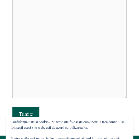
Trimite
Confidențialitate și cookie-uri: acest site folosește cookie-uri. Dacă continui să
folosești acest site web, ești de acord cu utilizarea lor.
Pentru a afla mai multe, inclusiv cum să controlezi cookie-urile, uită-te aici: