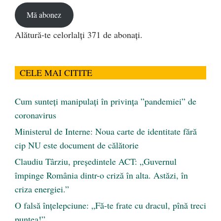
Mă abonez
Alătură-te celorlalți 371 de abonați.
CELE MAI CITITE
Cum sunteți manipulați în privința ”pandemiei” de
coronavirus
Ministerul de Interne: Noua carte de identitate fără
cip NU este document de călătorie
Claudiu Târziu, președintele ACT: „Guvernul
împinge România dintr-o criză în alta. Astăzi, în
criza energiei.”
O falsă înțelepciune: „Fă-te frate cu dracul, pînă treci
puntea!”