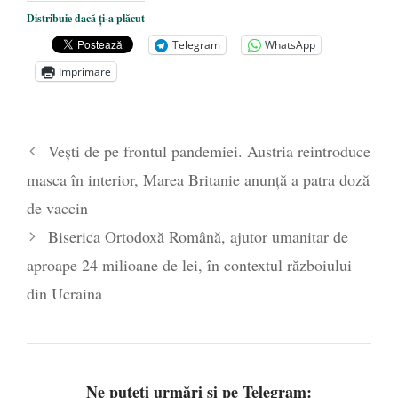
Dezvăluiri cutremurătoare despre
Distribuie dacă ți-a plăcut
președintele Ucrainei, Volodymyr
Telegram
WhatsApp
Zelensky
- 13 mai 2026
Imprimare
Statul care servește Națiunea
- 21 aprilie
2026
Legea Vexler produce efecte. Bustul
Vești de pe frontul pandemiei. Austria reintroduce
poetului Octavian Goga, înlăturat din Iași
masca în interior, Marea Britanie anunță a patra doză
- 16 aprilie 2026
de vaccin
Biserica Ortodoxă Română, ajutor umanitar de
aproape 24 milioane de lei, în contextul războiului
din Ucraina
Ne puteți urmări și pe Telegram: