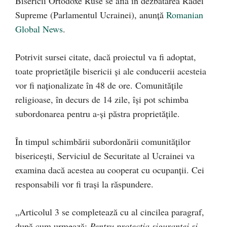
Bisericii Ortodoxe Ruse se află în dezbatarea Radei
Supreme (Parlamentul Ucrainei), anunță
Romanian
Global News
.
Potrivit sursei citate, dacă proiectul va fi adoptat,
toate proprietățile bisericii și ale conducerii acesteia
vor fi naționalizate în 48 de ore. Comunitățile
religioase, în decurs de 14 zile, își pot schimba
subordonarea pentru a-și păstra proprietățile.
În timpul schimbării subordonării comunităților
bisericești, Serviciul de Securitate al Ucrainei va
examina dacă acestea au cooperat cu ocupanții. Cei
responsabili vor fi trași la răspundere.
„Articolul 3 se completează cu al cincilea paragraf,
după cum urmează:
Pentru protecția siguranței și