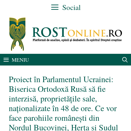
Sari
Social
la
conținut
MENIU
Proiect în Parlamentul Ucrainei:
Biserica Ortodoxă Rusă să fie
interzisă, proprietățile sale,
naționalizate în 48 de ore. Ce vor
face parohiile românești din
Nordul Bucovinei, Herța și Sudul