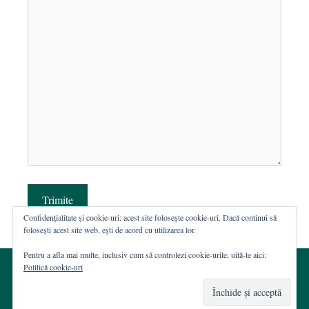
Trimite
Confidențialitate și cookie-uri: acest site folosește cookie-uri. Dacă continui să
folosești acest site web, ești de acord cu utilizarea lor.
Pentru a afla mai multe, inclusiv cum să controlezi cookie-urile, uită-te aici:
Politică cookie-uri
© 2002-2026 · Asociația ROST
Web hosting şi dezvoltare Wordpress:
Casa de WEB