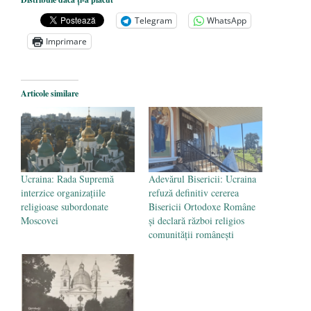
președintele Ucrainei, Volodymyr
Telegram
WhatsApp
Zelensky
- 13 mai 2026
Imprimare
Statul care servește Națiunea
- 21 aprilie
2026
Legea Vexler produce efecte. Bustul
Articole similare
poetului Octavian Goga, înlăturat din Iași
- 16 aprilie 2026
Ucraina: Rada Supremă
Adevărul Bisericii: Ucraina
interzice organizațiile
refuză definitiv cererea
religioase subordonate
Bisericii Ortodoxe Române
Moscovei
și declară război religios
comunității românești