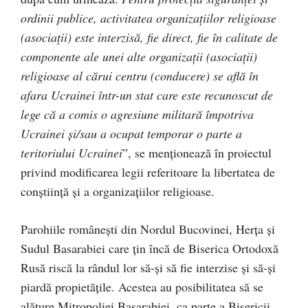
ordinii publice, activitatea organizațiilor religioase
(asociații) este interzisă, fie direct, fie în calitate de
componente ale unei alte organizații (asociații)
religioase al cărui centru (conducere) se află în
afara Ucrainei într-un stat care este recunoscut de
lege că a comis o agresiune militară împotriva
Ucrainei și/sau a ocupat temporar o parte a
teritoriului Ucrainei
”, se menționează în proiectul
privind modificarea legii referitoare la libertatea de
conștiință și a organizațiilor religioase.
Parohiile românești din Nordul Bucovinei, Herța și
Sudul Basarabiei care țin încă de Biserica Ortodoxă
Rusă riscă la rândul lor să-și să fie interzise și să-și
piardă propietățile. Acestea au posibilitatea să se
alăture Mitropoliei Basarabiei, ca parte a Bisericii