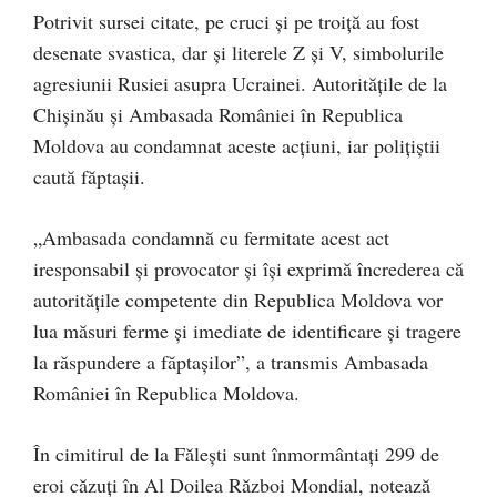
Potrivit sursei citate, pe cruci și pe troiță au fost
desenate svastica, dar și literele Z și V, simbolurile
agresiunii Rusiei asupra Ucrainei. Autoritățile de la
Chișinău și Ambasada României în Republica
Moldova au condamnat aceste acţiuni, iar polițiștii
caută făptașii.
„Ambasada condamnă cu fermitate acest act
iresponsabil și provocator și își exprimă încrederea că
autoritățile competente din Republica Moldova vor
lua măsuri ferme și imediate de identificare și tragere
la răspundere a făptașilor”, a transmis Ambasada
României în Republica Moldova.
În cimitirul de la Fălești sunt înmormântați 299 de
eroi căzuți în Al Doilea Război Mondial, notează