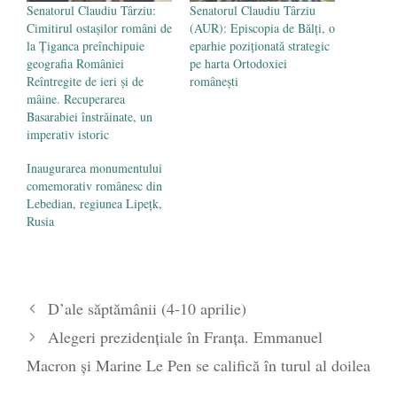
Senatorul Claudiu Târziu:
Senatorul Claudiu Târziu
Cimitirul ostașilor români de
(AUR): Episcopia de Bălți, o
la Țiganca preînchipuie
eparhie poziționată strategic
geografia României
pe harta Ortodoxiei
Reîntregite de ieri și de
românești
mâine. Recuperarea
Basarabiei înstrăinate, un
imperativ istoric
Inaugurarea monumentului
comemorativ românesc din
Lebedian, regiunea Lipeţk,
Rusia
D’ale săptămânii (4-10 aprilie)
Alegeri prezidențiale în Franța. Emmanuel
Macron și Marine Le Pen se califică în turul al doilea