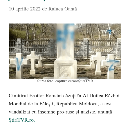
10 aprilie 2022
de
Raluca Oanță
Sursa foto: captură ecran/ȘtiriTVR
Cimitirul Eroilor Români căzuți în Al Doilea Război
Mondial de la Fălești, Republica Moldova, a fost
vandalizat cu însemne pro-ruse și naziste, anunță
ȘtiriTVR.ro.