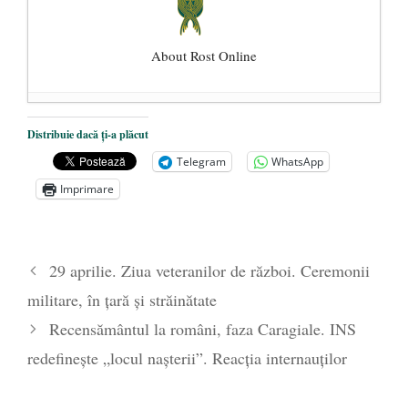
About Rost Online
Dezvăluiri cutremurătoare despre
Distribuie dacă ți-a plăcut
președintele Ucrainei, Volodymyr
Telegram
WhatsApp
Zelensky
- 13 mai 2026
Imprimare
Statul care servește Națiunea
- 21 aprilie
2026
Legea Vexler produce efecte. Bustul
29 aprilie. Ziua veteranilor de război. Ceremonii
poetului Octavian Goga, înlăturat din Iași
militare, în ţară şi străinătate
- 16 aprilie 2026
Recensământul la români, faza Caragiale. INS
redefinește „locul nașterii”. Reacția internauților