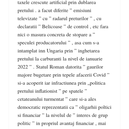
taxele crescute artificial prin dublarea
pretului . a facut diferite ” emisiuni
televizate ” cu ” radarul preturilor ” , cu
declaratii ” Belicoase ” de control , etc fara
nici o masura concreta de stopare a ”
speculei producatorului ” , asa cum s-a
intamplat inn Ungaria prin ” inghetarea
pretului la carburanti la nivel de ianuarie
2022 ” . Statul Roman datorita ” gaurilor
majore bugetare prin tepele afacerii Covid ”
si-a acoperit iar infractiunea prin „politica
pretului inflationist ” pe spatele ”
cetateanului turmentat ” care si-a ales
democratic reprezentatii ca ” oligarhii poltici
si financiar ” la nivelul de ” interes de grup
politic ” in propriul avantaj financiar , mai