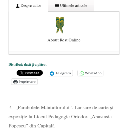
Despre autor
Ultimele articole
About Rost Online
Dezvăluiri cutremurătoare despre
Distribuie dacă ți-a plăcut
președintele Ucrainei, Volodymyr
Telegram
WhatsApp
Zelensky
- 13 mai 2026
Imprimare
Statul care servește Națiunea
- 21 aprilie
2026
Legea Vexler produce efecte. Bustul
„Parabolele Mântuitorului”. Lansare de carte și
poetului Octavian Goga, înlăturat din Iași
expoziție la Liceul Pedagogic Ortodox „Anastasia
- 16 aprilie 2026
Popescu” din Capitală