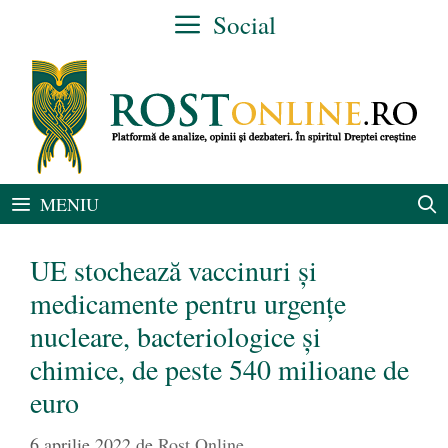
Sari
Social
la
conținut
MENIU
UE stochează vaccinuri și
medicamente pentru urgenţe
nucleare, bacteriologice şi
chimice, de peste 540 milioane de
euro
6 aprilie 2022
de
Rost Online