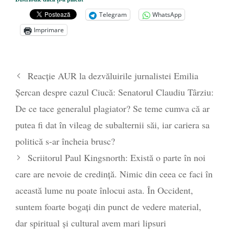
președintele Ucrainei, Volodymyr
Telegram
WhatsApp
Zelensky
- 13 mai 2026
Imprimare
Statul care servește Națiunea
- 21 aprilie
2026
Legea Vexler produce efecte. Bustul
Reacție AUR la dezvăluirile jurnalistei Emilia
poetului Octavian Goga, înlăturat din Iași
Șercan despre cazul Ciucă: Senatorul Claudiu Târziu:
- 16 aprilie 2026
De ce tace generalul plagiator? Se teme cumva că ar
putea fi dat în vileag de subalternii săi, iar cariera sa
politică s-ar încheia brusc?
Scriitorul Paul Kingsnorth: Există o parte în noi
care are nevoie de credință. Nimic din ceea ce faci în
această lume nu poate înlocui asta. În Occident,
suntem foarte bogați din punct de vedere material,
dar spiritual și cultural avem mari lipsuri