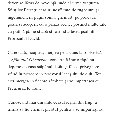
devenise lăcaş de nevoinţă unde el urma vieţuirea
Sfinţilor Părinţi: ceasuri nesfârşite de rugăciuni şi
îngenuncheri, puţin somn, ghemuit, pe podeaua
goală şi acoperit cu o pânză veche, postind multe zile
cu puţină pâine şi apă şi rostind adesea psalmii
Prorocului David.
Câteodată, noaptea, mergea pe ascuns la o biserică
a
Sfântului Gheorghe
, construită într-o râpă nu
departe de casa stăpânului său şi făcea priveghere,
stând în picioare în pridvorul lăcașului de cult. Tot
aici mergea în fiecare sâmbătă şi se împărtăşea cu
Preacuratele Taine.
Cunoscând mai dinainte ceasul ieşirii din trup, a
trimis să fie chemat preotul pentru a se împărtăşi cu