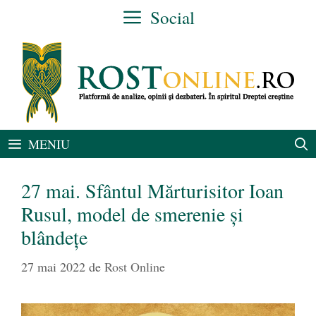
Sari
Social
la
conținut
MENIU
27 mai. Sfântul Mărturisitor Ioan
Rusul, model de smerenie și
blândețe
27 mai 2022
de
Rost Online