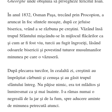
Gheorghe
unde obişnuia să privegheze fericitul Ioan.
În anul 1832, Osman Paşa, trecând prin Procopion, a
aruncat în foc sfintele moaşte, după ce jefuise
biserica, vrând a se răzbuna pe creştini. Văzând însă
trupul Sfântului mişcându-se în mijlocul flăcărilor ca
şi cum ar fi fost viu, turcii au fugit îngroziţi, lăsând
odoarele bisericii şi povestind tuturor musulmanilor
minunea pe care o văzuseră.
După plecarea turcilor, în cealaltă zi, creştinii au
împrăştiat cărbunii şi cenuşa şi au găsit trupul
sfântului întreg. Nu păţise nimic, era tot mlădios şi
înmiresmat ca şi mai înainte. I-a rămas numai o
negreală de la jar şi de la fum, spre aducere aminte
de minunea petrecută atunci.