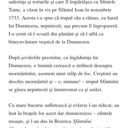
suferinţa şi torturile şi care îl împărtăşea cu Sfintele
Taine, a văzut în vis pe Sfântul Ioan în noiembrie
1733. Acesta i-a spus că trupul său a rămas, cu harul
lui Dumnezeu, neputrezit, aşa precum îl îngropaseră.
I-a cerut să-l scoată din pământ şi să-l aibă ca
binecuvântare veşnică de la Dumnezeu.
După şovăielile preotului, cu îngăduinţa lui
Dumnezeu, o lumină cerească a strălucit deasupra
mormântului, asemeni unui stâlp de foc. Creştinii au
deschis mormântul şi – o, minune! – trupul Sfântului
se găsea neputrezit şi înmiresmat ca şi astăzi.
Cu mare bucurie sufletească şi evlavie l-au ridicat, au
luat în braţele lor acest dar dumnezeiesc – sfintele
moaşte, şi l-au dus în Biserica
Sfântului