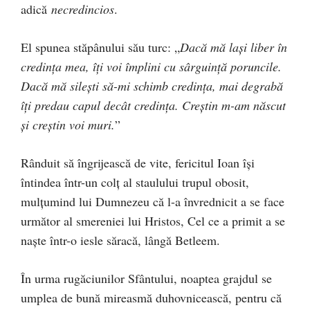
adică
necredincios
.
El spunea stăpânului său turc: „
Dacă mă laşi liber în
credinţa mea, îţi voi împlini cu sârguinţă poruncile.
Dacă mă sileşti să-mi schimb credinţa, mai degrabă
îţi predau capul decât credinţa. Creştin m-am născut
şi creştin voi muri
.
”
Rânduit să îngrijească de vite, fericitul Ioan îşi
întindea într-un colţ al staulului trupul obosit,
mulţumind lui Dumnezeu că l-a învrednicit a se face
următor al smereniei lui Hristos, Cel ce a primit a se
naşte într-o iesle săracă, lângă Betleem.
În urma rugăciunilor Sfântului, noaptea grajdul se
umplea de bună mireasmă duhovnicească, pentru că