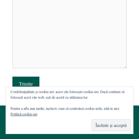
Trimite
Confidențialitate și cookie-uri: acest site folosește cookie-uri. Dacă continui să
folosești acest site web, ești de acord cu utilizarea lor.
Pentru a afla mai multe, inclusiv cum să controlezi cookie-urile, uită-te aici:
Politică cookie-uri
© 2002-2026 · Asociația ROST
Web hosting şi dezvoltare Wordpress:
Casa de WEB