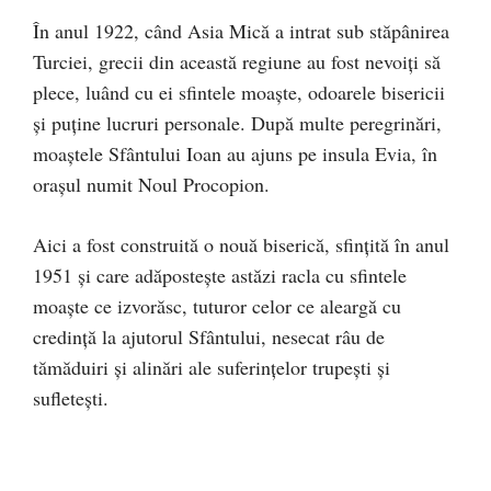
În anul 1922, când Asia Mică a intrat sub stăpânirea
Turciei, grecii din această regiune au fost nevoiţi să
plece, luând cu ei sfintele moaşte, odoarele bisericii
şi puţine lucruri personale. După multe peregrinări,
moaştele Sfântului Ioan au ajuns pe insula Evia, în
oraşul numit Noul Procopion.
Aici a fost construită o nouă biserică, sfinţită în anul
1951 şi care adăposteşte astăzi racla cu sfintele
moaşte ce izvorăsc, tuturor celor ce aleargă cu
credinţă la ajutorul Sfântului, nesecat râu de
tămăduiri şi alinări ale suferinţelor trupeşti şi
sufleteşti.