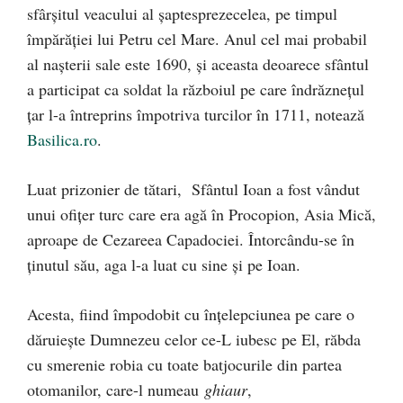
sfârşitul veacului al şaptesprezecelea, pe timpul
împărăţiei lui Petru cel Mare. Anul cel mai probabil
al naşterii sale este 1690, şi aceasta deoarece sfântul
a participat ca soldat la războiul pe care îndrăzneţul
ţar l-a întreprins împotriva turcilor în 1711, notează
Basilica.ro
.
Luat prizonier de tătari, Sfântul Ioan a fost vândut
unui ofiţer turc care era agă în Procopion, Asia Mică,
aproape de Cezareea Capadociei. Întorcându-se în
ţinutul său, aga l-a luat cu sine şi pe Ioan.
Acesta, fiind împodobit cu înţelepciunea pe care o
dăruieşte Dumnezeu celor ce-L iubesc pe El, răbda
cu smerenie robia cu toate batjocurile din partea
otomanilor, care-l numeau
ghiaur
,