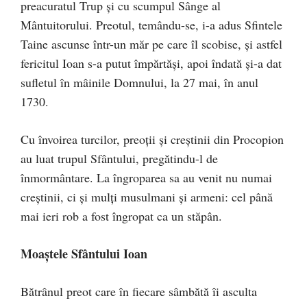
preacuratul Trup şi cu scumpul Sânge al
Mântuitorului. Preotul, temându-se, i-a adus Sfintele
Taine ascunse într-un măr pe care îl scobise, şi astfel
fericitul Ioan s-a putut împărtăşi, apoi îndată şi-a dat
sufletul în mâinile Domnului, la 27 mai, în anul
1730.
Cu învoirea turcilor, preoţii şi creştinii din Procopion
au luat trupul Sfântului, pregătindu-l de
înmormântare. La îngroparea sa au venit nu numai
creştinii, ci şi mulţi musulmani şi armeni: cel până
mai ieri rob a fost îngropat ca un stăpân.
Moaștele Sfântului Ioan
Bătrânul preot care în fiecare sâmbătă îi asculta