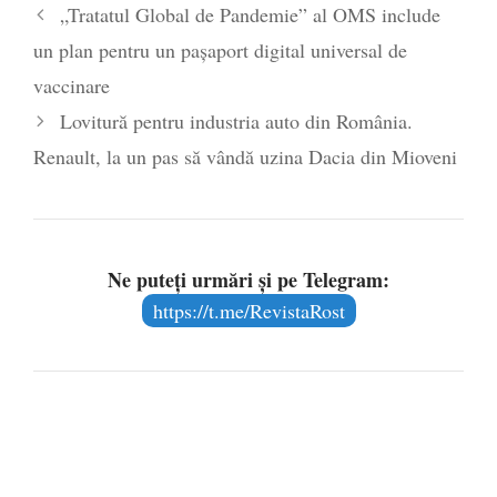
„Tratatul Global de Pandemie” al OMS include
poetului Octavian Goga, înlăturat din Iași
un plan pentru un pașaport digital universal de
- 16 aprilie 2026
vaccinare
Lovitură pentru industria auto din România.
Renault, la un pas să vândă uzina Dacia din Mioveni
Ne puteți urmări și pe Telegram:
https://t.me/RevistaRost