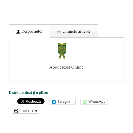
Despre autor
Ultimele articole
About Rost Online
Dezvăluiri cutremurătoare despre
Distribuie dacă ți-a plăcut
președintele Ucrainei, Volodymyr
Telegram
WhatsApp
Zelensky
- 13 mai 2026
Imprimare
Statul care servește Națiunea
- 21 aprilie
2026
Legea Vexler produce efecte. Bustul