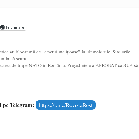
a Mănăstirea „Sfânta Ana” Rohia. Părintele Nicolae Steinhardt,
- 29 iulie 2024
ot mai aproape de autorizare pentru comercializare în UE
- 28
Imprimare
Voicescu, pomenit, duminică, la Mănăstirea Cernica
- 27 iulie
etică au blocat mii de „atacuri malițioase” în ultimele zile. Site-urile
uminică seara
locarea de trupe NATO în România. Președintele a APROBAT ca SUA să
și pe Telegram:
https://t.me/RevistaRost