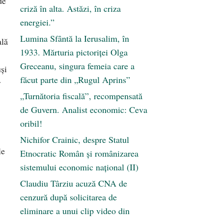
de
criză în alta. Astăzi, în criza
energiei.”
Lumina Sfântă la Ierusalim, în
ală
1933. Mărturia pictoriței Olga
Greceanu, singura femeia care a
uși
făcut parte din „Rugul Aprins”
r
„Turnătoria fiscală”, recompensată
de Guvern. Analist economic: Ceva
oribil!
Nichifor Crainic, despre Statul
le
Etnocratic Român şi românizarea
sistemului economic naţional (II)
Claudiu Târziu acuză CNA de
cenzură după solicitarea de
eliminare a unui clip video din