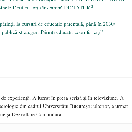
. Binele făcut cu forţa înseamnă DICTATURĂ
ărinți, la cursuri de educație parentală, până în 2030/
publică strategia „Părinți educați, copii fericiți”
 de experiență. A lucrat în presa scrisă și în televiziune. A
ciologie din cadrul Universității București; ulterior, a urmat
ie și Dezvoltare Comunitară.