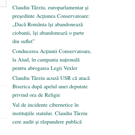
Claudiu Târziu, europarlamentar și
președinte Acțiunea Conservatoare:
„Dacă România își abandonează
ciobanii, își abandonează o parte
din suflet”
Conducerea Acțiunii Conservatoare,
la Aiud, în campania națională
pentru abrogarea Legii Vexler
Claudiu Târziu acuză USR că atacă
Biserica după apelul unei deputate
privind ora de Religie
Val de incidente cibernetice în
instituțiile statului. Claudiu Târziu
cere audit și răspundere publică