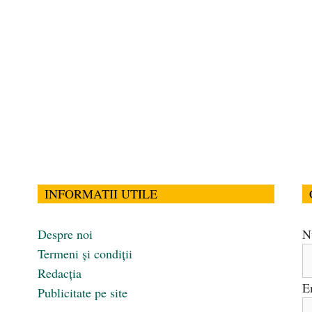
INFORMATII UTILE
Despre noi
N
Termeni și condiții
Redacția
E
Publicitate pe site