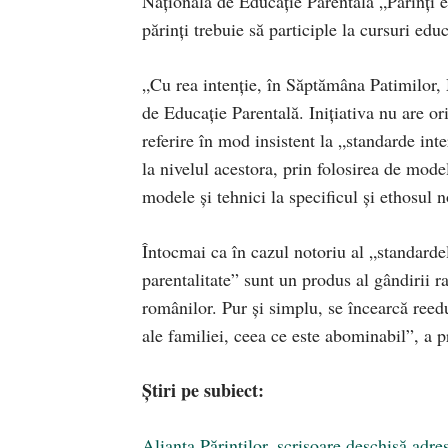
Națională de Educație Parentală „Părinți ed
părinți trebuie să participle la cursuri ed
„Cu rea intenție, în Săptămâna Patimilor, 
de Educație Parentală. Inițiativa nu are or
referire în mod insistent la „standarde inte
la nivelul acestora, prin folosirea de mode
modele și tehnici la specificul și ethosul 
Întocmai ca în cazul notoriu al „standard
parentalitate” sunt un produs al gândirii ra
românilor. Pur și simplu, se încearcă reeduc
ale familiei, ceea ce este abominabil”, a 
Știri pe subiect:
Alianța Părinților, scrisoare deschisă a