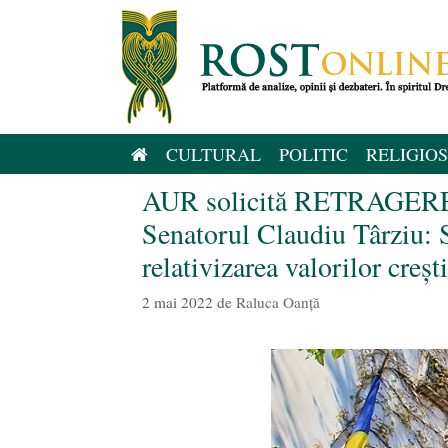
Sari
la
conținut
CULTURAL
POLITIC
RELIGIOS
AUR solicită RETRAGEREA s
Senatorul Claudiu Târziu: S
relativizarea valorilor creşt
2 mai 2022
de
Raluca Oanță