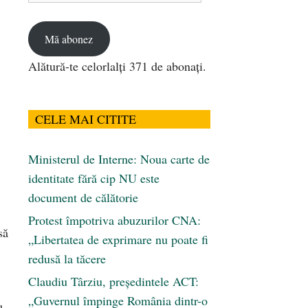
email
Mă abonez
Alătură-te celorlalți 371 de abonați.
CELE MAI CITITE
Ministerul de Interne: Noua carte de
identitate fără cip NU este
document de călătorie
Protest împotriva abuzurilor CNA:
să
„Libertatea de exprimare nu poate fi
redusă la tăcere
Claudiu Târziu, președintele ACT:
„Guvernul împinge România dintr-o