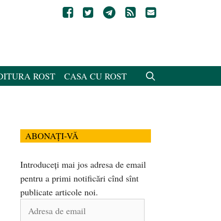
DITURA ROST
CASA CU ROST
ABONAȚI-VĂ
Introduceți mai jos adresa de email
pentru a primi notificări cînd sînt
publicate articole noi.
Adresa
de