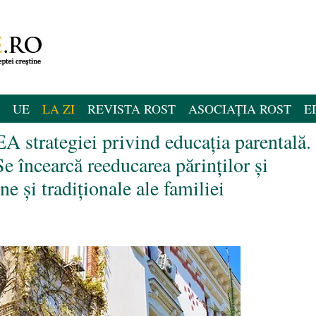
UE
LA ZI
REVISTA ROST
ASOCIAȚIA ROST
E
trategiei privind educația parentală.
e încearcă reeducarea părinților și
ine şi tradiţionale ale familiei