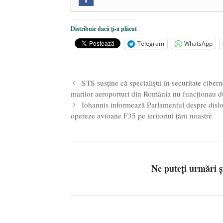
Zilele Culturii și Spiritualității l
comemorat la 102 ani de la naștere
„Carnea cultivată” în laborator, t
Distribuie dacă ți-a plăcut
iulie 2024
Telegram
WhatsApp
Părintele mărturisitor Constantin 
2024
STS susține că specialiștii în securitate cibern
marilor aeroporturi din România nu funcționau d
Iohannis informează Parlamentul despre dis
opereze avioane F35 pe teritoriul țării noastre
Ne puteți urmări 