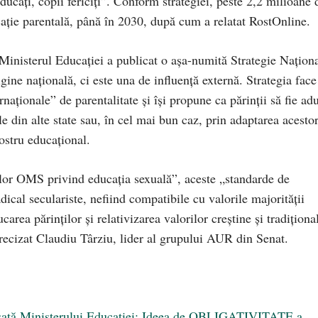
ucați, copii fericiți”. Conform strategiei, peste 2,2 milioane 
ucație parentală, până în 2030, după cum a relatat RostOnline.
Ministerul Educației a publicat o așa-numită Strategie Națion
igine națională, ci este una de influență externă. Strategia face
rnaționale” de parentalitate și își propune ca părinții să fie ad
le din alte state sau, în cel mai bun caz, prin adaptarea acesto
nostru educațional.
elor OMS privind educația sexuală”, aceste „standarde de
dical seculariste, nefiind compatibile cu valorile majorității
area părinților și relativizarea valorilor creştine şi tradiţiona
precizat Claudiu Târziu, lider al grupului AUR din Senat.
dresată Ministerului Educației: Ideea de OBLIGATIVITATE a