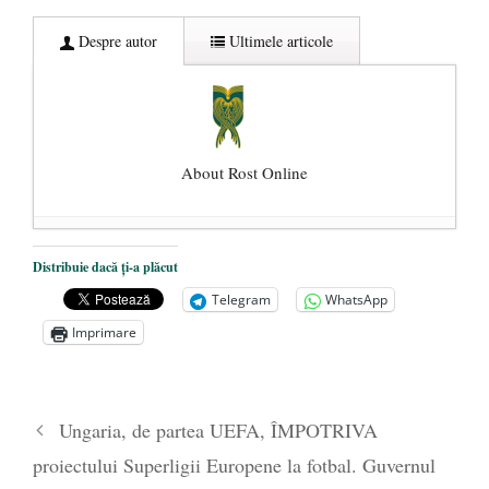
Despre autor
Ultimele articole
About Rost Online
Dezvăluiri cutremurătoare despre
Distribuie dacă ți-a plăcut
președintele Ucrainei, Volodymyr
Telegram
WhatsApp
Zelensky
- 13 mai 2026
Imprimare
Statul care servește Națiunea
- 21 aprilie
2026
Legea Vexler produce efecte. Bustul
Ungaria, de partea UEFA, ÎMPOTRIVA
poetului Octavian Goga, înlăturat din Iași
proiectului Superligii Europene la fotbal. Guvernul
- 16 aprilie 2026