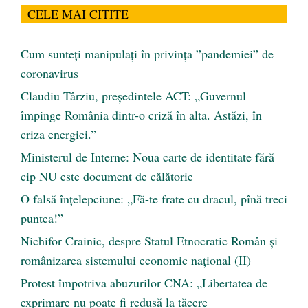
CELE MAI CITITE
Cum sunteți manipulați în privința ”pandemiei” de
coronavirus
Claudiu Târziu, președintele ACT: „Guvernul
împinge România dintr-o criză în alta. Astăzi, în
criza energiei.”
Ministerul de Interne: Noua carte de identitate fără
cip NU este document de călătorie
O falsă înțelepciune: „Fă-te frate cu dracul, pînă treci
puntea!”
Nichifor Crainic, despre Statul Etnocratic Român şi
românizarea sistemului economic naţional (II)
Protest împotriva abuzurilor CNA: „Libertatea de
exprimare nu poate fi redusă la tăcere