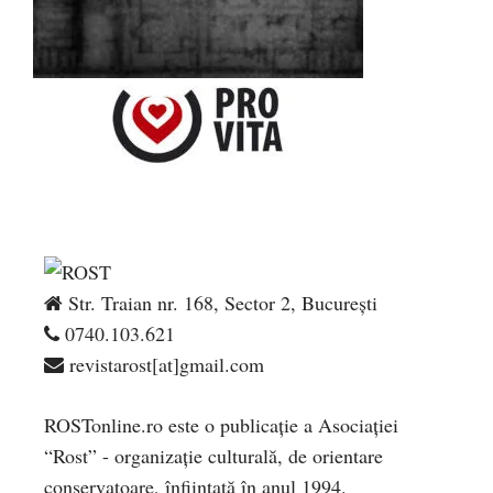
Str. Traian nr. 168, Sector 2, București
0740.103.621
revistarost[at]gmail.com
ROSTonline.ro este o publicaţie a Asociaţiei
“Rost” - organizaţie culturală, de orientare
conservatoare, înfiinţată în anul 1994.