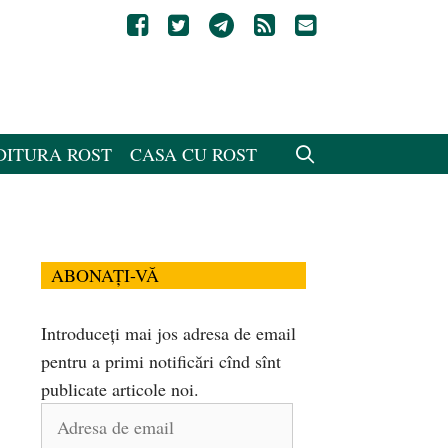
DITURA ROST
CASA CU ROST
ABONAȚI-VĂ
Introduceți mai jos adresa de email
pentru a primi notificări cînd sînt
publicate articole noi.
Adresa
de