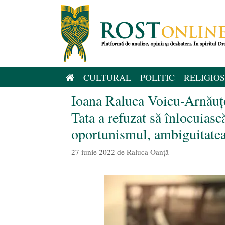
Sari
la
conținut
CULTURAL
POLITIC
RELIGIOS
Ioana Raluca Voicu-Arnăuţo
Tata a refuzat să înlocuiasc
oportunismul, ambiguitatea 
27 iunie 2022
de
Raluca Oanță