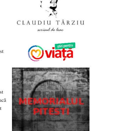
st
st
acă
t