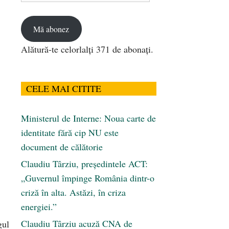
email
Mă abonez
Alătură-te celorlalți 371 de abonați.
CELE MAI CITITE
Ministerul de Interne: Noua carte de
identitate fără cip NU este
document de călătorie
Claudiu Târziu, președintele ACT:
„Guvernul împinge România dintr-o
criză în alta. Astăzi, în criza
energiei.”
Claudiu Târziu acuză CNA de
gul