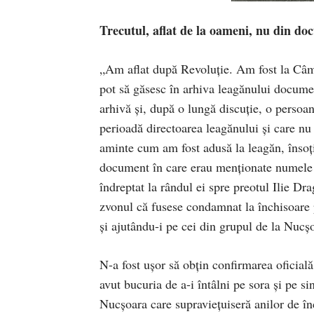
Trecutul, aflat de la oameni, nu din d
„Am aflat după Revoluţie. Am fost la Câmp
pot să găsesc în arhiva leagănului documen
arhivă şi, după o lungă discuţie, o persoa
perioadă directoarea leagănului şi care nu
aminte cum am fost adusă la leagăn, însoţit
document în care erau menţionate numele pă
îndreptat la rândul ei spre preotul Ilie Dr
zvonul că fusese condamnat la închisoare p
şi ajutându-i pe cei din grupul de la Nucş
N-a fost uşor să obţin confirmarea oficia
avut bucuria de a-i întâlni pe sora şi pe sin
Nucşoara care supravieţuiseră anilor de înc