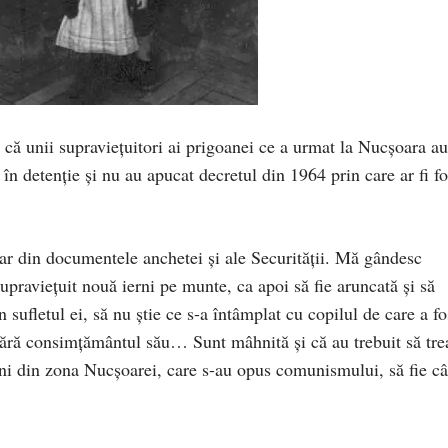
că unii supravieţuitori ai prigoanei ce a urmat la Nucşoara au
t în detenţie şi nu au apucat decretul din 1964 prin care ar fi fo
ar din documentele anchetei şi ale Securităţii. Mă gândesc
ravieţuit nouă ierni pe munte, ca apoi să fie aruncată şi să
n sufletul ei, să nu ştie ce s-a întâmplat cu copilul de care a fo
, fără consimţământul său… Sunt mâhnită şi că au trebuit să tre
eni din zona Nucşoarei, care s-au opus comunismului, să fie câ