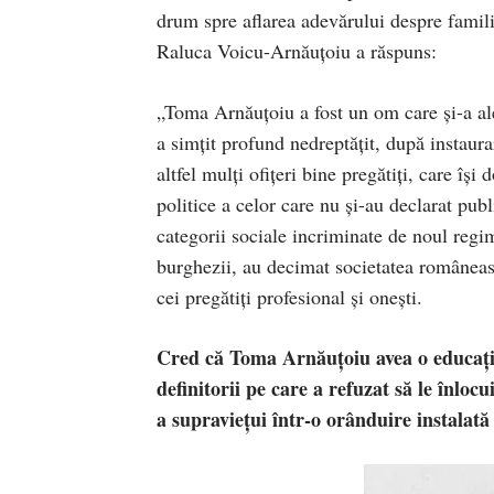
drum spre aflarea adevărului despre famili
Raluca Voicu-Arnăuţoiu a răspuns:
„Toma Arnăuţoiu a fost un om care şi-a ales
a simţit profund nedreptăţit, după instaur
altfel mulţi ofiţeri bine pregătiţi, care îşi 
politice a celor care nu şi-au declarat pu
categorii sociale incriminate de noul regim
burghezii, au decimat societatea româneasc
cei pregătiţi profesional şi oneşti.
Cred că Toma Arnăuţoiu avea o educaţie
definitorii pe care a refuzat să le înlo
a supravieţui într-o orânduire instalată