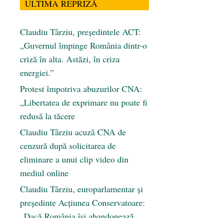
ULTIMA REPRIZĂ
Claudiu Târziu, președintele ACT:
„Guvernul împinge România dintr-o
criză în alta. Astăzi, în criza
energiei.”
Protest împotriva abuzurilor CNA:
„Libertatea de exprimare nu poate fi
redusă la tăcere
Claudiu Târziu acuză CNA de
cenzură după solicitarea de
eliminare a unui clip video din
mediul online
Claudiu Târziu, europarlamentar și
președinte Acțiunea Conservatoare:
„Dacă România își abandonează