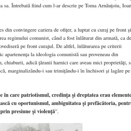
a sa. Întrebată fiind cum l-ar descrie pe Toma Arnăuţoiu, Ioa
 din convingere cariera de ofiţer, a luptat cu curaj pe front şi
area regimului comunist, când a fost înlăturat din armată, ca d
dovediseră pe front curajul. De altfel, înlăturarea pe criterii
blic apartenenţa la ideologia comunistă sau proveneau din
, chiaburii, adică ţăranii harnici care aveau mici proprietăţi, 
ă, marginalizându-i sau trimiţându-i în închisori şi lagăre pe
 în care patriotismul, credinţa şi dreptatea erau element
cuiască cu oportunismul, ambiguitatea şi prefăcătoria, pent
 prin presiune şi violenţă
”.