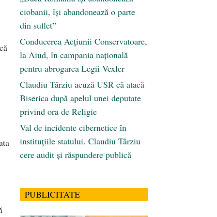
ciobanii, își abandonează o parte
din suflet”
Conducerea Acțiunii Conservatoare,
 că
la Aiud, în campania națională
pentru abrogarea Legii Vexler
Claudiu Târziu acuză USR că atacă
Biserica după apelul unei deputate
privind ora de Religie
Val de incidente cibernetice în
instituțiile statului. Claudiu Târziu
ata
cere audit și răspundere publică
PUBLICITATE
ă