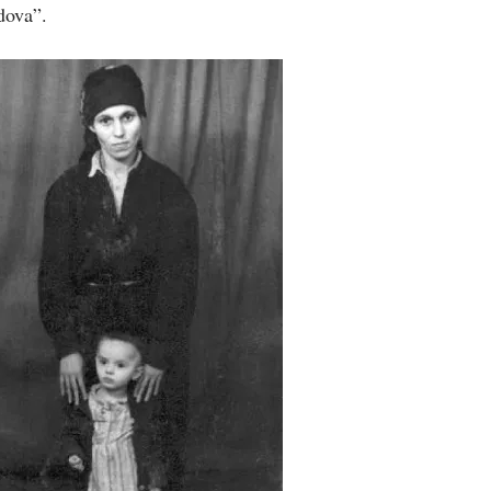
dova”.