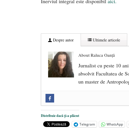
Inerviul integral este disponibil
aici.
Despre autor
Ultimele articole
About Raluca Oanță
Jurnalist cu peste 10 ani
absolvit Facultatea de So
un master de Antropolog
Zilele Culturii și Spiritualității l
comemorat la 102 ani de la naștere
„Carnea cultivată” în laborator, t
Distribuie dacă ți-a plăcut
iulie 2024
Telegram
WhatsApp