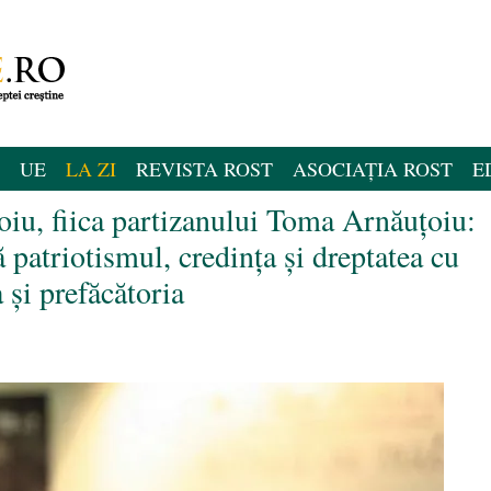
UE
LA ZI
REVISTA ROST
ASOCIAȚIA ROST
E
iu, fiica partizanului Toma Arnăuţoiu:
ă patriotismul, credinţa şi dreptatea cu
şi prefăcătoria