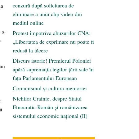
cenzură după solicitarea de
na
eliminare a unui clip video din
mediul online
 s-
Protest împotriva abuzurilor CNA:
e
„Libertatea de exprimare nu poate fi
redusă la tăcere
Discurs istoric! Premierul Poloniei
sau
apără supremația legilor țării sale în
fața Parlamentului European
Comunismul şi cultura memoriei
Nichifor Crainic, despre Statul
e
Etnocratic Român şi românizarea
ru
sistemului economic naţional (II)