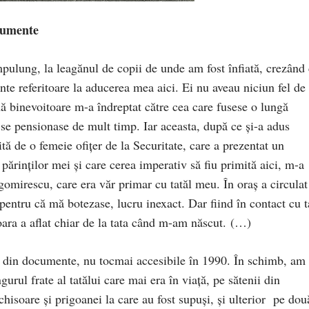
ocumente
ulung, la leagănul de copii de unde am fost înfiată, crezând
te referitoare la aducerea mea aici. Ei nu aveau niciun fel de
nă binevoitoare m-a îndreptat către cea care fusese o lungă
 se pensionase de mult timp. Iar aceasta, după ce şi-a adus
ă de o femeie ofiţer de la Securitate, care a prezentat un
rinţilor mei şi care cerea imperativ să fiu primită aici, m-a
agomirescu, care era văr primar cu tatăl meu. În oraş a circulat
entru că mă botezase, lucru inexact. Dar fiind în contact cu t
oara a aflat chiar de la tata când m-am născut. (…)
lă din documente, nu tocmai accesibile în 1990. În schimb, am
gurul frate al tatălui care mai era în viaţă, pe sătenii din
hisoare şi prigoanei la care au fost supuşi, şi ulterior pe dou