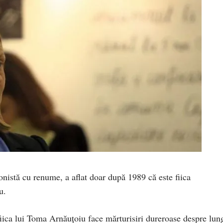
istă cu renume, a aflat doar după 1989 că este fiica
u.
fiica lui Toma Arnăuţoiu face mărturisiri dureroase despre lun