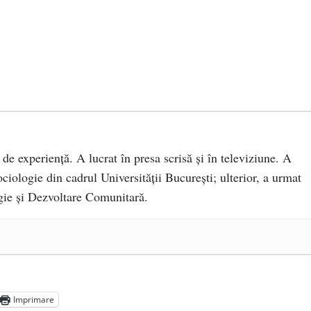
 de experiență. A lucrat în presa scrisă și în televiziune. A
ciologie din cadrul Universității București; ulterior, a urmat
ie și Dezvoltare Comunitară.
a Mănăstirea „Sfânta Ana” Rohia. Părintele Nicolae Steinhardt,
- 29 iulie 2024
ot mai aproape de autorizare pentru comercializare în UE
- 28
Imprimare