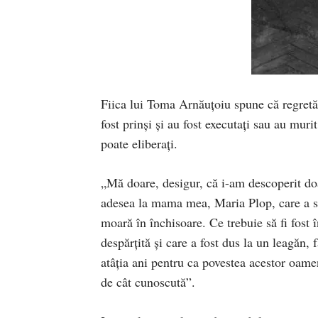
Fiica lui Toma Arnăuţoiu spune că regretă 
fost prinşi şi au fost executaţi sau au muri
poate eliberaţi.
„Mă doare, desigur, că i-am descoperit do
adesea la mama mea, Maria Plop, care a sup
moară în închisoare. Ce trebuie să fi fost î
despărţită şi care a fost dus la un leagăn
atâţia ani pentru ca povestea acestor oam
de cât cunoscută”.