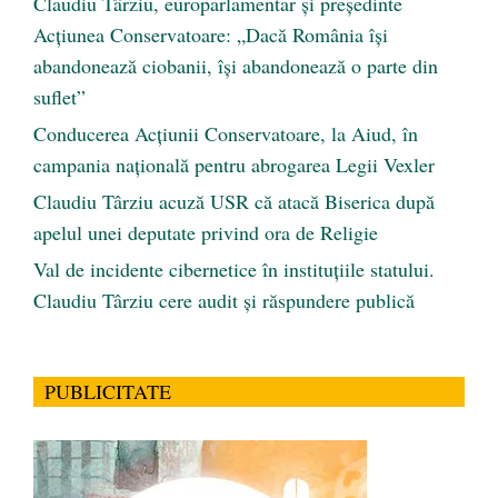
Claudiu Târziu, europarlamentar și președinte
Acțiunea Conservatoare: „Dacă România își
abandonează ciobanii, își abandonează o parte din
suflet”
Conducerea Acțiunii Conservatoare, la Aiud, în
campania națională pentru abrogarea Legii Vexler
Claudiu Târziu acuză USR că atacă Biserica după
apelul unei deputate privind ora de Religie
Val de incidente cibernetice în instituțiile statului.
Claudiu Târziu cere audit și răspundere publică
PUBLICITATE