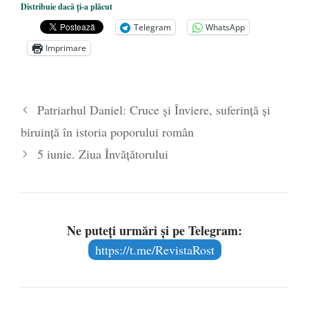
amazoniană, pentru summitul climatic
Distribuie dacă ți-a plăcut
COP30
- 14 martie 2025
Telegram
WhatsApp
Alegeri controlate
- 11 martie 2025
Imprimare
Patriarhul Daniel: Cruce şi Înviere, suferinţă şi
biruinţă în istoria poporului român
5 iunie. Ziua Învăţătorului
Ne puteți urmări și pe Telegram:
https://t.me/RevistaRost