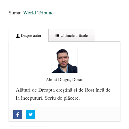
Sursa:
World Tribune
Despre autor
Ultimele articole
About Dragoș Doran
Alături de Dreapta creștină și de Rost încă de
la începuturi. Scriu de plăcere.
„Acum nu e momentul”
- 22 martie 2025
O nouă autostradă distruge pădurea