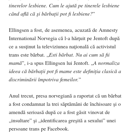
tinerelor lesbiene. Cum le ajută pe tinerele lesbiene
când află că și bărbații pot fi lesbiene?
”
Ellingsen a fost, de asemenea, acuzată de Amnesty
International Norvegia că l-a hărțuit pe Jentoft după
ce a susținut la televiziunea națională că activistul
trans este bărbat. „
Esti bărbat. Nu ai cum să fii
mamă
”, i-a spus Ellingsen lui Jentoft. „
A normaliza
ideea că bărbații pot fi mame este definiția clasică a
discriminării împotriva femeilor.
”
Anul trecut, presa norvegiană a raportat că un bărbat
a fost condamnat la trei săptămâni de închisoare și o
amendă serioasă după ce a fost găsit vinovat de
„insultare” și „identificarea greșită a sexului” unei
persoane trans pe Facebook.