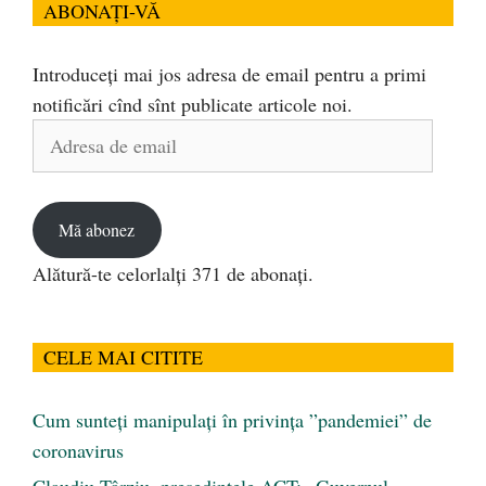
ABONAȚI-VĂ
Introduceți mai jos adresa de email pentru a primi
notificări cînd sînt publicate articole noi.
Adresa
de
email
Mă abonez
Alătură-te celorlalți 371 de abonați.
CELE MAI CITITE
Cum sunteți manipulați în privința ”pandemiei” de
coronavirus
Claudiu Târziu, președintele ACT: „Guvernul