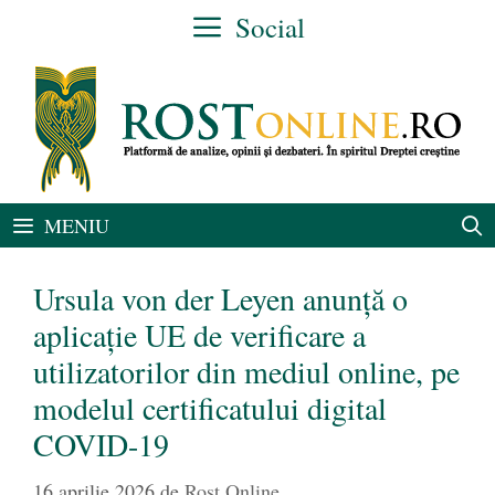
Sari
Social
la
conținut
MENIU
Ursula von der Leyen anunță o
aplicație UE de verificare a
utilizatorilor din mediul online, pe
modelul certificatului digital
COVID-19
16 aprilie 2026
de
Rost Online