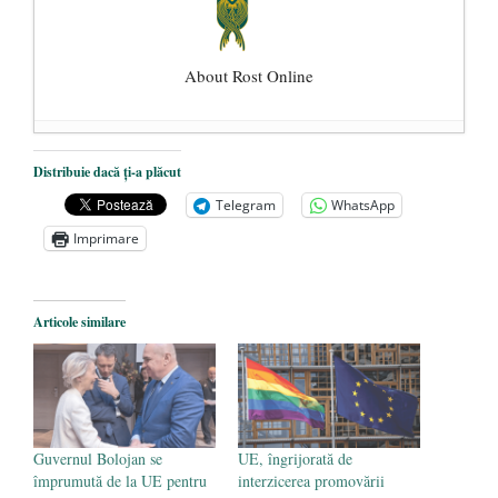
About Rost Online
Dezvăluiri cutremurătoare despre
Distribuie dacă ți-a plăcut
președintele Ucrainei, Volodymyr
Telegram
WhatsApp
Zelensky
- 13 mai 2026
Imprimare
Statul care servește Națiunea
- 21 aprilie
2026
Legea Vexler produce efecte. Bustul
Articole similare
poetului Octavian Goga, înlăturat din Iași
- 16 aprilie 2026
Guvernul Bolojan se
UE, îngrijorată de
împrumută de la UE pentru
interzicerea promovării