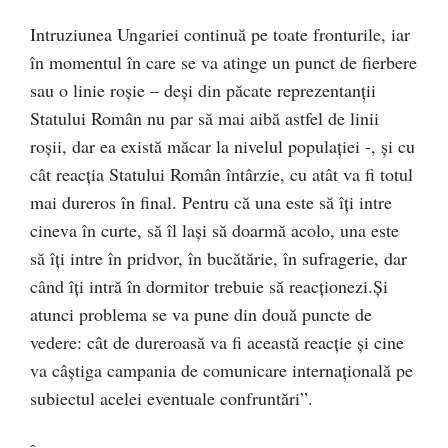
Intruziunea Ungariei continuă pe toate fronturile, iar
în momentul în care se va atinge un punct de fierbere
sau o linie roșie – deși din păcate reprezentanții
Statului Român nu par să mai aibă astfel de linii
roșii, dar ea există măcar la nivelul populației -, și cu
cât reacția Statului Român întârzie, cu atât va fi totul
mai dureros în final. Pentru că una este să îți intre
cineva în curte, să îl lași să doarmă acolo, una este
să îți intre în pridvor, în bucătărie, în sufragerie, dar
când îți intră în dormitor trebuie să reacționezi.Și
atunci problema se va pune din două puncte de
vedere: cât de dureroasă va fi această reacție și cine
va câștiga campania de comunicare internațională pe
subiectul acelei eventuale confruntări”.