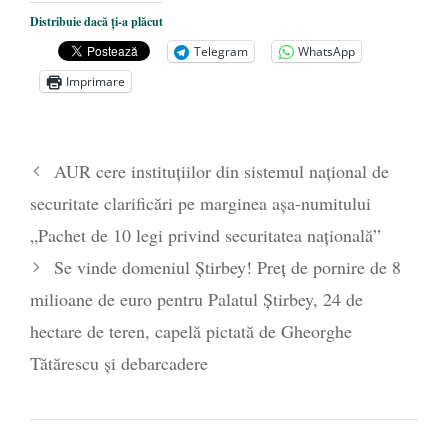
Nicolae Steinhardt, comemorat la 102 ani
Distribuie dacă ți-a plăcut
de la naștere
- 29 iulie 2024
Telegram
WhatsApp
„Carnea cultivată” în laborator, tot mai
Imprimare
aproape de autorizare pentru
comercializare în UE
- 28 iulie 2024
Părintele mărturisitor Constantin
AUR cere instituțiilor din sistemul național de
Voicescu, pomenit, duminică, la
securitate clarificări pe marginea așa-numitului
Mănăstirea Cernica
- 27 iulie 2024
„Pachet de 10 legi privind securitatea națională”
Se vinde domeniul Știrbey! Preț de pornire de 8
milioane de euro pentru Palatul Știrbey, 24 de
hectare de teren, capelă pictată de Gheorghe
Tătărescu și debarcadere