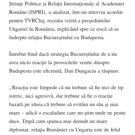
Științe Politice și Relații Internaționale al Academiei
Române (ISPRI), a analizat, într-un interviu acordat
pentru TVRCluj, recenta vizită a președintelui
Ungariei în România, explicând spre ce riscă să se
îndrepte relația Bucureștiului cu Budapesta
.
Întrebat fiind dacă strategia Bucureștiului de a nu
avea nicio reacție la provocările venite dinspre
Budapesta este eficientă, Dan Dungaciu a răspuns:
„
Reacția este limpede că nu trebuie să fie nici de tip
isteric, nici agresivă, dar trebuie să fie o reacție
bazată pe ideea că trebuie să evităm un rău și mai
mare – adică o escaladare care nu știm unde ne poate
duce. După cum spunea mai demult un mare
diplomat, relația României cu Ungaria este de felul