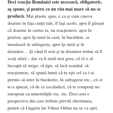
Deci reacția României este necesară, obligatorie,
aș spune, și pentru ca un rău mai mare să nu se
producă.
Mai plastic spus, e ca și cum cineva
doarme în fața curții tale, îl lași acolo, apoi îl găsești
că doarme în curtea ta, nu reacționezi, apoi în
pridvor, apoi îți intră în casă, în bucătărie, se
instalează în sufragerie, apoi își intră și în
dormitor… Și când îl vezi și în dormitor trebui să îl
scoți afară – dar va fi mult mai greu, că el o să
înceapă să strige, să țipe, să facă scandal, să
reacționeze, să spună lumii că tu ești cel ca i-ai
permis să intre în bucătorie, în sufragerie etc., că ce
te-a apucat, că de ce escaladezi, că te comporți ne-
european cu minoritățile etc. etc. Deci asta e
perspectiva din care trebuie privită chestiunea,
pentru că Ungaria lui Viktor Orban nu se va opri.