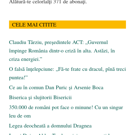
Alătură-te celorlalți 371 de abonați.
CELE MAI CITITE
Claudiu Târziu, președintele ACT: „Guvernul
împinge România dintr-o criză în alta. Astăzi, în
criza energiei.”
O falsă înțelepciune: „Fă-te frate cu dracul, pînă treci
puntea!”
Ce au în comun Dan Puric şi Arsenie Boca
Biserica și slujitorii Bisericii
350.000 de români pot face o minune! Cu un singur
leu de om
Legea deocheată a domnului Dragnea