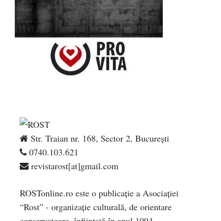
Str. Traian nr. 168, Sector 2, București
0740.103.621
revistarost[at]gmail.com
ROSTonline.ro este o publicaţie a Asociaţiei
“Rost” - organizaţie culturală, de orientare
conservatoare, înfiinţată în anul 1994.