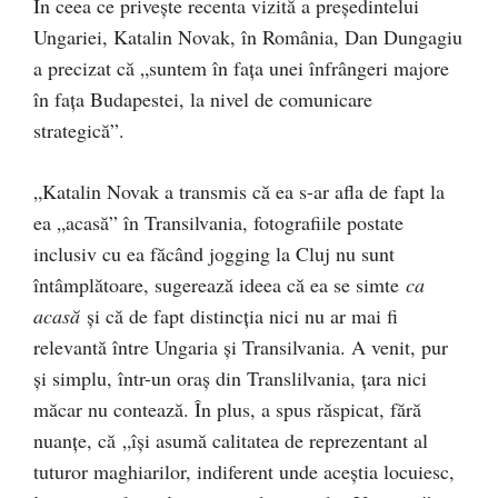
În ceea ce privește recenta vizită a președintelui
Ungariei, Katalin Novak, în România, Dan Dungagiu
a precizat că „suntem în fața unei înfrângeri majore
în fața Budapestei, la nivel de comunicare
strategică”.
„Katalin Novak a transmis că ea s-ar afla de fapt la
ea „acasă” în Transilvania, fotografiile postate
inclusiv cu ea făcând jogging la Cluj nu sunt
întâmplătoare, sugerează ideea că ea se simte
ca
acasă
și că de fapt distincția nici nu ar mai fi
relevantă între Ungaria și Transilvania. A venit, pur
și simplu, într-un oraș din Translilvania, țara nici
măcar nu contează. În plus, a spus răspicat, fără
nuanțe, că „îşi asumă calitatea de reprezentant al
tuturor maghiarilor, indiferent unde aceştia locuiesc,