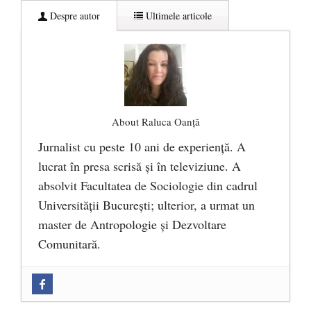
Despre autor
Ultimele articole
About Raluca Oanță
Jurnalist cu peste 10 ani de experiență. A
lucrat în presa scrisă și în televiziune. A
absolvit Facultatea de Sociologie din cadrul
Universității București; ulterior, a urmat un
master de Antropologie și Dezvoltare
Comunitară.
Zilele Culturii și Spiritualității la
Mănăstirea „Sfânta Ana” Rohia. Părintele