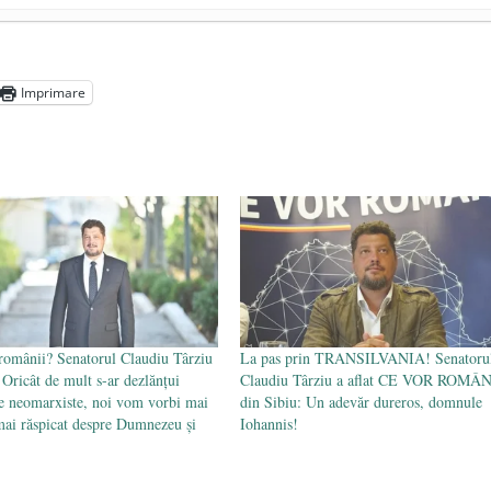
președintele Ucrainei, Volodymyr Zelensky
- 13 mai 2026
aprilie 2026
Imprimare
l poetului Octavian Goga, înlăturat din Iași
- 16 aprilie 2026
românii? Senatorul Claudiu Târziu
La pas prin TRANSILVANIA! Senatoru
Oricât de mult s-ar dezlănțui
Claudiu Târziu a aflat CE VOR ROMÂN
e neomarxiste, noi vom vorbi mai
din Sibiu: Un adevăr dureros, domnule
 mai răspicat despre Dumnezeu și
Iohannis!