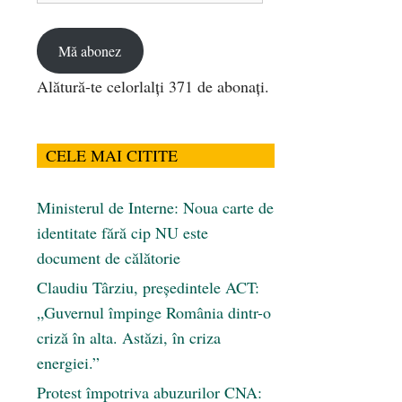
email
Mă abonez
Alătură-te celorlalți 371 de abonați.
CELE MAI CITITE
Ministerul de Interne: Noua carte de
identitate fără cip NU este
document de călătorie
Claudiu Târziu, președintele ACT:
„Guvernul împinge România dintr-o
criză în alta. Astăzi, în criza
energiei.”
Protest împotriva abuzurilor CNA: