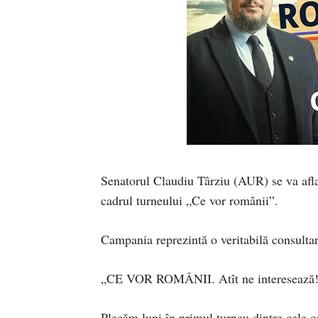
Senatorul Claudiu Târziu (AUR) se va afla
cadrul turneului „Ce vor românii”.
Campania reprezintă o veritabilă consultare
„CE VOR ROMÂNII. Atît ne interesează! P
Plecăm luni în primul turneu dintre cele o