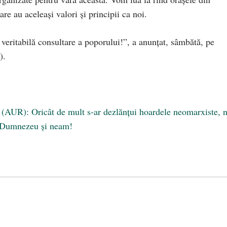
e au aceleași valori și principii ca noi.
 veritabilă consultare a poporului!”, a anunțat, sâmbătă, pe
).
 (AUR): Oricât de mult s-ar dezlănțui hoardele neomarxiste, 
e Dumnezeu și neam!