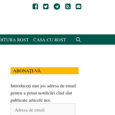
DITURA ROST
CASA CU ROST
ABONAȚI-VĂ
Introduceți mai jos adresa de email
pentru a primi notificări cînd sînt
publicate articole noi.
Adresa
de