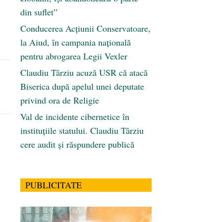
din suflet”
Conducerea Acțiunii Conservatoare,
la Aiud, în campania națională
pentru abrogarea Legii Vexler
Claudiu Târziu acuză USR că atacă
Biserica după apelul unei deputate
privind ora de Religie
Val de incidente cibernetice în
instituțiile statului. Claudiu Târziu
cere audit și răspundere publică
PUBLICITATE