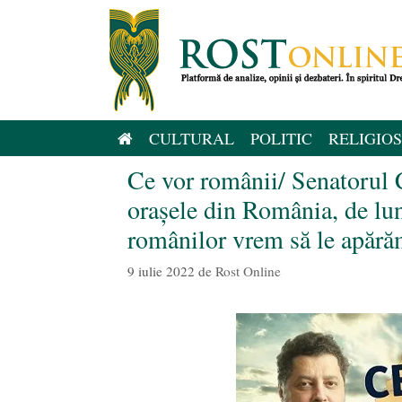
Sari
la
conținut
CULTURAL
POLITIC
RELIGIOS
Ce vor românii/ Senatorul 
orașele din România, de lun
românilor vrem să le apără
9 iulie 2022
de
Rost Online