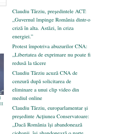
Claudiu Târziu, președintele ACT:
„Guvernul împinge România dintr-o
criză în alta. Astăzi, în criza
energiei.”
Protest împotriva abuzurilor CNA:
„Libertatea de exprimare nu poate fi
redusă la tăcere
Claudiu Târziu acuză CNA de
cenzură după solicitarea de
eliminare a unui clip video din
mediul online
l
II
Claudiu Târziu, europarlamentar și
președinte Acțiunea Conservatoare:
„Dacă România își abandonează
ciobanii, își abandonează o parte