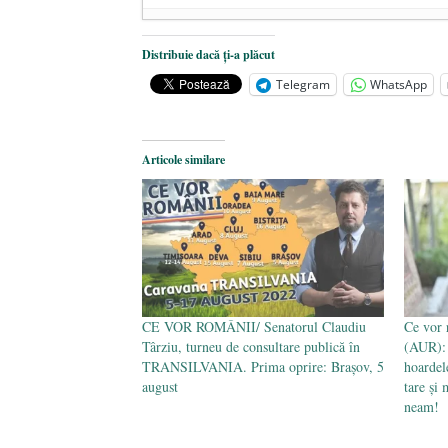
Dezvăluiri cutremurătoare despre 
Distribuie dacă ți-a plăcut
Statul care servește Națiunea
- 21 
Telegram
WhatsApp
Legea Vexler produce efecte. Bustu
Articole similare
CE VOR ROMÂNII/ Senatorul Claudiu
Ce vor 
Târziu, turneu de consultare publică în
(AUR): 
TRANSILVANIA. Prima oprire: Brașov, 5
hoardel
august
tare și
neam!