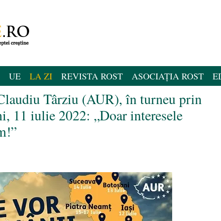
UE
LA ZI
REVISTA ROST
ASOCIAȚIA ROST
E
Claudiu Târziu (AUR), în turneu prin
i, 11 iulie 2022: „Doar interesele
m!”