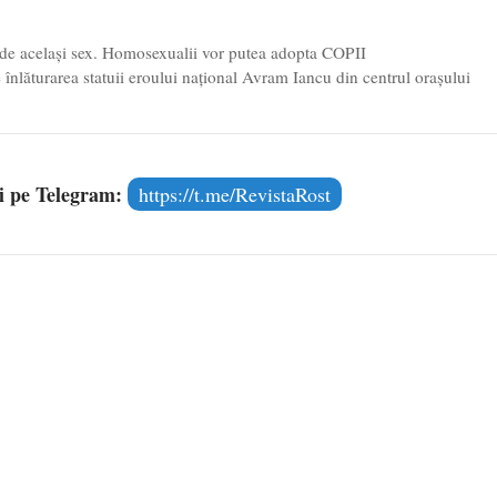
ne de acelaşi sex. Homosexualii vor putea adopta COPII
înlăturarea statuii eroului național Avram Iancu din centrul orașului
și pe Telegram:
https://t.me/RevistaRost