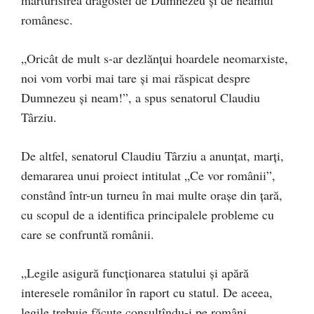
mărturisirea dragostei de Dumnezeu și de neamul
românesc.
„Oricât de mult s-ar dezlănțui hoardele neomarxiste,
noi vom vorbi mai tare și mai răspicat despre
Dumnezeu și neam!”, a spus senatorul Claudiu
Târziu.
De altfel, senatorul Claudiu Târziu a anunțat, marți,
demararea unui proiect intitulat „Ce vor românii”,
constând într-un turneu în mai multe orașe din țară,
cu scopul de a identifica principalele probleme cu
care se confruntă românii.
„Legile asigură funcționarea statului și apără
interesele românilor în raport cu statul. De aceea,
legile trebuie făcute consultîndu-i pe români.