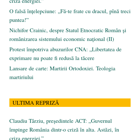
criza energiei.”
O falsă înțelepciune: „Fă-te frate cu dracul, pînă treci
puntea!”
Nichifor Crainic, despre Statul Etnocratic Român şi
românizarea sistemului economic naţional (II)
Protest împotriva abuzurilor CNA: „Libertatea de
exprimare nu poate fi redusă la tăcere
Lansare de carte: Martirii Ortodoxiei. Teologia
martiriului
ULTIMA REPRIZĂ
Claudiu Târziu, președintele ACT: „Guvernul
împinge România dintr-o criză în alta. Astăzi, în
criza energiei.”