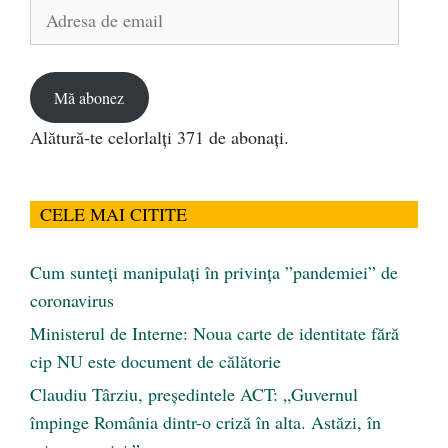
Adresa
de
email
Mă abonez
Alătură-te celorlalți 371 de abonați.
CELE MAI CITITE
Cum sunteți manipulați în privința ”pandemiei” de
coronavirus
Ministerul de Interne: Noua carte de identitate fără
cip NU este document de călătorie
Claudiu Târziu, președintele ACT: „Guvernul
împinge România dintr-o criză în alta. Astăzi, în