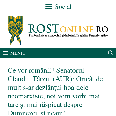
Sari
Social
la
conținut
MENIU
Ce vor românii? Senatorul
Claudiu Târziu (AUR): Oricât de
mult s-ar dezlănțui hoardele
neomarxiste, noi vom vorbi mai
tare și mai răspicat despre
Dumnezeu și neam!