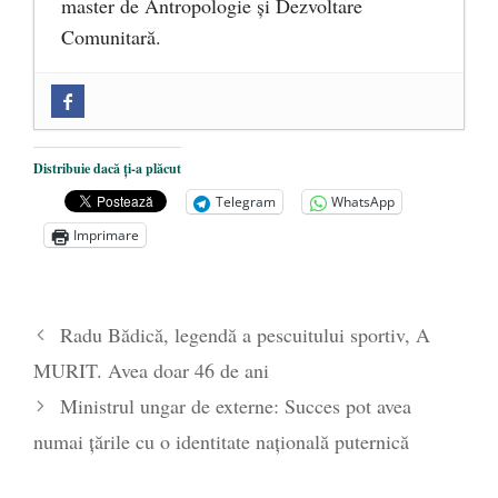
master de Antropologie și Dezvoltare
Comunitară.
Zilele Culturii și Spiritualității la
Mănăstirea „Sfânta Ana” Rohia. Părintele
Nicolae Steinhardt, comemorat la 102 ani
Distribuie dacă ți-a plăcut
de la naștere
- 29 iulie 2024
Telegram
WhatsApp
„Carnea cultivată” în laborator, tot mai
Imprimare
aproape de autorizare pentru
comercializare în UE
- 28 iulie 2024
Părintele mărturisitor Constantin
Radu Bădică, legendă a pescuitului sportiv, A
Voicescu, pomenit, duminică, la
MURIT. Avea doar 46 de ani
Mănăstirea Cernica
- 27 iulie 2024
Ministrul ungar de externe: Succes pot avea
numai ţările cu o identitate naţională puternică