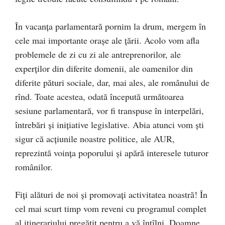
În vacanța parlamentară pornim la drum, mergem în
cele mai importante orașe ale țării. Acolo vom afla
problemele de zi cu zi ale antreprenorilor, ale
experților din diferite domenii, ale oamenilor din
diferite pături sociale, dar, mai ales, ale românului de
rînd. Toate acestea, odată începută următoarea
sesiune parlamentară, vor fi transpuse în interpelări,
întrebări și inițiative legislative. Abia atunci vom ști
sigur că acțiunile noastre politice, ale AUR,
reprezintă voința poporului și apără interesele tuturor
românilor.
Fiți alături de noi și promovați activitatea noastră! În
cel mai scurt timp vom reveni cu programul complet
al itinerariului pregătit pentru a vă întîlni. Doamne,