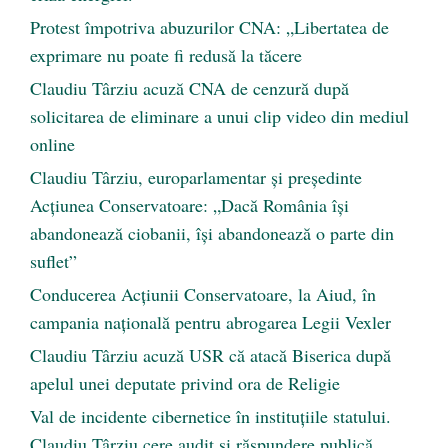
Protest împotriva abuzurilor CNA: „Libertatea de
exprimare nu poate fi redusă la tăcere
Claudiu Târziu acuză CNA de cenzură după
solicitarea de eliminare a unui clip video din mediul
online
Claudiu Târziu, europarlamentar și președinte
Acțiunea Conservatoare: „Dacă România își
abandonează ciobanii, își abandonează o parte din
suflet”
Conducerea Acțiunii Conservatoare, la Aiud, în
campania națională pentru abrogarea Legii Vexler
Claudiu Târziu acuză USR că atacă Biserica după
apelul unei deputate privind ora de Religie
Val de incidente cibernetice în instituțiile statului.
Claudiu Târziu cere audit și răspundere publică