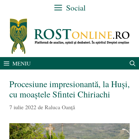
Sari
Social
la
conținut
MENIU
Procesiune impresionantă, la Huși,
cu moaștele Sfintei Chiriachi
7 iulie 2022
de
Raluca Oanță