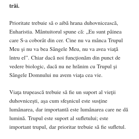
trăi.
Prioritate trebuie să o aibă hrana duhovnicească,
Euharistia. Mântuitorul spune că: „Eu sunt pâinea
care S-a coborât din cer. Cine nu va mânca Trupul
Meu și nu va bea Sângele Meu, nu va avea viață
întru el”. Chiar dacă noi funcționăm din punct de
vedere biologic, dacă nu ne hrănim cu Trupul și
Sângele Domnului nu avem viața cea vie.
Viața trupească trebuie să fie un suport al vieții
duhovnicești, așa cum sfeșnicul este susține
lumânarea, dar importantă este lumânarea care ne dă
lumină. Trupul este suport al sufletului; este
important trupul, dar prioritar trebuie să fie sufletul.