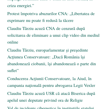
criza energiei.”
Protest împotriva abuzurilor CNA: „Libertatea de
exprimare nu poate fi redusă la tăcere
Claudiu Târziu acuză CNA de cenzură după
solicitarea de eliminare a unui clip video din mediul
online
Claudiu Târziu, europarlamentar și președinte
Acțiunea Conservatoare: „Dacă România își
abandonează ciobanii, își abandonează o parte din
suflet”
Conducerea Acțiunii Conservatoare, la Aiud, în
campania națională pentru abrogarea Legii Vexler
Claudiu Târziu acuză USR că atacă Biserica după
apelul unei deputate privind ora de Religie
Val de incidente cibernetice în instituțiile statului.