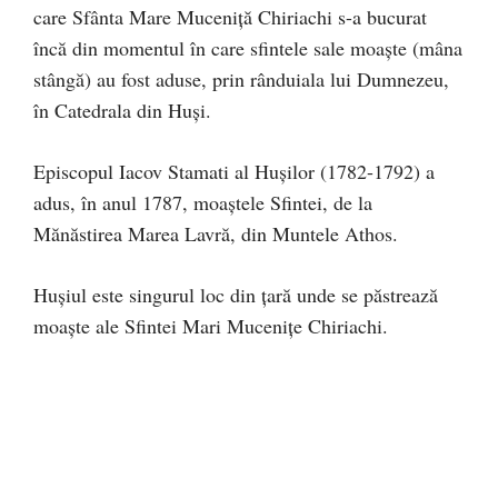
care Sfânta Mare Muceniță Chiriachi s-a bucurat
încă din momentul în care sfintele sale moaște (mâna
stângă) au fost aduse, prin rânduiala lui Dumnezeu,
în Catedrala din Huși.
Episcopul Iacov Stamati al Hușilor (1782-1792) a
adus, în anul 1787, moaștele Sfintei, de la
Mănăstirea Marea Lavră, din Muntele Athos.
Hușiul este singurul loc din țară unde se păstrează
moaște ale Sfintei Mari Mucenițe Chiriachi.