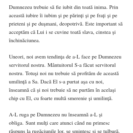
Dumnezeu trebuie să fie iubit din toată inima. Prin
această iubire îi iubim și pe părinți și pe frați și pe
prieteni și pe dușmani, deopotrivă. Este important să
acceptăm că Lui i se cuvine toată slava, cinstea și
închinăciunea.
Uneori, noi avem tendința de a-L face pe Dumnezeu
servitorul nostru. Mântuitorul S-a făcut servitorul
nostru. Totuși noi nu trebuie să profităm de această
umilință a Sa. Dacă El s-a purtat așa cu noi,
înseamnă că și noi trebuie să ne purtăm în același
chip cu El, cu foarte multă smerenie și umilință.
A-L ruga pe Dumnezeu nu înseamnă a-L și
obliga. Sunt mulți care atunci când nu primesc
răspuns la rugăciunile lor, se smintesc și se tulbură.