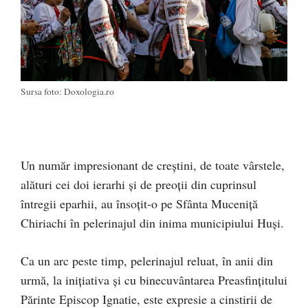
Sursa foto: Doxologia.ro
Un număr impresionant de creștini, de toate vârstele,
alături cei doi ierarhi și de preoții din cuprinsul
întregii eparhii, au însoțit-o pe Sfânta Muceniță
Chiriachi în pelerinajul din inima municipiului Huși.
Ca un arc peste timp, pelerinajul reluat, în anii din
urmă, la inițiativa și cu binecuvântarea Preasfințitului
Părinte Episcop Ignatie, este expresie a cinstirii de