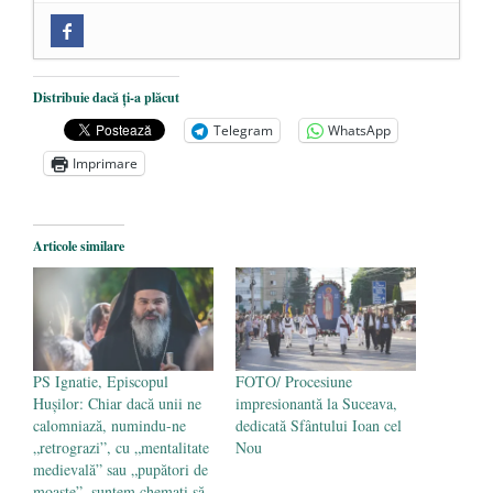
Zilele Culturii și Spiritualității la
Mănăstirea „Sfânta Ana” Rohia. Părintele
Nicolae Steinhardt, comemorat la 102 ani
Distribuie dacă ți-a plăcut
de la naștere
- 29 iulie 2024
Telegram
WhatsApp
„Carnea cultivată” în laborator, tot mai
Imprimare
aproape de autorizare pentru
comercializare în UE
- 28 iulie 2024
Articole similare
Părintele mărturisitor Constantin
Voicescu, pomenit, duminică, la
Mănăstirea Cernica
- 27 iulie 2024
PS Ignatie, Episcopul
FOTO/ Procesiune
Hușilor: Chiar dacă unii ne
impresionantă la Suceava,
calomniază, numindu-ne
dedicată Sfântului Ioan cel
„retrograzi”, cu „mentalitate
Nou
medievală” sau „pupători de
moaște”, suntem chemați să