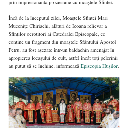
prin impresionanta procesiune cu moaștele Sfintei.
Încă de la începutul zilei, Moaștele Sfintei Mari
Mucenițe Chiriachi, alături de Icoana relicvar a
Sfinților ocrotitori ai Catedralei Episcopale, ce
conține un fragment din moaștele Sfântului Apostol
Petru, au fost așezate într-un baldachin amenajat în
apropierea locașului de cult, astfel încât toți pelerinii
au putut să se închine, informează
Episcopia Hușilor
.