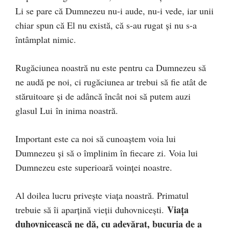
Li se pare că Dumnezeu nu-i aude, nu-i vede, iar unii
chiar spun că El nu există, că s-au rugat și nu s-a
întâmplat nimic.
Rugăciunea noastră nu este pentru ca Dumnezeu să
ne audă pe noi, ci rugăciunea ar trebui să fie atât de
stăruitoare și de adâncă încât noi să putem auzi
glasul Lui în inima noastră.
Important este ca noi să cunoaștem voia lui
Dumnezeu și să o împlinim în fiecare zi. Voia lui
Dumnezeu este superioară voinței noastre.
Al doilea lucru privește viața noastră. Primatul
Viața
trebuie să îi aparțină vieții duhovnicești.
duhovnicească ne dă, cu adevărat, bucuria de a