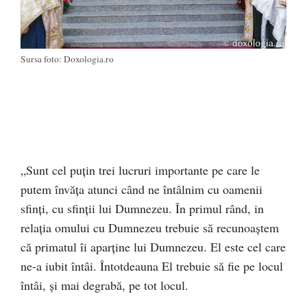
Sursa foto: Doxologia.ro
„Sunt cel puțin trei lucruri importante pe care le
putem învăța atunci când ne întâlnim cu oamenii
sfinți, cu sfinții lui Dumnezeu. În primul rând, in
relația omului cu Dumnezeu trebuie să recunoaștem
că primatul îi aparține lui Dumnezeu. El este cel care
ne-a iubit întâi. Întotdeauna El trebuie să fie pe locul
întâi, și mai degrabă, pe tot locul.