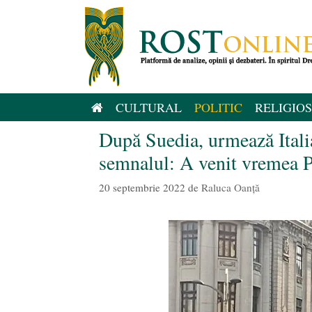
Sari
la
conținut
CULTURAL
POLITIC
RELIGIOS
După Suedia, urmează Ital
semnalul: A venit vreme
20 septembrie 2022
de
Raluca Oanță