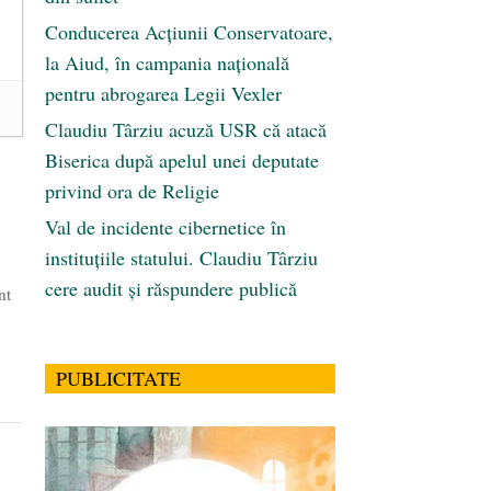
Conducerea Acțiunii Conservatoare,
la Aiud, în campania națională
pentru abrogarea Legii Vexler
Claudiu Târziu acuză USR că atacă
Biserica după apelul unei deputate
privind ora de Religie
Val de incidente cibernetice în
instituțiile statului. Claudiu Târziu
cere audit și răspundere publică
nt
PUBLICITATE