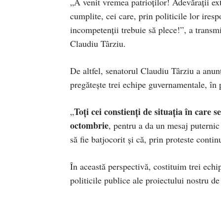
„A venit vremea patrioților! Adevărații extr
cumplite, cei care, prin politicile lor ires
incompetenții trebuie să plece!”, a trans
Claudiu Târziu.
De altfel, senatorul Claudiu Târziu a anu
pregătește trei echipe guvernamentale, în 
Toți cei constienți de situația în care 
„
octombrie
, pentru a da un mesaj puternic 
să fie batjocorit și că, prin proteste conti
În această perspectivă, costituim trei ec
politicile publice ale proiectului nostru d