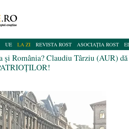
UE
LA ZI
REVISTA ROST
ASOCIAȚIA ROST
E
ia și România? Claudiu Târziu (AUR) dă
a PATRIOȚILOR!