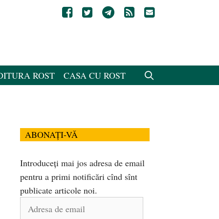
DITURA ROST
CASA CU ROST
ABONAȚI-VĂ
Introduceți mai jos adresa de email
pentru a primi notificări cînd sînt
publicate articole noi.
Adresa
de