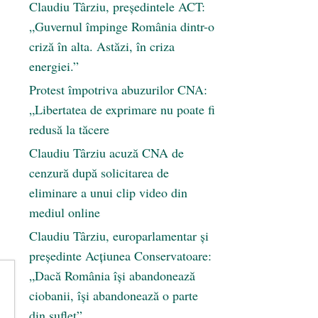
Claudiu Târziu, președintele ACT:
„Guvernul împinge România dintr-o
criză în alta. Astăzi, în criza
energiei.”
Protest împotriva abuzurilor CNA:
„Libertatea de exprimare nu poate fi
redusă la tăcere
Claudiu Târziu acuză CNA de
cenzură după solicitarea de
eliminare a unui clip video din
mediul online
Claudiu Târziu, europarlamentar și
președinte Acțiunea Conservatoare:
„Dacă România își abandonează
ciobanii, își abandonează o parte
din suflet”