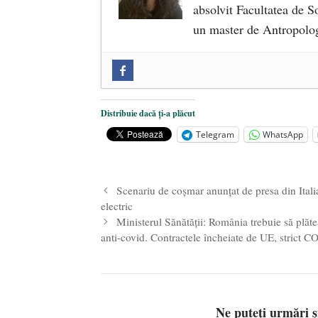
absolvit Facultatea de So
un master de Antropolog
Zilele Culturii și Spiritualității l
comemorat la 102 ani de la naștere
„Carnea cultivată” în laborator, t
Distribuie dacă ți-a plăcut
iulie 2024
Telegram
WhatsApp
Părintele mărturisitor Constantin 
2024
Scenariu de coșmar anunțat de presa din Itali
electric
Ministerul Sănătății: România trebuie să plă
anti-covid. Contractele încheiate de UE, stri
Ne puteți urmări 