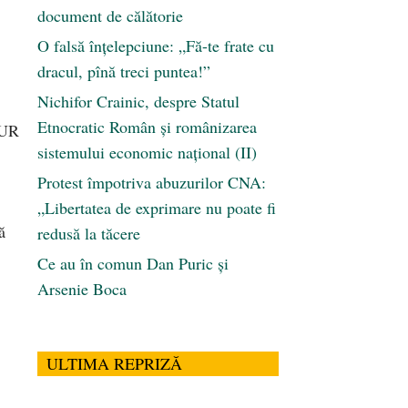
document de călătorie
O falsă înțelepciune: „Fă-te frate cu
dracul, pînă treci puntea!”
Nichifor Crainic, despre Statul
Etnocratic Român şi românizarea
AUR
sistemului economic naţional (II)
Protest împotriva abuzurilor CNA:
„Libertatea de exprimare nu poate fi
ă
redusă la tăcere
Ce au în comun Dan Puric şi
Arsenie Boca
ULTIMA REPRIZĂ