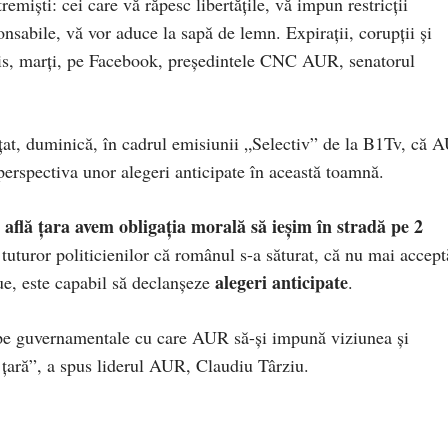
emiști: cei care vă răpesc libertățile, vă impun restricții
ponsabile, vă vor aduce la sapă de lemn. Expirații, corupții și
mis, marți, pe Facebook, președintele CNC AUR, senatorul
nțat, duminică, în cadrul emisiunii „Selectiv” de la B1Tv, că 
perspectiva unor alegeri anticipate în această toamnă.
se află țara avem obligația morală să ieșim în stradă pe 2
tuturor politicienilor că românul s-a săturat, că nu mai accept
alegeri anticipate
nue, este capabil să declanșeze
.
hipe guvernamentale cu care AUR să-și impună viziunea și
e țară”, a spus liderul AUR, Claudiu Târziu.