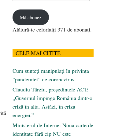
email
Mă abonez
Alătură-te celorlalți 371 de abonați.
CELE MAI CITITE
Cum sunteți manipulați în privința
”pandemiei” de coronavirus
Claudiu Târziu, președintele ACT:
„Guvernul împinge România dintr-o
criză în alta. Astăzi, în criza
ită
energiei.”
Ministerul de Interne: Noua carte de
identitate fără cip NU este