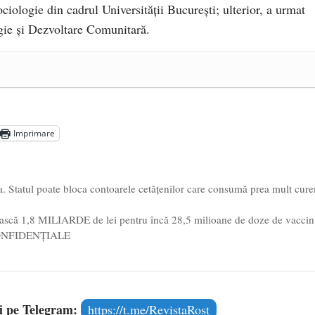
ciologie din cadrul Universității București; ulterior, a urmat
ie și Dezvoltare Comunitară.
a Mănăstirea „Sfânta Ana” Rohia. Părintele Nicolae Steinhardt,
- 29 iulie 2024
ot mai aproape de autorizare pentru comercializare în UE
- 28
Imprimare
Voicescu, pomenit, duminică, la Mănăstirea Cernica
- 27 iulie
a. Statul poate bloca contoarele cetățenilor care consumă prea mult cure
tească 1,8 MILIARDE de lei pentru încă 28,5 milioane de doze de vaccin
ct CONFIDENȚIALE
și pe Telegram:
https://t.me/RevistaRost