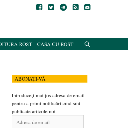
DITURA ROST
CASA CU ROST
ABONAȚI-VĂ
Introduceți mai jos adresa de email
pentru a primi notificări cînd sînt
publicate articole noi.
Adresa
de