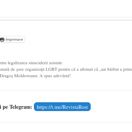
președintele Ucrainei, Volodymyr Zelensky
- 13 mai 2026
aprilie 2026
Imprimare
l poetului Octavian Goga, înlăturat din Iași
- 16 aprilie 2026
tru legalizarea sinuciderii asistate
amată de șase organizații LGBT pentru că a afirmat că „un bărbat a prim
. Dragoș Moldoveanu: A spus adevărul!
și pe Telegram:
https://t.me/RevistaRost