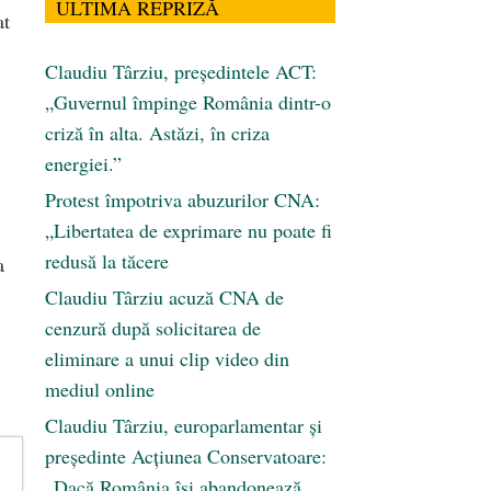
ULTIMA REPRIZĂ
at
Claudiu Târziu, președintele ACT:
„Guvernul împinge România dintr-o
criză în alta. Astăzi, în criza
energiei.”
Protest împotriva abuzurilor CNA:
„Libertatea de exprimare nu poate fi
redusă la tăcere
a
Claudiu Târziu acuză CNA de
cenzură după solicitarea de
eliminare a unui clip video din
mediul online
Claudiu Târziu, europarlamentar și
președinte Acțiunea Conservatoare:
„Dacă România își abandonează