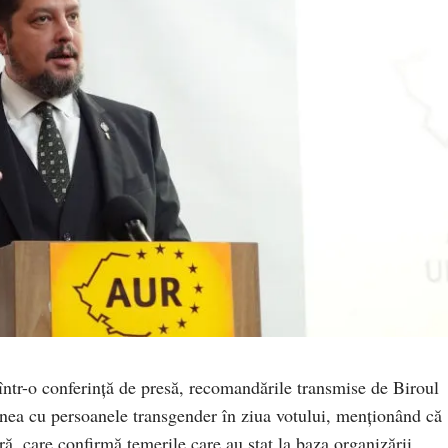
ntr-o conferință de presă, recomandările transmise de Biroul
unea cu persoanele transgender în ziua votului, menționând că
ră, care confirmă temerile care au stat la baza organizării