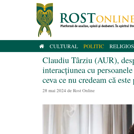
Sari
la
conținut
CULTURAL
POLITIC
RELIGIOS
Claudiu Târziu (AUR), des
interacțiunea cu persoanele
ceva ce nu credeam că este
28 mai 2024
de
Rost Online