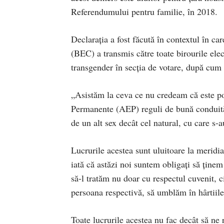
Referendumului pentru familie, în 2018.
Declarația a fost făcută în contextul în ca
(BEC) a transmis către toate birourile ele
transgender în secția de votare, după cum 
„Asistăm la ceva ce nu credeam că este pos
Permanente (AEP) reguli de bună conduită c
de un alt sex decât cel natural, cu care s-
Lucrurile acestea sunt uluitoare la meridi
iată că astăzi noi suntem obligați să ținem 
să-l tratăm nu doar cu respectul cuvenit, 
persoana respectivă, să umblăm în hârtiile
Toate lucrurile acestea nu fac decât să ne