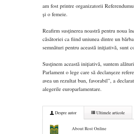
am fost printre organizatorii Referendumul
și o femeie.
Reafirm susținerea noastră pentru noua în
căsătoriei ca fiind uniunea dintre un bărbat
semnături pentru această inițiativă, sunt c
Susținem această inițiativă, suntem alături
Parlament o lege care să declanșeze refer
avea un rezultat bun, favorabil”, a declar
alegerile europarlamentare.
Despre autor
Ultimele articole
About Rost Online