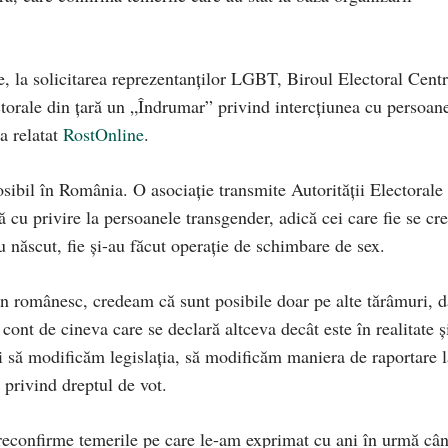
re, la solicitarea reprezentanților LGBT, Biroul Electoral Centr
ctorale din țară un „Îndrumar” privind intercțiunea cu persoan
a relatat
RostOnline
.
ibil în România. O asociație transmite Autorității Electorale
u privire la persoanele transgender, adică cei care fie se cr
au născut, fie și-au făcut operație de schimbare de sex.
an românesc, credeam că sunt posibile doar pe alte tărâmuri, d
cont de cineva care se declară altceva decât este în realitate ș
ci să modificăm legislația, să modificăm maniera de raportare l
 privind dreptul de vot.
 reconfirme temerile pe care le-am exprimat cu ani în urmă câ