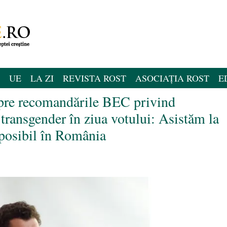
UE
LA ZI
REVISTA ROST
ASOCIAȚIA ROST
E
pre recomandările BEC privind
 transgender în ziua votului: Asistăm la
 posibil în România