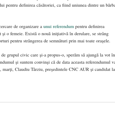
ui pentru definirea căsătoriei, ca fiind uniunea dintre un bărb
cercare de organizare a
unui referendum
pentru definirea
 și o femeie. Există o nouă inițiativă în derulare, se strâng
orturi pentru strângerea de semnături prin mai toate orașele.
 de grupul civic care și-a propus-o, sperăm să ajungă la vot în
endumul și suntem convinși că de data aceasta referendumul v
at, marți, Claudiu Târziu, președintele CNC AUR și candidat la