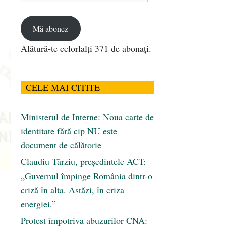
email
Mă abonez
Alătură-te celorlalți 371 de abonați.
CELE MAI CITITE
Ministerul de Interne: Noua carte de
identitate fără cip NU este
document de călătorie
Claudiu Târziu, președintele ACT:
„Guvernul împinge România dintr-o
criză în alta. Astăzi, în criza
energiei.”
Protest împotriva abuzurilor CNA: