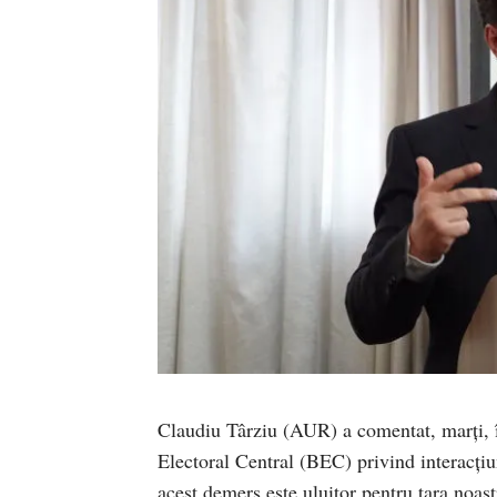
Claudiu Târziu (AUR) a comentat, marți, î
Electoral Central (BEC) privind interacți
acest demers este uluitor pentru țara noast