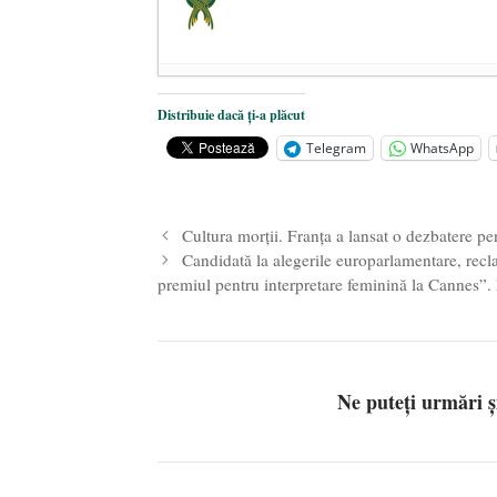
Dezvăluiri cutremurătoare despre 
Distribuie dacă ți-a plăcut
Statul care servește Națiunea
- 21 
Telegram
WhatsApp
Legea Vexler produce efecte. Bustu
Cultura morții. Franța a lansat o dezbatere pen
Candidată la alegerile europarlamentare, recl
premiul pentru interpretare feminină la Cannes”
Ne puteți urmări 