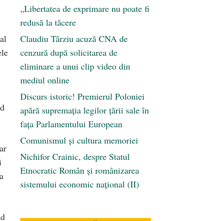
„Libertatea de exprimare nu poate fi
redusă la tăcere
al
Claudiu Târziu acuză CNA de
ele
cenzură după solicitarea de
eliminare a unui clip video din
mediul online
Discurs istoric! Premierul Poloniei
ed
apără supremația legilor țării sale în
fața Parlamentului European
Comunismul şi cultura memoriei
ar
Nichifor Crainic, despre Statul
i
Etnocratic Român şi românizarea
a
sistemului economic naţional (II)
nd