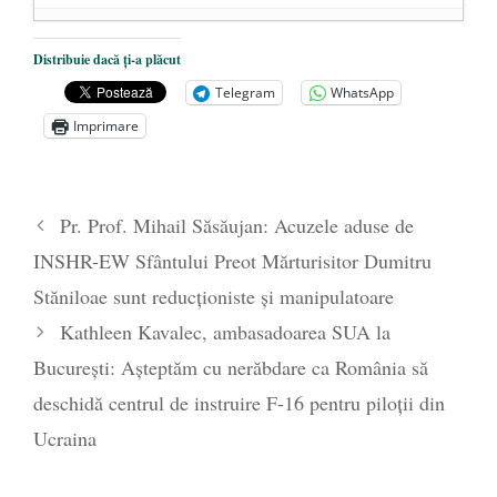
Dezvăluiri cutremurătoare despre
Distribuie dacă ți-a plăcut
președintele Ucrainei, Volodymyr
Telegram
WhatsApp
Zelensky
- 13 mai 2026
Imprimare
Statul care servește Națiunea
- 21 aprilie
2026
Legea Vexler produce efecte. Bustul
Pr. Prof. Mihail Săsăujan: Acuzele aduse de
poetului Octavian Goga, înlăturat din Iași
INSHR-EW Sfântului Preot Mărturisitor Dumitru
- 16 aprilie 2026
Stăniloae sunt reducționiste și manipulatoare
Kathleen Kavalec, ambasadoarea SUA la
București: Așteptăm cu nerăbdare ca România să
deschidă centrul de instruire F-16 pentru piloții din
Ucraina