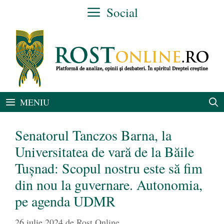
Sari
Social
la
conținut
MENIU
Senatorul Tanczos Barna, la
Universitatea de vară de la Băile
Tușnad: Scopul nostru este să fim
din nou la guvernare. Autonomia,
pe agenda UDMR
26 iulie 2024
de
Rost Online