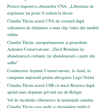
Protest împotriva abuzurilor CNA: „Libertatea de
exprimare nu poate fi redusă la tăcere
Claudiu Târziu acuză CNA de cenzură după
solicitarea de eliminare a unui clip video din mediul
online
Claudiu Târziu, europarlamentar și președinte
Acțiunea Conservatoare: „Dacă România își
abandonează ciobanii, își abandonează o parte din
suflet”
Conducerea Acțiunii Conservatoare, la Aiud, în
campania națională pentru abrogarea Legii Vexler
Claudiu Târziu acuză USR că atacă Biserica după
apelul unei deputate privind ora de Religie
Val de incidente cibernetice în instituțiile statului.
Claudiu Târziu cere audit și răspundere publică