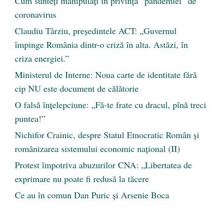
Cum sunteți manipulați în privința ”pandemiei” de
coronavirus
Claudiu Târziu, președintele ACT: „Guvernul
împinge România dintr-o criză în alta. Astăzi, în
criza energiei.”
Ministerul de Interne: Noua carte de identitate fără
cip NU este document de călătorie
O falsă înțelepciune: „Fă-te frate cu dracul, pînă treci
puntea!”
Nichifor Crainic, despre Statul Etnocratic Român şi
românizarea sistemului economic naţional (II)
Protest împotriva abuzurilor CNA: „Libertatea de
exprimare nu poate fi redusă la tăcere
Ce au în comun Dan Puric şi Arsenie Boca