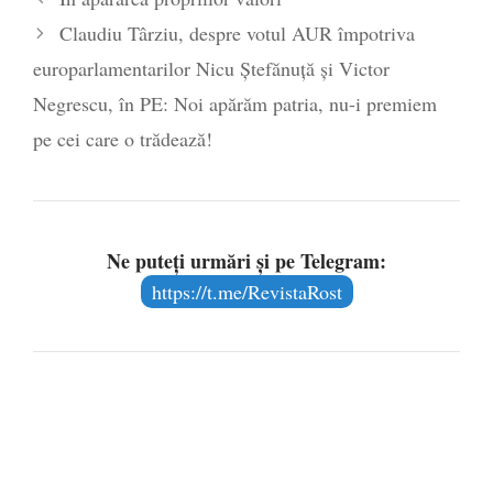
poetului Octavian Goga, înlăturat din Iași
Claudiu Târziu, despre votul AUR împotriva
- 16 aprilie 2026
europarlamentarilor Nicu Ștefănuță și Victor
Negrescu, în PE: Noi apărăm patria, nu-i premiem
pe cei care o trădează!
Ne puteți urmări și pe Telegram:
https://t.me/RevistaRost