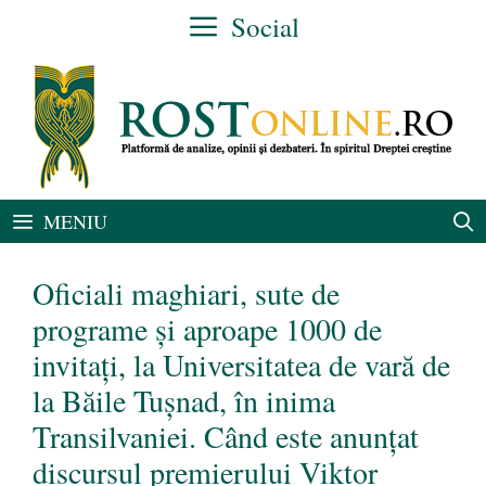
Sari
Social
la
conținut
MENIU
Oficiali maghiari, sute de
programe și aproape 1000 de
invitați, la Universitatea de vară de
la Băile Tușnad, în inima
Transilvaniei. Când este anunțat
discursul premierului Viktor