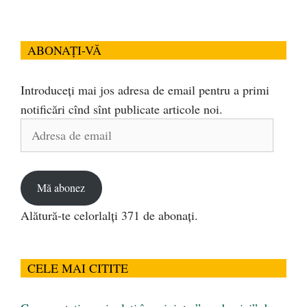
ABONAȚI-VĂ
Introduceți mai jos adresa de email pentru a primi
notificări cînd sînt publicate articole noi.
Adresa
de
email
Mă abonez
Alătură-te celorlalți 371 de abonați.
CELE MAI CITITE