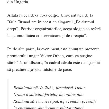
din Ungaria.
Aflată la cea de-a 33-a ediție, Universitatea de la
Băile Tușnad are în acest an sloganul „Pe drumul
drept”. Potrivit organizatorilor, acest slogan se referă
la „comunitatea conservatoare și de dreapta”.
Pe de altă parte, la eveniment este anunțată prezența
premierului ungar Viktor Orban, care va susține,
sâmbătă, un discurs, în cadrul căruia este de așteptat
să prezinte așa-zisa misiune de pace.
Reamintim că, în 2022, premierul Viktor
Orban a solicitat forțelor de ordine din
România să evacueze patrioții români prezenți
la eveniment, după cum a relatat atunci