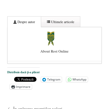
Despre autor
Ultimele articole
About Rost Online
Dezvăluiri cutremurătoare despre
Distribuie dacă ți-a plăcut
președintele Ucrainei, Volodymyr
Telegram
WhatsApp
Zelensky
- 13 mai 2026
Imprimare
Statul care servește Națiunea
- 21 aprilie
2026
Legea Vexler produce efecte. Bustul
În apărarea propriilor valori