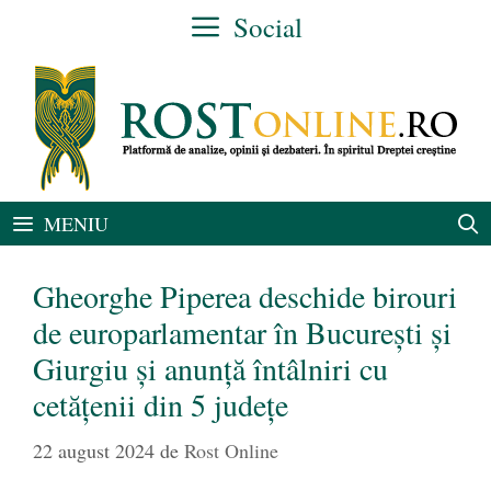
Sari
Social
la
conținut
MENIU
Gheorghe Piperea deschide birouri
de europarlamentar în București și
Giurgiu și anunță întâlniri cu
cetățenii din 5 județe
22 august 2024
de
Rost Online