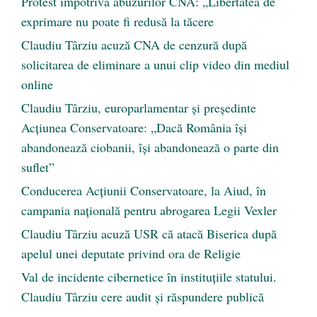
Protest împotriva abuzurilor CNA: „Libertatea de
exprimare nu poate fi redusă la tăcere
Claudiu Târziu acuză CNA de cenzură după
solicitarea de eliminare a unui clip video din mediul
online
Claudiu Târziu, europarlamentar și președinte
Acțiunea Conservatoare: „Dacă România își
abandonează ciobanii, își abandonează o parte din
suflet”
Conducerea Acțiunii Conservatoare, la Aiud, în
campania națională pentru abrogarea Legii Vexler
Claudiu Târziu acuză USR că atacă Biserica după
apelul unei deputate privind ora de Religie
Val de incidente cibernetice în instituțiile statului.
Claudiu Târziu cere audit și răspundere publică