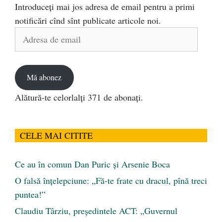
Introduceți mai jos adresa de email pentru a primi
notificări cînd sînt publicate articole noi.
Adresa
de
email
Mă abonez
Alătură-te celorlalți 371 de abonați.
CELE MAI CITITE
Ce au în comun Dan Puric şi Arsenie Boca
O falsă înțelepciune: „Fă-te frate cu dracul, pînă treci
puntea!”
Claudiu Târziu, președintele ACT: „Guvernul