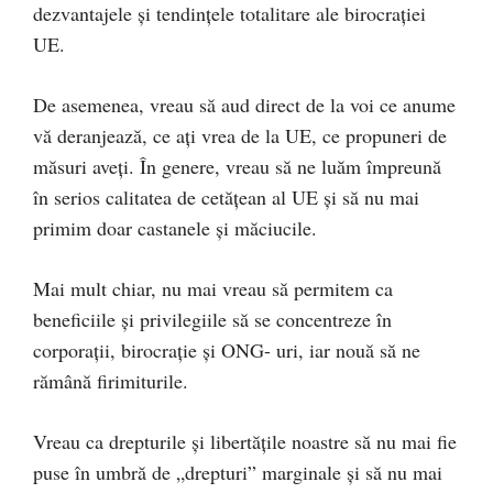
dezvantajele și tendințele totalitare ale birocrației
UE.
De asemenea, vreau să aud direct de la voi ce anume
vă deranjează, ce ați vrea de la UE, ce propuneri de
măsuri aveți. În genere, vreau să ne luăm împreună
în serios calitatea de cetățean al UE și să nu mai
primim doar castanele și măciucile.
Mai mult chiar, nu mai vreau să permitem ca
beneficiile și privilegiile să se concentreze în
corporații, birocrație și ONG- uri, iar nouă să ne
rămână firimiturile.
Vreau ca drepturile și libertățile noastre să nu mai fie
puse în umbră de „drepturi” marginale și să nu mai