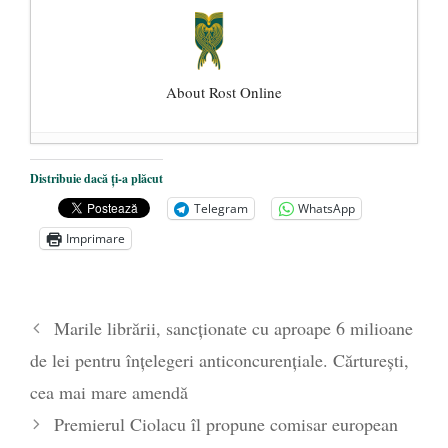
About Rost Online
Dezvăluiri cutremurătoare despre
Distribuie dacă ți-a plăcut
președintele Ucrainei, Volodymyr
Telegram
WhatsApp
Zelensky
- 13 mai 2026
Imprimare
Statul care servește Națiunea
- 21 aprilie
2026
Legea Vexler produce efecte. Bustul
Marile librării, sancționate cu aproape 6 milioane
poetului Octavian Goga, înlăturat din Iași
de lei pentru înțelegeri anticoncurențiale. Cărturești,
- 16 aprilie 2026
cea mai mare amendă
Premierul Ciolacu îl propune comisar european