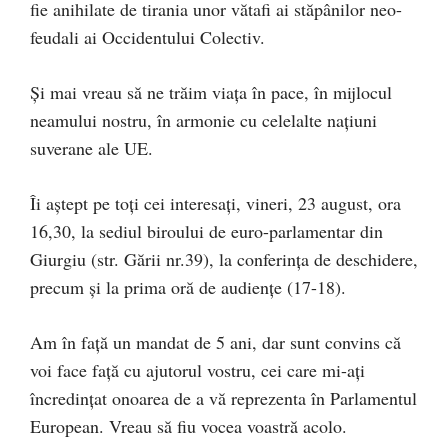
fie anihilate de tirania unor vătafi ai stăpânilor neo-
feudali ai Occidentului Colectiv.
Și mai vreau să ne trăim viața în pace, în mijlocul
neamului nostru, în armonie cu celelalte națiuni
suverane ale UE.
Îi aștept pe toți cei interesați, vineri, 23 august, ora
16,30, la sediul biroului de euro-parlamentar din
Giurgiu (str. Gării nr.39), la conferința de deschidere,
precum și la prima oră de audiențe (17-18).
Am în față un mandat de 5 ani, dar sunt convins că
voi face față cu ajutorul vostru, cei care mi-ați
încredințat onoarea de a vă reprezenta în Parlamentul
European. Vreau să fiu vocea voastră acolo.