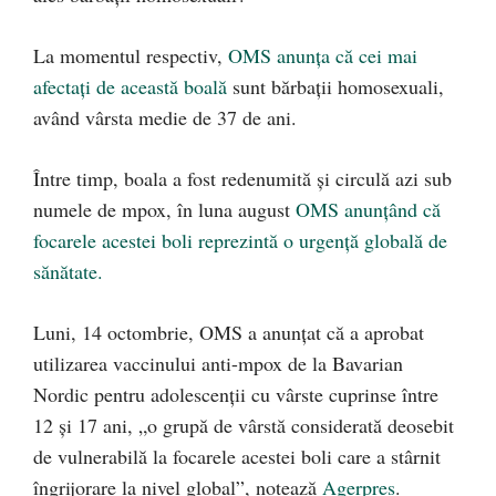
La momentul respectiv,
OMS anunța că cei mai
afectați de această boală
sunt bărbații homosexuali,
având vârsta medie de 37 de ani.
Între timp, boala a fost redenumită și circulă azi sub
numele de mpox, în luna august
OMS anunțând că
focarele acestei boli reprezintă o urgență globală de
sănătate.
Luni, 14 octombrie, OMS a anunțat că a aprobat
utilizarea vaccinului anti-mpox de la Bavarian
Nordic pentru adolescenţii cu vârste cuprinse între
12 şi 17 ani, „o grupă de vârstă considerată deosebit
de vulnerabilă la focarele acestei boli care a stârnit
îngrijorare la nivel global”, notează
Agerpres
.