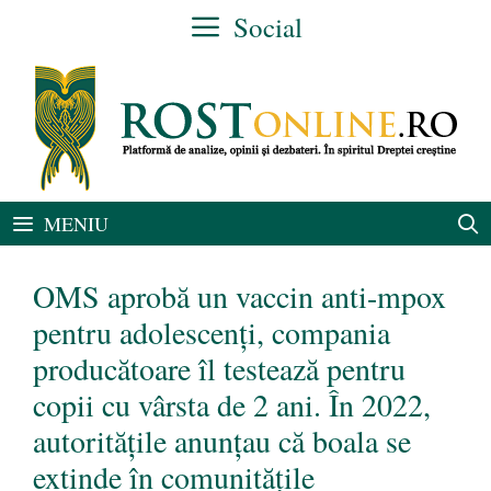
Sari
Social
la
conținut
MENIU
OMS aprobă un vaccin anti-mpox
pentru adolescenți, compania
producătoare îl testează pentru
copii cu vârsta de 2 ani. În 2022,
autoritățile anunțau că boala se
extinde în comunitățile