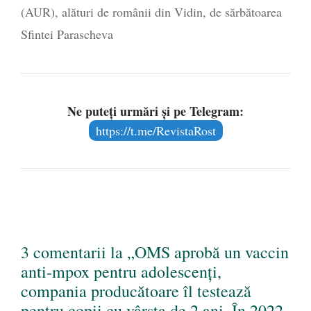
(AUR), alături de românii din Vidin, de sărbătoarea
Sfintei Parascheva
Ne puteți urmări și pe Telegram:
https://t.me/RevistaRost
3 comentarii la „OMS aprobă un vaccin
anti-mpox pentru adolescenți,
compania producătoare îl testează
pentru copii cu vârsta de 2 ani. În 2022,