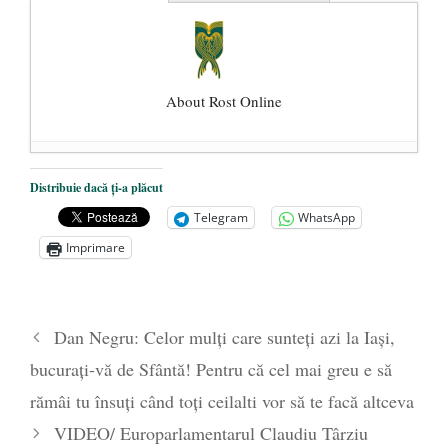
About Rost Online
Dezvăluiri cutremurătoare despre
Distribuie dacă ți-a plăcut
președintele Ucrainei, Volodymyr
Telegram
WhatsApp
Zelensky
- 13 mai 2026
Imprimare
Statul care servește Națiunea
- 21 aprilie
2026
Legea Vexler produce efecte. Bustul
Dan Negru: Celor mulți care sunteți azi la Iași,
poetului Octavian Goga, înlăturat din Iași
bucurați-vă de Sfântă! Pentru că cel mai greu e să
- 16 aprilie 2026
rămâi tu însuți când toți ceilalti vor să te facă altceva
VIDEO/ Europarlamentarul Claudiu Târziu