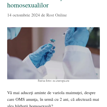
homosexualilor
14 octombrie 2024
de
Rost Online
Sursa foto: ec.europa.eu
Vă mai aduceți aminte de variola maimuței, despre
care OMS anunța, în urmă cu 2 ani, că afectează mai
ales bărbații homosexuali?