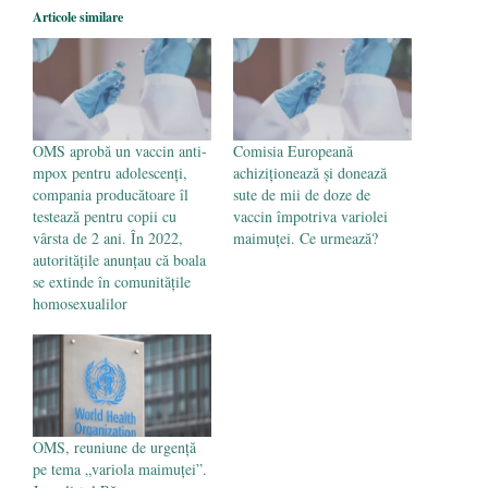
Articole similare
OMS aprobă un vaccin anti-
Comisia Europeană
mpox pentru adolescenți,
achiziționează și donează
compania producătoare îl
sute de mii de doze de
testează pentru copii cu
vaccin împotriva variolei
vârsta de 2 ani. În 2022,
maimuței. Ce urmează?
autoritățile anunțau că boala
se extinde în comunitățile
homosexualilor
OMS, reuniune de urgență
pe tema „variola maimuței”.