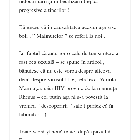
indoctrinarii și imbecilizarii treptat
progresive a tinerilor !
Bănuiesc că în cauzalitatea acestei așa zise
boli , ” Maimutelor ” se referă la noi .
Iar faptul că anterior o cale de transmitere a
fost cea sexuală – se spune în articol ,
bănuiesc că nu este vorba despre altceva
decît despre virusul HIV, rebotezat Variola
Maimuței, căci HIV provine de la maimuța
Rhesus – cel puțin așa ni s-a povestit la
vremea ” descoperirii ” sale ( pariez că în
laborator ! ) .
Toate vechi și nouă toate, după spusa lui
Eminescu…