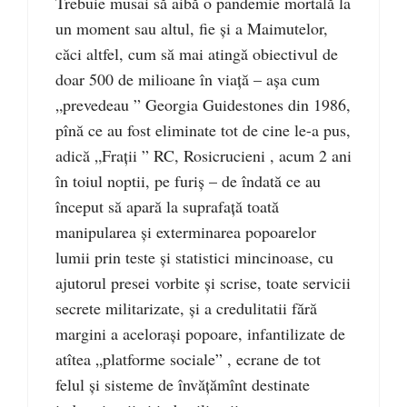
Trebuie musai să aibă o pandemie mortală la
un moment sau altul, fie și a Maimutelor,
căci altfel, cum să mai atingă obiectivul de
doar 500 de milioane în viață – așa cum
„prevedeau ” Georgia Guidestones din 1986,
pînă ce au fost eliminate tot de cine le-a pus,
adică „Frații ” RC, Rosicrucieni , acum 2 ani
în toiul noptii, pe furiș – de îndată ce au
început să apară la suprafață toată
manipularea și exterminarea popoarelor
lumii prin teste și statistici mincinoase, cu
ajutorul presei vorbite și scrise, toate servicii
secrete militarizate, și a credulitatii fără
margini a acelorași popoare, infantilizate de
atîtea „platforme sociale” , ecrane de tot
felul și sisteme de învățămînt destinate