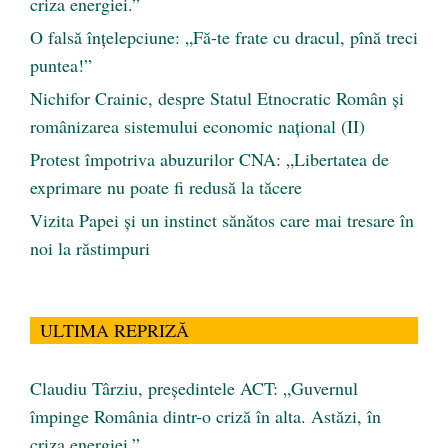
criza energiei.”
O falsă înțelepciune: „Fă-te frate cu dracul, pînă treci
puntea!”
Nichifor Crainic, despre Statul Etnocratic Român şi
românizarea sistemului economic naţional (II)
Protest împotriva abuzurilor CNA: „Libertatea de
exprimare nu poate fi redusă la tăcere
Vizita Papei și un instinct sănătos care mai tresare în
noi la răstimpuri
ULTIMA REPRIZĂ
Claudiu Târziu, președintele ACT: „Guvernul
împinge România dintr-o criză în alta. Astăzi, în
criza energiei.”