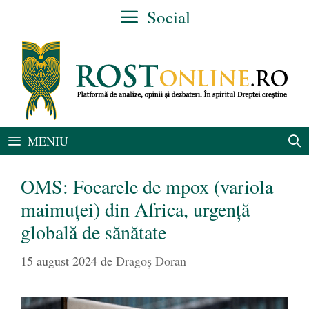
Sari
Social
la
conținut
MENIU
OMS: Focarele de mpox (variola
maimuței) din Africa, urgență
globală de sănătate
15 august 2024
de
Dragoș Doran