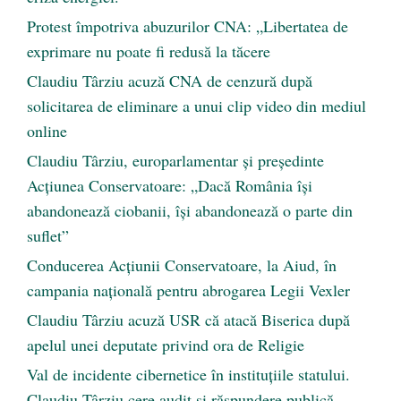
Protest împotriva abuzurilor CNA: „Libertatea de
exprimare nu poate fi redusă la tăcere
Claudiu Târziu acuză CNA de cenzură după
solicitarea de eliminare a unui clip video din mediul
online
Claudiu Târziu, europarlamentar și președinte
Acțiunea Conservatoare: „Dacă România își
abandonează ciobanii, își abandonează o parte din
suflet”
Conducerea Acțiunii Conservatoare, la Aiud, în
campania națională pentru abrogarea Legii Vexler
Claudiu Târziu acuză USR că atacă Biserica după
apelul unei deputate privind ora de Religie
Val de incidente cibernetice în instituțiile statului.
Claudiu Târziu cere audit și răspundere publică