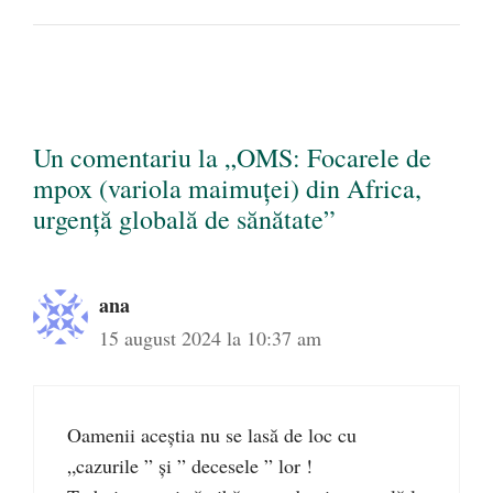
Un comentariu la „OMS: Focarele de
mpox (variola maimuței) din Africa,
urgență globală de sănătate”
ana
15 august 2024 la 10:37 am
Oamenii aceștia nu se lasă de loc cu
„cazurile ” și ” decesele ” lor !