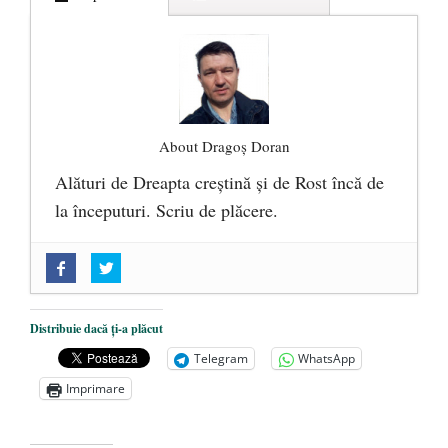
About Dragoș Doran
Alături de Dreapta creștină și de Rost încă de
la începuturi. Scriu de plăcere.
„Acum nu e momentul”
- 22 martie 2025
O nouă autostradă distruge pădurea
amazoniană, pentru summitul climatic
Distribuie dacă ți-a plăcut
COP30
- 14 martie 2025
Telegram
WhatsApp
Alegeri controlate
- 11 martie 2025
Imprimare