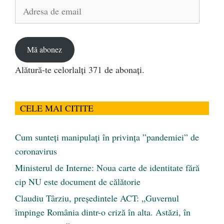
Adresa
de
email
Mă abonez
Alătură-te celorlalți 371 de abonați.
CELE MAI CITITE
Cum sunteți manipulați în privința ”pandemiei” de
coronavirus
Ministerul de Interne: Noua carte de identitate fără
cip NU este document de călătorie
Claudiu Târziu, președintele ACT: „Guvernul
împinge România dintr-o criză în alta. Astăzi, în