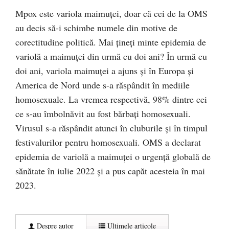
Mpox este variola maimuței, doar că cei de la OMS
au decis să-i schimbe numele din motive de
corectitudine politică. Mai țineți minte epidemia de
variolă a maimuței din urmă cu doi ani? În urmă cu
doi ani, variola maimuței a ajuns și în Europa și
America de Nord unde s-a răspândit în mediile
homosexuale. La vremea respectivă, 98% dintre cei
ce s-au îmbolnăvit au fost bărbați homosexuali.
Virusul s-a răspândit atunci în cluburile și în timpul
festivalurilor pentru homosexuali. OMS a declarat
epidemia de variolă a maimuței o urgență globală de
sănătate în iulie 2022 și a pus capăt acesteia în mai
2023.
Despre autor
Ultimele articole