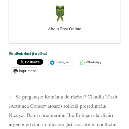
About Rost Online
Dezvăluiri cutremurătoare despre
Distribuie dacă ți-a plăcut
președintele Ucrainei, Volodymyr
Telegram
WhatsApp
Zelensky
- 13 mai 2026
Imprimare
Statul care servește Națiunea
- 21 aprilie
2026
Legea Vexler produce efecte. Bustul
Se pregatește România de război? Claudiu Târziu
poetului Octavian Goga, înlăturat din Iași
(Acțiunea Conservatoare) solicită președintelui
- 16 aprilie 2026
Nicușor Dan și premierului Ilie Bolojan clarificări
urgente privind implicarea țării noastre în conflictul