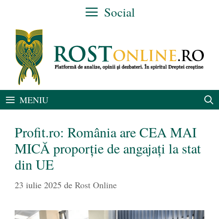
Sari
Social
la
conținut
MENIU
Profit.ro: România are CEA MAI
MICĂ proporție de angajați la stat
din UE
23 iulie 2025
de
Rost Online