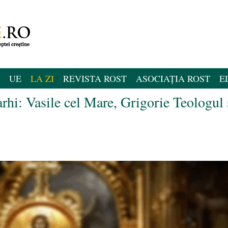
UE
LA ZI
REVISTA ROST
ASOCIAȚIA ROST
E
rarhi: Vasile cel Mare, Grigorie Teologul 