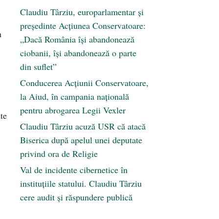
Claudiu Târziu, europarlamentar și
președinte Acțiunea Conservatoare:
n
„Dacă România își abandonează
ciobanii, își abandonează o parte
din suflet”
Conducerea Acțiunii Conservatoare,
la Aiud, în campania națională
pentru abrogarea Legii Vexler
te
Claudiu Târziu acuză USR că atacă
Biserica după apelul unei deputate
privind ora de Religie
Val de incidente cibernetice în
instituțiile statului. Claudiu Târziu
cere audit și răspundere publică