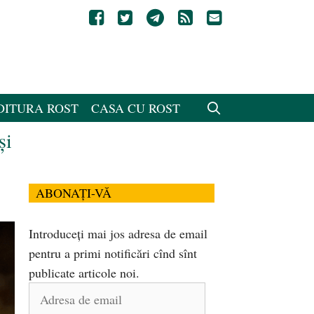
DITURA ROST
CASA CU ROST
şi
ABONAȚI-VĂ
Introduceți mai jos adresa de email
pentru a primi notificări cînd sînt
publicate articole noi.
Adresa
de