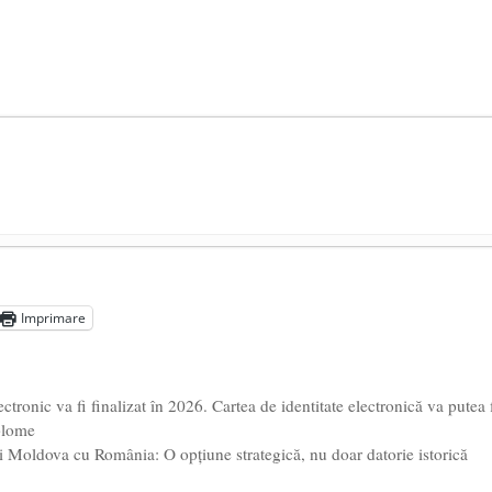
președintele Ucrainei, Volodymyr Zelensky
- 13 mai 2026
aprilie 2026
Imprimare
l poetului Octavian Goga, înlăturat din Iași
- 16 aprilie 2026
ronic va fi finalizat în 2026. Cartea de identitate electronică va putea 
iplome
i Moldova cu România: O opțiune strategică, nu doar datorie istorică