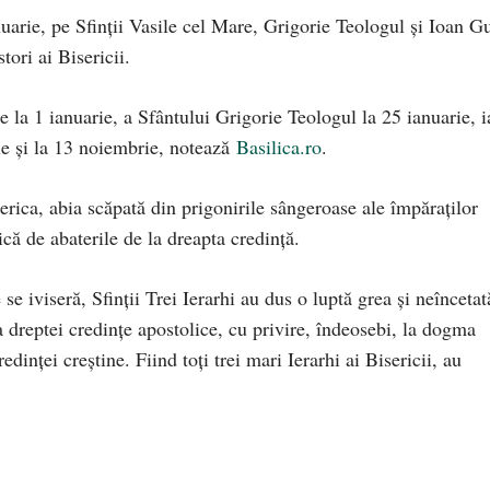
nuarie, pe Sfinţii Vasile cel Mare, Grigorie Teologul şi Ioan G
tori ai Bisericii.
 la 1 ianuarie, a Sfântului Grigorie Teologul la 25 ianuarie, i
ie şi la 13 noiembrie, notează
Basilica.ro
.
iserica, abia scăpată din prigonirile sângeroase ale împăraţilor
că de abaterile de la dreapta credinţă.
se iviseră, Sfinţii Trei Ierarhi au dus o luptă grea şi neîncetat
a dreptei credinţe apostolice, cu privire, îndeosebi, la dogma
dinţei creştine. Fiind toţi trei mari Ierarhi ai Bisericii, au