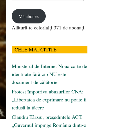
email
Mă abonez
Alătură-te celorlalți 371 de abonați.
CELE MAI CITITE
Ministerul de Interne: Noua carte de
identitate fără cip NU este
document de călătorie
Protest împotriva abuzurilor CNA:
„Libertatea de exprimare nu poate fi
redusă la tăcere
Claudiu Târziu, președintele ACT:
„Guvernul împinge România dintr-o