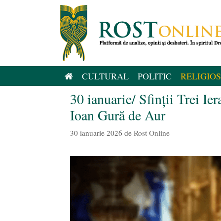
Sari
la
conținut
CULTURAL
POLITIC
RELIGIOS
30 ianuarie/ Sfinţii Trei Ie
Ioan Gură de Aur
30 ianuarie 2026
de
Rost Online