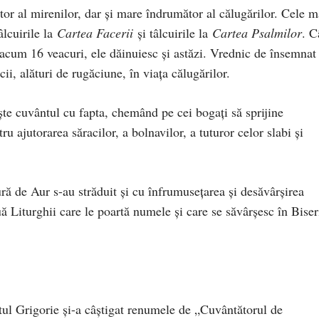
tor al mirenilor, dar şi mare îndrumător al călugărilor. Cele m
âlcuirile la
Cartea Facerii
şi tâlcuirile la
Cartea Psalmilor
. C
, acum 16 veacuri, ele dăinuiesc şi astăzi. Vrednic de însemnat
ii, alături de rugăciune, în viaţa călugărilor.
şte cuvântul cu fapta, chemând pe cei bogaţi să sprijine
u ajutorarea săracilor, a bolnavilor, a tuturor celor slabi şi
ră de Aur s-au străduit şi cu înfrumuseţarea şi desăvârşirea
uă Liturghii care le poartă numele şi care se săvârşesc în Biser
tul Grigorie şi-a câştigat renumele de „Cuvântătorul de