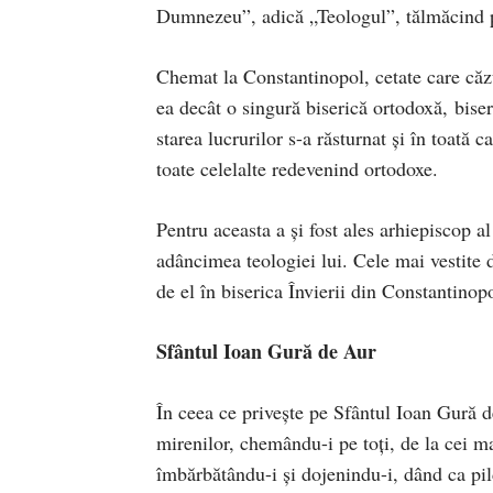
Dumnezeu”, adică „Teologul”, tălmăcind pe
Chemat la Constantinopol, cetate care căzu
ea decât o singură biserică ortodoxă, biser
starea lucrurilor s-a răsturnat şi în toată 
toate celelalte redevenind ortodoxe.
Pentru aceasta a şi fost ales arhiepiscop a
adâncimea teologiei lui. Cele mai vestite 
de el în biserica Învierii din Constantinop
Sfântul Ioan Gură de Aur
În ceea ce priveşte pe Sfântul Ioan Gură d
mirenilor, chemându-i pe toţi, de la cei ma
îmbărbătându-i şi dojenindu-i, dând ca pild