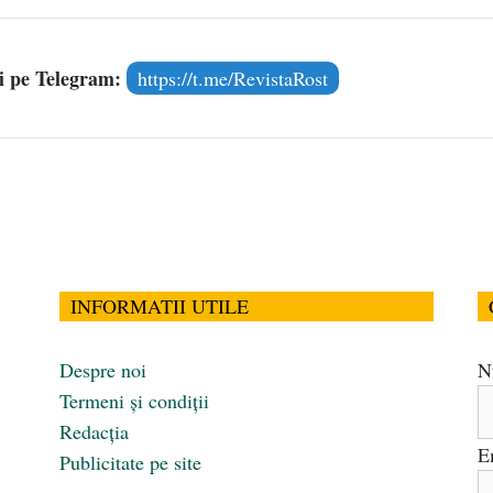
și pe Telegram:
https://t.me/RevistaRost
INFORMATII UTILE
Despre noi
N
Termeni și condiții
Redacția
E
Publicitate pe site