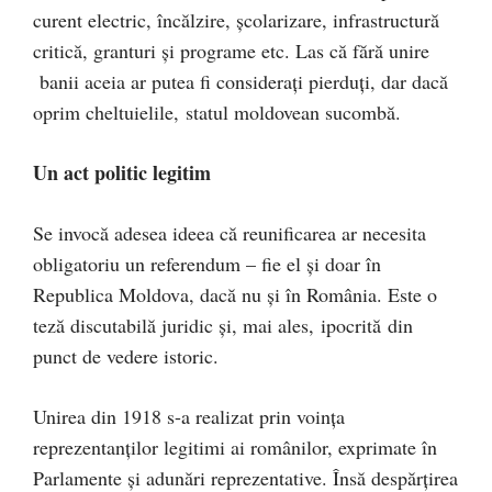
curent electric, încălzire, școlarizare, infrastructură
critică, granturi și programe etc. Las că fără unire
banii aceia ar putea fi considerați pierduți, dar dacă
oprim cheltuielile, statul moldovean sucombă.
Un act politic legitim
Se invocă adesea ideea că reunificarea ar necesita
obligatoriu un referendum – fie el și doar în
Republica Moldova, dacă nu și în România. Este o
teză discutabilă juridic și, mai ales, ipocrită din
punct de vedere istoric.
Unirea din 1918 s-a realizat prin voința
reprezentanților legitimi ai românilor, exprimate în
Parlamente și adunări reprezentative. Însă despărțirea