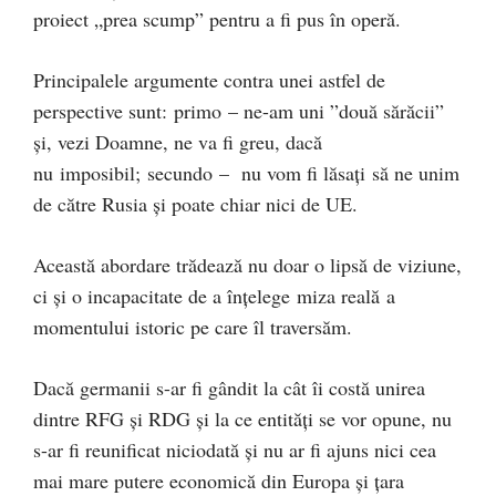
proiect „prea scump” pentru a fi pus în operă.
Principalele argumente contra unei astfel de
perspective sunt: primo – ne-am uni ”două sărăcii”
și, vezi Doamne, ne va fi greu, dacă
nu imposibil; secundo – nu vom fi lăsați să ne unim
de către Rusia și poate chiar nici de UE.
Această abordare trădează nu doar o lipsă de viziune,
ci și o incapacitate de a înțelege miza reală a
momentului istoric pe care îl traversăm.
Dacă germanii s-ar fi gândit la cât îi costă unirea
dintre RFG și RDG și la ce entități se vor opune, nu
s-ar fi reunificat niciodată și nu ar fi ajuns nici cea
mai mare putere economică din Europa și țara