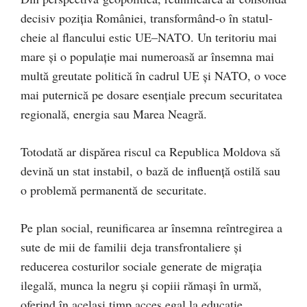
decisiv poziția României, transformând-o în statul-
cheie al flancului estic UE–NATO. Un teritoriu mai
mare și o populație mai numeroasă ar însemna mai
multă greutate politică în cadrul UE și NATO, o voce
mai puternică pe dosare esențiale precum securitatea
regională, energia sau Marea Neagră.
Totodată ar dispărea riscul ca Republica Moldova să
devină un stat instabil, o bază de influență ostilă sau
o problemă permanentă de securitate.
Pe plan social, reunificarea ar însemna reîntregirea a
sute de mii de familii deja transfrontaliere și
reducerea costurilor sociale generate de migrația
ilegală, munca la negru și copiii rămași în urmă,
oferind în același timp acces egal la educație,