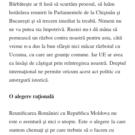
Bărbătește ar fi însă să scurtăm proesul, să luăm
hotărârea reunirii în Parlamentele de la Chișinău și
București și să trecem imediat la treabă. Nimeni nu
ne va putea sta împotrivă. Rusiei nu-i dă mâna să
pornească un război contra noastră pentru asta, câtă
vreme n-a dus la bun sfârșit nici măcar războiul cu
Ucraina, cu care are granițe comune. Iar UE ar avea
ea însăși de câștigat prin reîntregirea noastră. Dreptul
internațional ne permite oricum acest act politic cu
anvergură istorică.
O alegere rațională
Reunificarea României cu Republica Moldova nu
este o aventură și nici o utopie. Este o alegere la care
suntem chemați și pe care trebuie să o facem cu