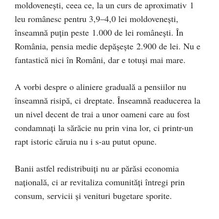
moldovenești, ceea ce, la un curs de aproximativ 1
leu românesc pentru 3,9–4,0 lei moldovenești,
înseamnă puțin peste 1.000 de lei românești. În
România, pensia medie depășește 2.900 de lei. Nu e
fantastică nici în Români, dar e totuși mai mare.
A vorbi despre o aliniere graduală a pensiilor nu
înseamnă risipă, ci dreptate. Înseamnă readucerea la
un nivel decent de trai a unor oameni care au fost
condamnați la sărăcie nu prin vina lor, ci printr-un
rapt istoric căruia nu i s-au putut opune.
Banii astfel redistribuiți nu ar părăsi economia
națională, ci ar revitaliza comunități întregi prin
consum, servicii și venituri bugetare sporite.