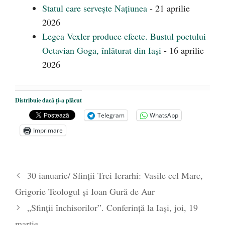
Statul care servește Națiunea
- 21 aprilie
2026
Legea Vexler produce efecte. Bustul poetului
Octavian Goga, înlăturat din Iași
- 16 aprilie
2026
Distribuie dacă ți-a plăcut
Telegram
WhatsApp
Imprimare
30 ianuarie/ Sfinţii Trei Ierarhi: Vasile cel Mare,
Grigorie Teologul şi Ioan Gură de Aur
„Sfinții închisorilor”. Conferință la Iași, joi, 19
martie