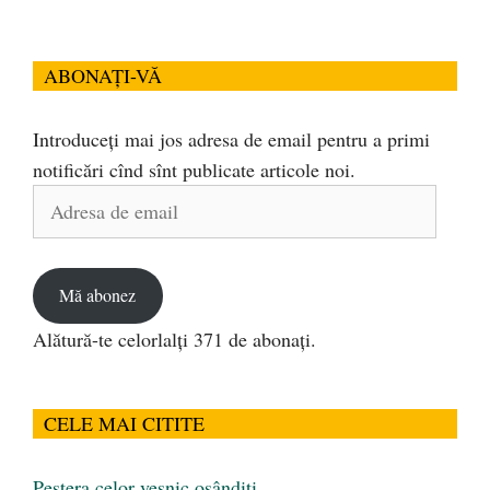
ABONAȚI-VĂ
Introduceți mai jos adresa de email pentru a primi
notificări cînd sînt publicate articole noi.
Adresa
de
email
Mă abonez
Alătură-te celorlalți 371 de abonați.
CELE MAI CITITE
Peştera celor veşnic osândiţi