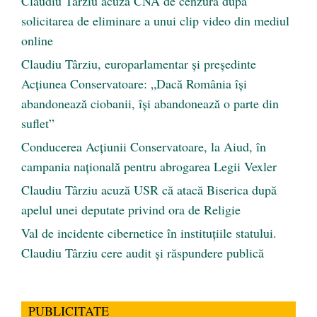
Claudiu Târziu acuză CNA de cenzură după
solicitarea de eliminare a unui clip video din mediul
online
Claudiu Târziu, europarlamentar și președinte
Acțiunea Conservatoare: „Dacă România își
abandonează ciobanii, își abandonează o parte din
suflet”
Conducerea Acțiunii Conservatoare, la Aiud, în
campania națională pentru abrogarea Legii Vexler
Claudiu Târziu acuză USR că atacă Biserica după
apelul unei deputate privind ora de Religie
Val de incidente cibernetice în instituțiile statului.
Claudiu Târziu cere audit și răspundere publică
PUBLICITATE