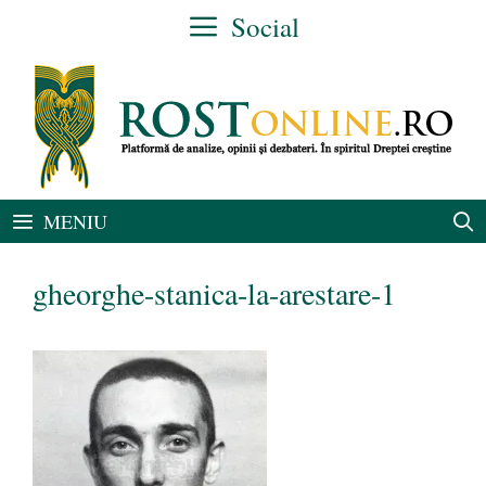
Sari
Social
la
conținut
MENIU
gheorghe-stanica-la-arestare-1