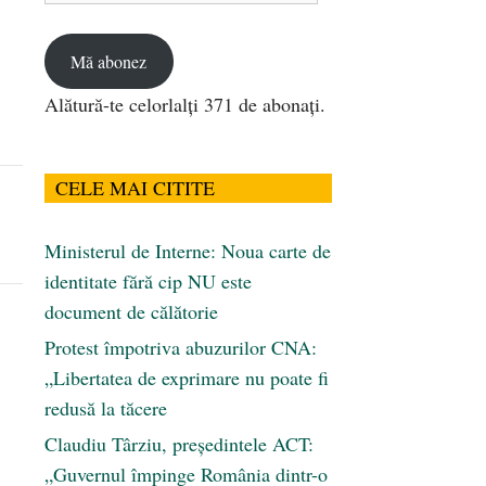
email
Mă abonez
Alătură-te celorlalți 371 de abonați.
CELE MAI CITITE
Ministerul de Interne: Noua carte de
identitate fără cip NU este
document de călătorie
Protest împotriva abuzurilor CNA:
„Libertatea de exprimare nu poate fi
redusă la tăcere
Claudiu Târziu, președintele ACT:
„Guvernul împinge România dintr-o