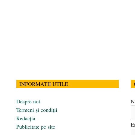
INFORMATII UTILE
Despre noi
N
Termeni și condiții
Redacția
E
Publicitate pe site