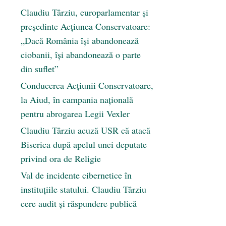
Claudiu Târziu, europarlamentar și
președinte Acțiunea Conservatoare:
„Dacă România își abandonează
ciobanii, își abandonează o parte
din suflet”
Conducerea Acțiunii Conservatoare,
la Aiud, în campania națională
pentru abrogarea Legii Vexler
Claudiu Târziu acuză USR că atacă
Biserica după apelul unei deputate
privind ora de Religie
Val de incidente cibernetice în
instituțiile statului. Claudiu Târziu
cere audit și răspundere publică