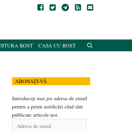
DITURA ROST
CASA CU ROST
ABONAȚI-VĂ
Introduceți mai jos adresa de email
pentru a primi notificări cînd sînt
publicate articole noi.
Adresa
de