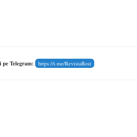
și pe Telegram:
https://t.me/RevistaRost