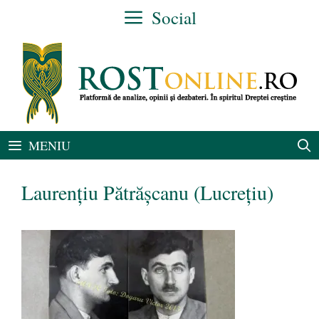
Sari
Social
la
conținut
MENIU
Laurențiu Pătrășcanu (Lucrețiu)