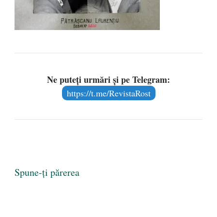
Ne puteți urmări și pe Telegram:
https://t.me/RevistaRost
Spune-ți părerea