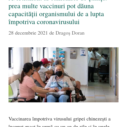
prea multe vaccinuri pot dăuna
capacității organismului de a lupta
împotriva coronavirusului
28 decembrie 2021
de
Dragoș Doran
Vaccinarea împotriva virusului gripei chinezești a
început exact în urmă cu un an de zile și în unele