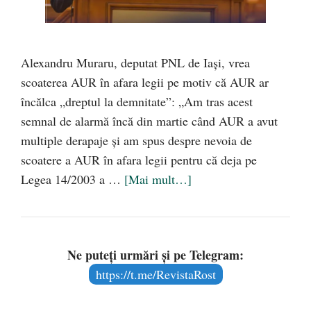
Alexandru Muraru, deputat PNL de Iași, vrea
scoaterea AUR în afara legii pe motiv că AUR ar
încălca „dreptul la demnitate”: „Am tras acest
semnal de alarmă încă din martie când AUR a avut
multiple derapaje și am spus despre nevoia de
scoatere a AUR în afara legii pentru că deja pe
Legea 14/2003 a …
[Mai mult…]
Ne puteți urmări și pe Telegram:
https://t.me/RevistaRost