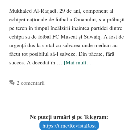
Mukhaled Al-Raqadi, 29 de ani, component al
echipei naționale de fotbal a Omanului, s-a prăbușit
pe teren în timpul încălzirii înaintea partidei dintre
echipa sa de fotbal FC Muscat și Suwaiq. A fost de
urgență dus la spital cu salvarea unde medicii au
făcut tot posibilul să-l salveze. Din păcate, fără
succes. A decedat în …
[Mai mult…]
2 comentarii
Ne puteți urmări și pe Telegram:
https://t.me/RevistaRost