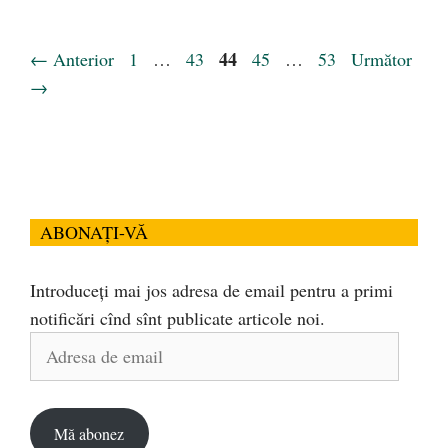
Pagina
Pagina
Pagina
44
Pagina
Pagina
←
Anterior
1
…
43
45
…
53
Următor
→
ABONAȚI-VĂ
Introduceți mai jos adresa de email pentru a primi
notificări cînd sînt publicate articole noi.
Adresa
de
email
Mă abonez