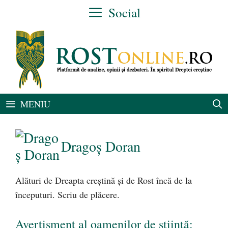
Sari
Social
la
conținut
MENIU
Dragoș Doran
Alături de Dreapta creștină și de Rost încă de la
începuturi. Scriu de plăcere.
Avertisment al oamenilor de știință: