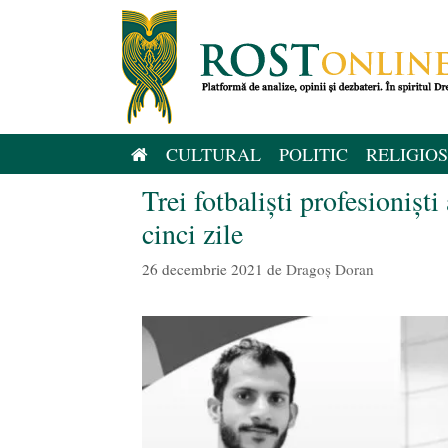
Sari
la
conținut
CULTURAL
POLITIC
RELIGIOS
Trei fotbaliști profesioniști
cinci zile
26 decembrie 2021
de
Dragoș Doran