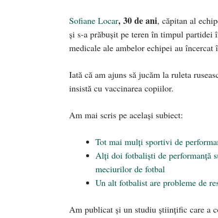
, 30 de ani
Sofiane Locar
, căpitan al echi
și s-a prăbușit pe teren în timpul partide
medicale ale ambelor echipei au încercat 
Iată că am ajuns să jucăm la ruleta rusească
insistă cu vaccinarea copiilor.
Am mai scris pe același subiect:
Tot mai mulți sportivi de performa
Alți doi fotbaliști de performanță s
meciurilor de fotbal
Un alt fotbalist are probleme de res
Am publicat și un studiu științific care a