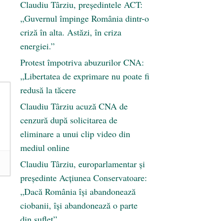
Claudiu Târziu, președintele ACT:
„Guvernul împinge România dintr-o
criză în alta. Astăzi, în criza
energiei.”
Protest împotriva abuzurilor CNA:
„Libertatea de exprimare nu poate fi
redusă la tăcere
Claudiu Târziu acuză CNA de
cenzură după solicitarea de
eliminare a unui clip video din
mediul online
Claudiu Târziu, europarlamentar și
președinte Acțiunea Conservatoare:
„Dacă România își abandonează
ciobanii, își abandonează o parte
din suflet”