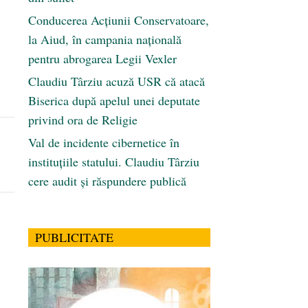
Conducerea Acțiunii Conservatoare,
la Aiud, în campania națională
pentru abrogarea Legii Vexler
l
Claudiu Târziu acuză USR că atacă
Biserica după apelul unei deputate
privind ora de Religie
Val de incidente cibernetice în
instituțiile statului. Claudiu Târziu
cere audit și răspundere publică
PUBLICITATE