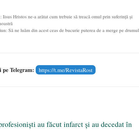
 Iisus Hristos ne-a arătat cum trebuie să treacă omul prin suferință și
noastră
iun: Să ne luăm din acest ceas de bucurie puterea de a merge pe drumu
și pe Telegram:
https://t.me/RevistaRost
profesioniști au făcut infarct și au decedat în