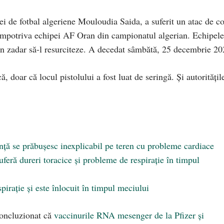
pei de fotbal algeriene Mouloudia Saida, a suferit un atac de c
i împotriva echipei AF Oran din campionatul algerian. Echipele
în zadar să-l resurciteze. A decedat sâmbătă, 25 decembrie 20
, doar că locul pistolului a fost luat de seringă. Și autoritățil
nță se prăbușesc inexplicabil pe teren cu probleme cardiace
uferă dureri toracice și probleme de respirație în timpul
pirație și este înlocuit în timpul meciului
 concluzionat că
vaccinurile RNA mesenger de la Pfizer și