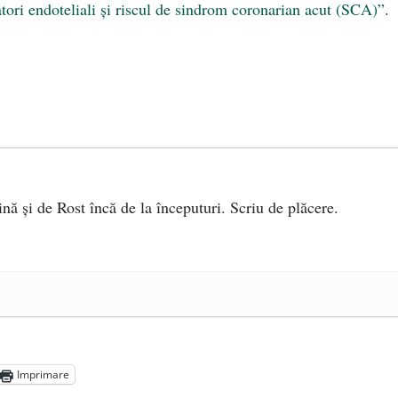
ori endoteliali și riscul de sindrom coronarian acut (SCA)”
.
ină și de Rost încă de la începuturi. Scriu de plăcere.
e 2025
ea amazoniană, pentru summitul climatic COP30
- 14 martie
5
Imprimare