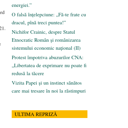
energiei.”
ord
O falsă înțelepciune: „Fă-te frate cu
dracul, pînă treci puntea!”
21.
Nichifor Crainic, despre Statul
Etnocratic Român şi românizarea
e
sistemului economic naţional (II)
Protest împotriva abuzurilor CNA:
„Libertatea de exprimare nu poate fi
redusă la tăcere
Vizita Papei și un instinct sănătos
care mai tresare în noi la răstimpuri
ULTIMA REPRIZĂ