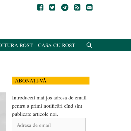
DITURA ROST
CASA CU ROST
ABONAȚI-VĂ
Introduceți mai jos adresa de email
pentru a primi notificări cînd sînt
publicate articole noi.
Adresa
de