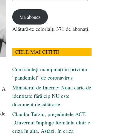
email
Mă abonez
Alătură-te celorlalți 371 de abonați.
CELE MAI CITITE
Cum sunteți manipulați în privința
”pandemiei” de coronavirus
Ministerul de Interne: Noua carte de
. A
identitate fără cip NU este
document de călătorie
 de
Claudiu Târziu, președintele ACT:
„Guvernul împinge România dintr-o
criză în alta. Astăzi, în criza