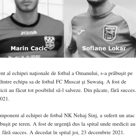
t al echipei naționale de fotbal a Omanului, s-a prăbușit pe
i dintre echipa sa de fotbal FC Muscat și Suwaiq. A fost de
cii au făcut tot posibilul să-l salveze. Din păcate, fără succes
2021.
component al echipei de fotbal NK Nehaj Sinj, a suferit un atac
bușit pe teren. A fost de urgență dus la spital unde medicii au
e, fără succes. A decedat în spital joi, 23 decembrie 2021.