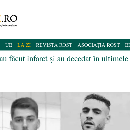
UE
LA ZI
REVISTA ROST
ASOCIAȚIA ROST
E
 au făcut infarct și au decedat în ultimele