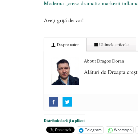
Moderna „cresc dramatic markerii inflamat
Aveți grijă de voi!
Despre autor
Ultimele articole
About Dragoș Doran
Alături de Dreapta creșt
„Acum nu e momentul”
- 22 marti
O nouă autostradă distruge pădur
2025
Distribuie dacă ți-a plăcut
Alegeri controlate
- 11 martie 202
Telegram
WhatsApp