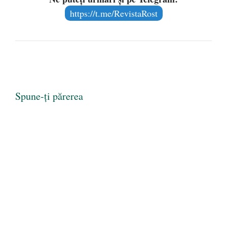
https://t.me/RevistaRost
Spune-ți părerea