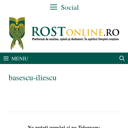
Sari
Social
la
conținut
MENIU
basescu-iliescu
Ne puteți urmări și pe Telegram: