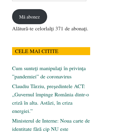
email
Mă abonez
Alătură-te celorlalți 371 de abonați.
CELE MAI CITITE
Cum sunteți manipulați în privința
”pandemiei” de coronavirus
Claudiu Târziu, președintele ACT:
„Guvernul împinge România dintr-o
criză în alta. Astăzi, în criza
energiei.”
Ministerul de Interne: Noua carte de
identitate fără cip NU este