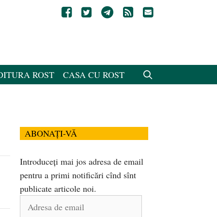
DITURA ROST
CASA CU ROST
ABONAȚI-VĂ
Introduceți mai jos adresa de email
pentru a primi notificări cînd sînt
publicate articole noi.
Adresa
de