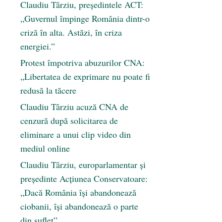
Claudiu Târziu, președintele ACT:
„Guvernul împinge România dintr-o
criză în alta. Astăzi, în criza
energiei.”
Protest împotriva abuzurilor CNA:
„Libertatea de exprimare nu poate fi
redusă la tăcere
Claudiu Târziu acuză CNA de
cenzură după solicitarea de
eliminare a unui clip video din
mediul online
Claudiu Târziu, europarlamentar și
președinte Acțiunea Conservatoare:
„Dacă România își abandonează
ciobanii, își abandonează o parte
din suflet”