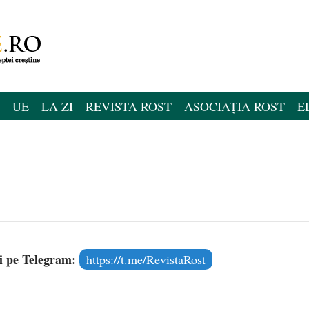
UE
LA ZI
REVISTA ROST
ASOCIAȚIA ROST
E
și pe Telegram:
https://t.me/RevistaRost