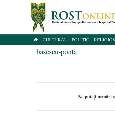
Sari
la
conținut
CULTURAL
POLITIC
RELIGIOS
basescu-ponta
Ne puteți urmări 