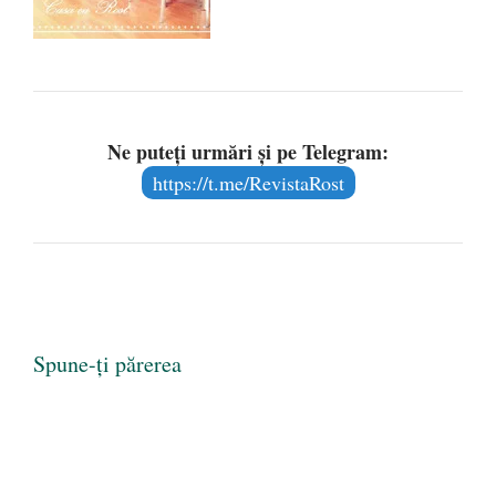
Ne puteți urmări și pe Telegram:
https://t.me/RevistaRost
Spune-ți părerea