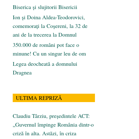
Biserica și slujitorii Bisericii
Ion și Doina Aldea-Teodorovici,
comemorați la Coșereni, la 32 de
ani de la trecerea la Domnul
350.000 de români pot face o
minune! Cu un singur leu de om
Legea deocheată a domnului
Dragnea
ULTIMA REPRIZĂ
Claudiu Târziu, președintele ACT:
„Guvernul împinge România dintr-o
criză în alta. Astăzi, în criza