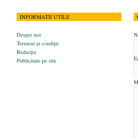
INFORMATII UTILE
Despre noi
N
Termeni și condiții
Redacția
E
Publicitate pe site
M