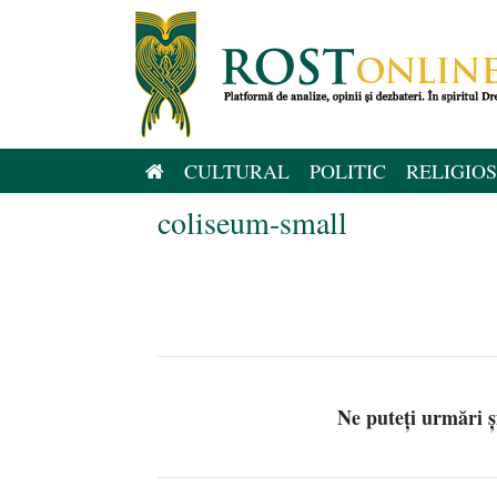
Sari
la
conținut
CULTURAL
POLITIC
RELIGIOS
coliseum-small
Ne puteți urmări 