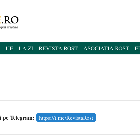
UE
LA ZI
REVISTA ROST
ASOCIAȚIA ROST
E
și pe Telegram:
https://t.me/RevistaRost