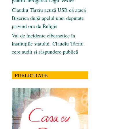
pentru abrogarea Legii Vexler
Claudiu Târziu acuză USR că atacă
Biserica după apelul unei deputate
privind ora de Religie
Val de incidente cibernetice în
instituțiile statului. Claudiu Târziu
cere audit și răspundere publică
PUBLICITATE