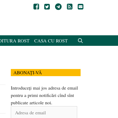
DITURA ROST
CASA CU ROST
ABONAȚI-VĂ
Introduceți mai jos adresa de email
pentru a primi notificări cînd sînt
publicate articole noi.
Adresa
de