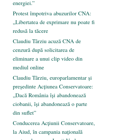
energiei.”
Protest împotriva abuzurilor CNA:
„Libertatea de exprimare nu poate fi
redusă la tăcere
Claudiu Târziu acuză CNA de
cenzură după solicitarea de
eliminare a unui clip video din
mediul online
Claudiu Târziu, europarlamentar și
președinte Acțiunea Conservatoare:
„Dacă România își abandonează
ciobanii, își abandonează o parte
din suflet”
Conducerea Acțiunii Conservatoare,
la Aiud, în campania națională