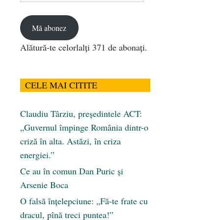
email
Mă abonez
Alătură-te celorlalți 371 de abonați.
CELE MAI CITITE
Claudiu Târziu, președintele ACT:
„Guvernul împinge România dintr-o
criză în alta. Astăzi, în criza
energiei.”
Ce au în comun Dan Puric şi
Arsenie Boca
O falsă înțelepciune: „Fă-te frate cu
dracul, pînă treci puntea!”