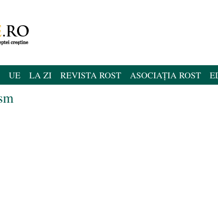
UE
LA ZI
REVISTA ROST
ASOCIAȚIA ROST
E
ism