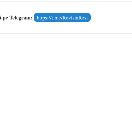
și pe Telegram:
https://t.me/RevistaRost