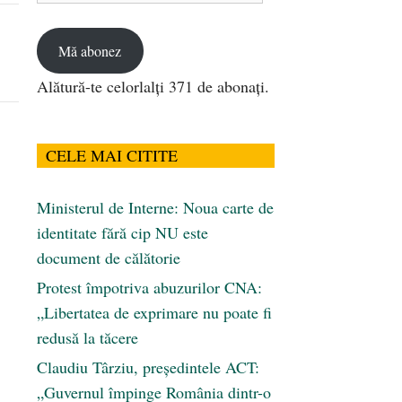
email
Mă abonez
Alătură-te celorlalți 371 de abonați.
CELE MAI CITITE
Ministerul de Interne: Noua carte de
identitate fără cip NU este
document de călătorie
Protest împotriva abuzurilor CNA:
„Libertatea de exprimare nu poate fi
redusă la tăcere
Claudiu Târziu, președintele ACT:
„Guvernul împinge România dintr-o