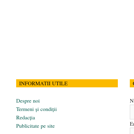
INFORMATII UTILE
Despre noi
N
Termeni și condiții
Redacția
E
Publicitate pe site