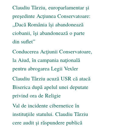
Claudiu Târziu, europarlamentar și
președinte Acțiunea Conservatoare:
„Dacă România își abandonează
ciobanii, își abandonează o parte
din suflet”
Conducerea Acțiunii Conservatoare,
la Aiud, în campania națională
pentru abrogarea Legii Vexler
Claudiu Târziu acuză USR că atacă
Biserica după apelul unei deputate
privind ora de Religie
Val de incidente cibernetice în
instituțiile statului. Claudiu Târziu
cere audit și răspundere publică