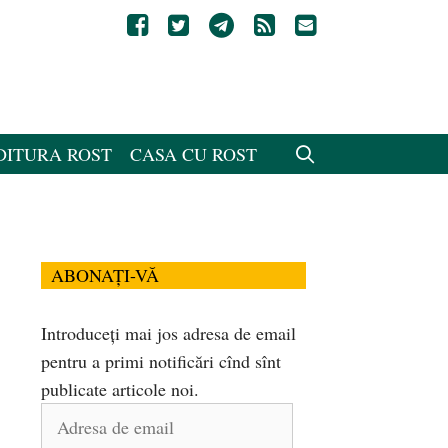
DITURA ROST
CASA CU ROST
ABONAȚI-VĂ
Introduceți mai jos adresa de email
pentru a primi notificări cînd sînt
publicate articole noi.
Adresa
de