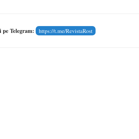
și pe Telegram:
https://t.me/RevistaRost