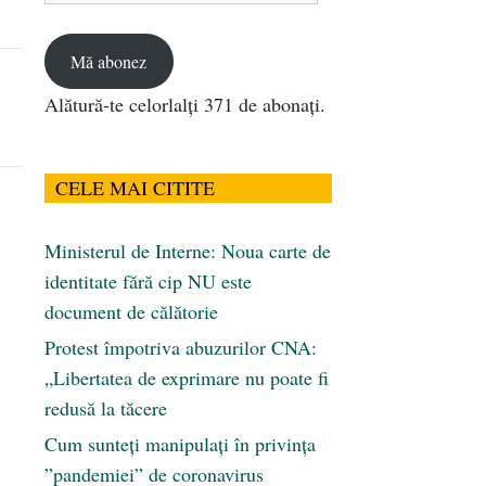
email
Mă abonez
Alătură-te celorlalți 371 de abonați.
CELE MAI CITITE
Ministerul de Interne: Noua carte de
identitate fără cip NU este
document de călătorie
Protest împotriva abuzurilor CNA:
„Libertatea de exprimare nu poate fi
redusă la tăcere
Cum sunteți manipulați în privința
”pandemiei” de coronavirus