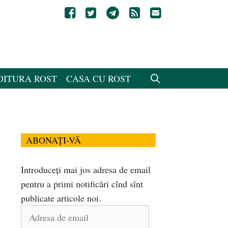
DITURA ROST
CASA CU ROST
ABONAȚI-VĂ
Introduceți mai jos adresa de email
pentru a primi notificări cînd sînt
publicate articole noi.
Adresa
de