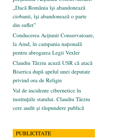
„Dacă România își abandonează
ciobanii, își abandonează o parte
din suflet”
Conducerea Acțiunii Conservatoare,
la Aiud, în campania națională
pentru abrogarea Legii Vexler
Claudiu Târziu acuză USR că atacă
Biserica după apelul unei deputate
privind ora de Religie
Val de incidente cibernetice în
instituțiile statului. Claudiu Târziu
cere audit și răspundere publică
PUBLICITATE